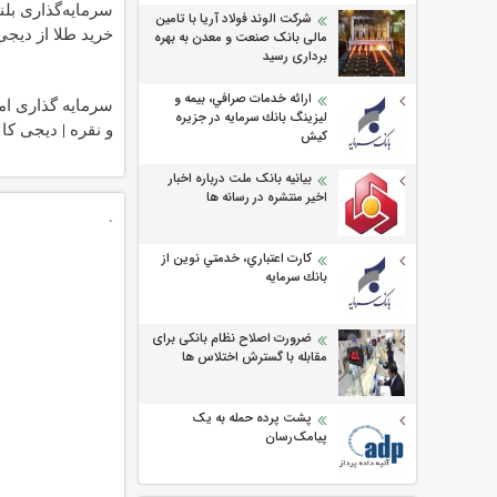
سرمایه‌گذاری بلن
شرکت الوند فولاد آریا با تامین
خرید طلا از دیجی‌
مالی بانک صنعت و معدن به بهره
برداری رسید
ارائه خدمات صرافي، بيمه و
سرمایه گذاری امن
ليزينگ بانك سرمايه در جزيره
و نقره | دیجی کال
كيش
بیانیه بانک ملت درباره اخبار
اخیر منتشره در رسانه ها
.
كارت اعتباري، خدمتي نوين از
بانك سرمايه
ضرورت اصلاح نظام بانکی برای
مقابله با گسترش اختلاس ها
پشت پرده حمله به یک
پیامک‌رسان