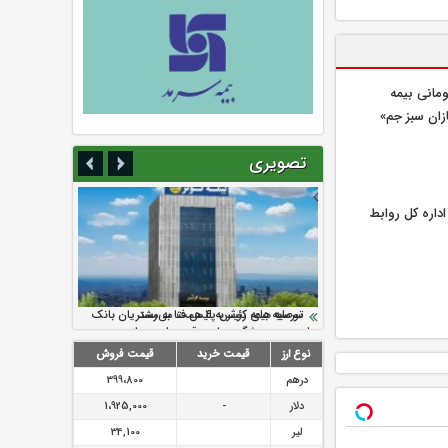
یلیارد تومانی بیمه
زان سبز جم»
تصویری
اره كل روابط
سرمایه بیمه کوثر به ۴ همت می‌رسد
نود ثانیه با فولاد سنگان
ارزش سهام عدالت بالا رفت
تقدیر دبیرکل سندیکای بیمه گران ایران از
توصیه های رئیس پلیس فتا به مشتریان بانک
اقدامات مدیرعامل بیمه رازی
ها در مورد پیشگیری از سرقت های مجازی
نوع ارز
قیمت خرید
قیمت فروش
درهم
399،800
دلار
-
1،925,000
لیر
34,100