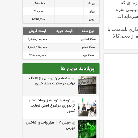
ازه ای که
پوند
1,980,100
یتونی نقره
یوان
210,000
سرمایه ات
یورو
1،715,400
کنی
اری بلندمدت با
نوع سکه
قیمت خرید
قیمت فروش
 از دیجی‌کالا
سکه امامی
1,850,100,000
سکه تمام
1,801,450,000
سکه نیم
945,000,000
پربازدید ترین ها
اختصاصی/ رونمایی از ائتلاف‌
نهایی در سکوت مطلق خبری
توجه به توسعه زیرساخت‌های
کریدوری موضوع اصلی تجارت
کشور
جهش ۱۲۳ هزار واحدی شاخص
بورس