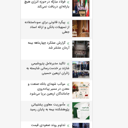
فولاد مبارکه در حوزه انرژی هیچ
یارانه‌ای دریافت نمی‌کند
پیگرد قانونی برای سوءاستفاده
از تسهیلات بانکی و ارائه اسناد
جعلی
گزارش عملکرد چهارماهه بیمه
آرمان منتشر شد
تاکید مدیرعامل پتروشیمی
شازند بر خدمت‌رسانی شایسته به
زائران اربعین حسینی
موكب شهدای بانك صنعت و
معدن در مسیر پیاده‌روی
جاماندگان اربعین برپا می‌شود
مأموریت معاون پشتیبانی
پژوهشكده بیمه به پایان رسید
تداوم روند صعودی قیمت