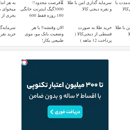
دمدت با
سرمایه گذاری امن با طلا
⏳فرصت محدود!!
به هر اند
کالا
و نقره دیجی کالا
3000گیگ اینترنت خانگی
میخوای م
180 روزه فقط 600
بخری از 
هزارتومان!!
محافظت 
 با طلا
خرید طلا به صورت
الان وقتشه‼️ با هر
سرمایه‌گذ
ا
قسطی از دیجی‌کالا (
وضعیت بانک مو، موی
خرید نقره
پرداخت 12 ماهه )
طبیعی بکار!