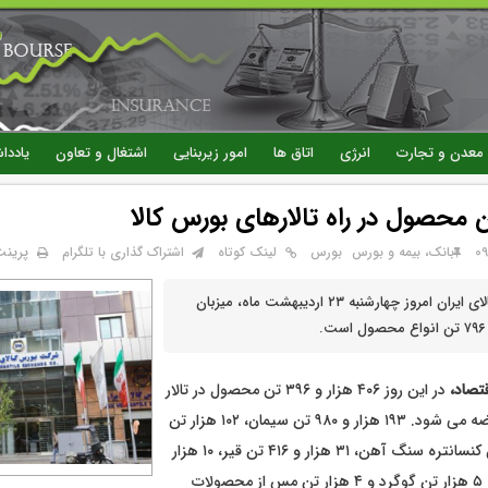
رفتن
به
محتوای
اصلی
معدن و تجارت
انرژی
اتاق ها
امور زیربنایی
اشتغال و تعاون
یاددا
پرین
بانک، بیمه و بورس
بورس
لینک کوتاه
اشتراک گذاری با تلگرام
تالارهای بورس کالای ایران امروز چهارشنبه ۲۳ اردیبهشت ماه، میزبان
قتصاد،
در این روز ۴۰۶ هزار و ۳۹۶ تن محصول در تالار
صادراتی کیش عرضه می شود. ۱۹۳ هزار و ۹۸۰ تن سیمان، ۱۰۲ هزار تن
کلینکر، ۶۰ هزار تن کنسانتره سنگ آهن، ۳۱ هزار و ۴۱۶ تن قیر، ۱۰ هزار
تن مواد شیمیایی، ۵ هزار تن گوگرد و ۴ هزار تن مس از محصولات