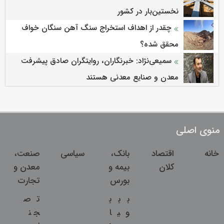
نخستین‌بار در کشور
چقدر از اهداف استخراج سنگ آهن سنگان خواف
محقق شده؟
سمیعی‌نژاد: خبرنگاران، روایتگران صادق پیشرفت
معدن و صنایع معدنی هستند
منوی اصلی
خانه
اقتصاد
بانک،
سیاسی
صنعت،
کلان
بیمه و
معدن و
بورس
تجارت
ب
ب
ب
ت
ص
و
ی
ا
ج
ن