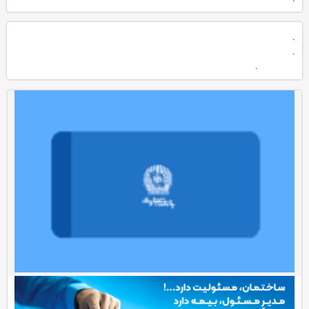
.
.
.