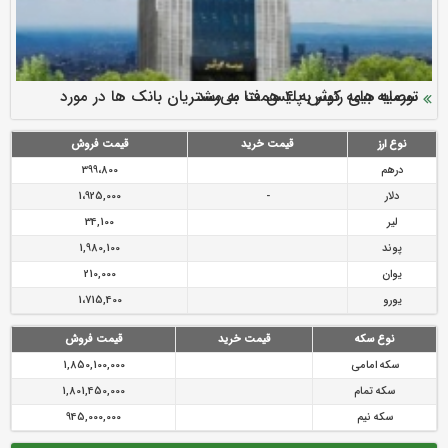
سرمایه بیمه کوثر به ۴ همت می‌رسد
نود ثانیه با فولاد سنگان
ارزش سهام عدالت بالا رفت
توصیه های رئیس پلیس فتا به مشتریان بانک ها در مورد
تقدیر دبیرکل سندیکای بیمه گران ایران از اقدامات مدیرعامل بیمه
رازی
پیشگیری از سرقت های مجازی
نوع ارز
قیمت خرید
قیمت فروش
درهم
399،800
دلار
-
1،925,000
لیر
34,100
پوند
1,980,100
یوان
210,000
یورو
1،715,400
نوع سکه
قیمت خرید
قیمت فروش
سکه امامی
1,850,100,000
سکه تمام
1,801,450,000
سکه نیم
945,000,000