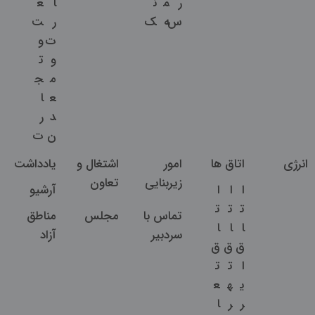
ر
م
ن
ا
ع
س
ه
ک
ر
ت
ت
و
و
ت
م
ج
ع
ا
د
ر
ن
ت
انرژی
اتاق ها
امور
اشتغال و
یادداشت
زیربنایی
تعاون
ا
ا
ا
آرشیو
ت
ت
ت
تماس با
مجلس
مناطق
ا
ا
ا
سردبیر
آزاد
ق
ق
ق
ا
ت
ت
ی
ه
ع
ر
ر
ا