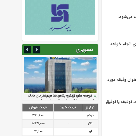
حله ثبت درخواست تا دریافت تسهیلات، حداکثر ظرف ۶ روز کاری انجام خواهد
تصویری
نوان وثیقه مورد
سرمایه بیمه کوثر به ۴ همت می‌رسد
نود ثانیه با فولاد سنگان
ارزش سهام عدالت بالا رفت
تقدیر دبیرکل سندیکای بیمه گران ایران از
توصیه های رئیس پلیس فتا به مشتریان بانک
اقدامات مدیرعامل بیمه رازی
ها در مورد پیشگیری از سرقت های مجازی
، توقیف یا توثیق
نوع ارز
قیمت خرید
قیمت فروش
درهم
399،800
دلار
-
1،925,000
لیر
34,100