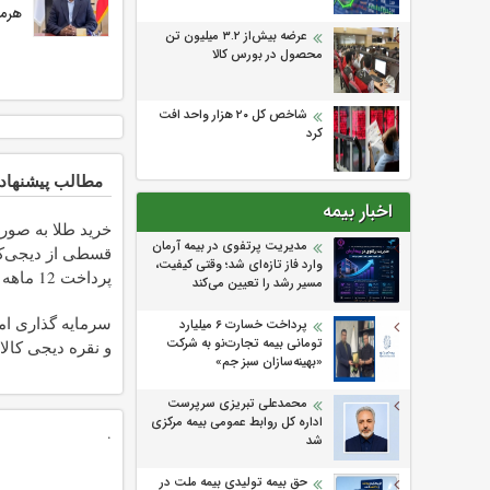
هرمز
عرضه بیش‌از ۳.۲ میلیون تن
محصول در بورس کالا
شاخص کل ۲۰ هزار واحد افت
کرد
مطالب پیشنهاد
اخبار بیمه
خرید طلا به صور
مدیریت پرتفوی در بیمه آرمان
قسطی از دیجی‌کال
وارد فاز تازه‌ای شد؛ وقتی کیفیت،
پرداخت 12 ماهه )
مسیر رشد را تعیین می‌کند
سرمایه گذاری امن
پرداخت خسارت ۶ میلیارد
تومانی بیمه تجارت‌نو به شرکت
و نقره دیجی کالا
«بهینه‌سازان سبز جم»
محمدعلی تبریزی سرپرست
اداره كل روابط عمومی بیمه مركزی
.
شد
حق بیمه تولیدی بیمه ملت در