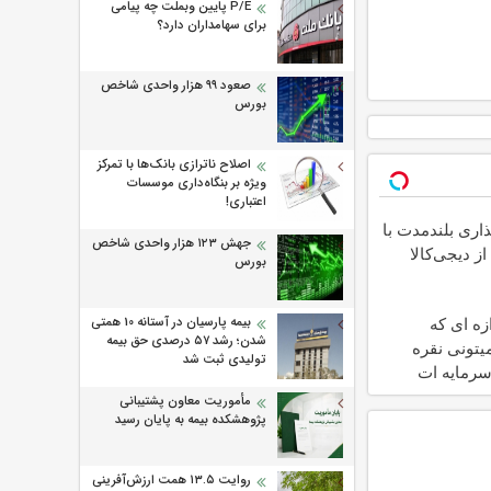
P/E پایین وبملت چه پیامی
برای سهامداران دارد؟
صعود ۹۹ هزار واحدی شاخص
بورس
اصلاح ناترازی بانک‌ها با تمرکز
ویژه بر بنگاه‌داری موسسات
اعتباری!
اری بلندمدت با
جهش ۱۲۳ هزار واحدی شاخص
از دیجی‌کالا
بورس
بیمه پارسیان در آستانه 10 همتی
ازه ای که
شدن؛ رشد ۵۷ درصدی حق بیمه
یتونی نقره
تولیدی ثبت شد
سرمایه ات
کنی
مأموریت معاون پشتیبانی
پژوهشكده بیمه به پایان رسید
روایت ۱۳.۵ همت ارزش‌آفرینی