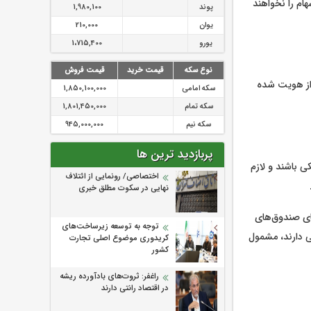
هام را نخواهند
پوند
1,980,100
یوان
210,000
یورو
1،715,400
نوع سکه
قیمت خرید
قیمت فروش
‌نام و احراز هویت شده
سکه امامی
1,850,100,000
سکه تمام
1,801,450,000
سکه نیم
945,000,000
پربازدید ترین ها
 باشند و لازم
اختصاصی/ رونمایی از ائتلاف‌
نهایی در سکوت مطلق خبری
های صندوق‌های
توجه به توسعه زیرساخت‌های
ی دارند، مشمول
کریدوری موضوع اصلی تجارت
کشور
راغفر: ثروت‌های بادآورده ریشه
در اقتصاد رانتی دارند