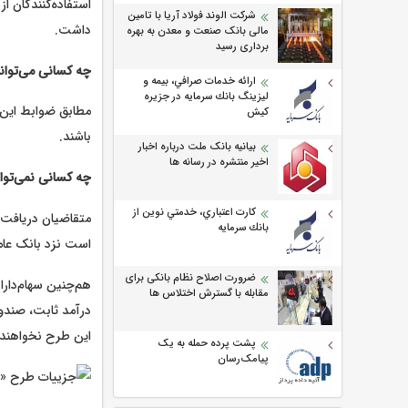
استفاده‌کنندگان ا
شرکت الوند فولاد آریا با تامین
داشت.
مالی بانک صنعت و معدن به بهره
برداری رسید
چه کسانی می‌توان
ارائه خدمات صرافي، بيمه و
ليزينگ بانك سرمايه در جزيره
كيش
باشند.
بیانیه بانک ملت درباره اخبار
اخیر منتشره در رسانه ها
چه کسانی نمی‌توا
كارت اعتباري، خدمتي نوين از
متقاضیان دریافت 
بانك سرمايه
است نزد بانک عام
ضرورت اصلاح نظام بانکی برای
هم‌چنین سهام‌دارا
مقابله با گسترش اختلاس ها
درآمد ثابت، صندوق
این طرح نخواهند 
پشت پرده حمله به یک
پیامک‌رسان