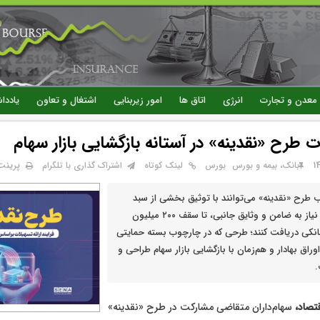
رفتن
به
محتوای
اصلی
معدن و تجارت
انرژی
اتاق ها
امور زیربنایی
اشتغال و تعاون
یاددا
ت طرح «نقدینه» در آستانه بازگشایی بازار سهام
پرینت
بانک، بیمه و بورس
بورس
لینک کوتاه
اشتراک گذاری با تلگرام
لب طرح «نقدینه» می‌توانند با توثیق بخشی از سبد
سهام خود، بدون نیاز به ضامن و وثایق جانبی، تا سقف ۲۰۰ میلیون
انکی دریافت کنند؛ طرحی که در چارچوب بسته حمایتی
اق بهادار و هم‌زمان با بازگشایی بازار سهام طراحی و
.
قتصاد،
سهام‌داران متقاضی مشارکت در طرح «نقدینه»