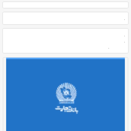
.
.
.
.