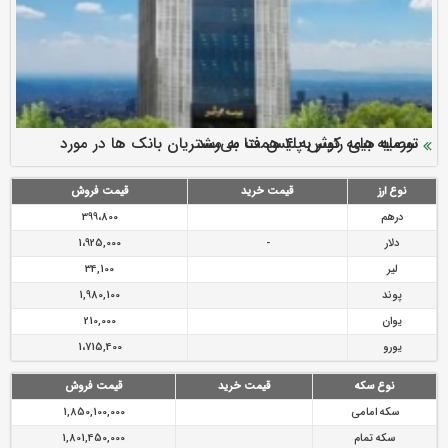
سرمایه بیمه کوثر به ۴ همت می‌رسد
نود ثانیه با فولاد سنگان
ارزش سهام عدالت بالا رفت
توصیه های رئیس پلیس فتا به مشتریان بانک ها در مورد
تقدیر دبیرکل سندیکای بیمه گران ایران از اقدامات مدیرعامل بیمه
رازی
پیشگیری از سرقت های مجازی
نوع ارز
قیمت خرید
قیمت فروش
درهم
399،800
دلار
-
1،925,000
لیر
34,100
پوند
1,980,100
یوان
210,000
یورو
1،715,400
نوع سکه
قیمت خرید
قیمت فروش
سکه امامی
1,850,100,000
سکه تمام
1,801,450,000