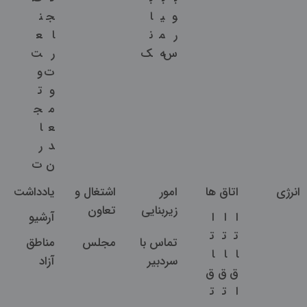
و
ی
ا
ج
ن
ر
م
ن
ا
ع
س
ه
ک
ر
ت
ت
و
و
ت
م
ج
ع
ا
د
ر
ن
ت
انرژی
اتاق ها
امور
اشتغال و
یادداشت
زیربنایی
تعاون
ا
ا
ا
آرشیو
ت
ت
ت
تماس با
مجلس
مناطق
ا
ا
ا
سردبیر
آزاد
ق
ق
ق
ا
ت
ت