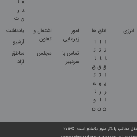
ع
ا
د
ر
ن
ت
انرژی
اتاق ها
امور
اشتغال و
یادداشت
زیربنایی
تعاون
ا
ا
ا
آرشیو
ت
ت
ت
تماس با
مجلس
مناطق
ا
ا
ا
سردبیر
آزاد
ق
ق
ق
ا
ت
ت
ی
ه
ع
ر
ر
ا
ا
ا
و
ن
ن
ن
نقل مطالب با ذکر منبع بلامانع است. ©2016