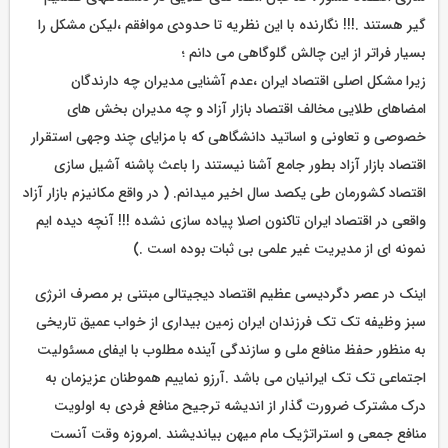
گیر هستند .!!! نگارنده با این نظریه تا حدودی موافقم ،لیکن مشکل را
بسیار فراتر از این چالش گلوگاهی می دانم ؛
زیرا مشکل اصلی اقتصاد ایران ،عدم آشنایی مدیران چه دارندگان
امضاهای طلایی مخالف اقتصاد بازار آزاد و چه مدیران بخش های
خصوصی و تعاونی و اساتید دانشگاهی که با مزایای چند وجهی استقرار
اقتصاد بازار آزاد بطور جامع آشنا نیستند را باعث پاشنه آشیل سازی
اقتصاد کشورمان طی یکصد سال اخیر میدانم. ( در واقع مکانیزم بازار آزاد
واقعی در اقتصاد ایران تاکنون اصلا پیاده سازی نشده !!! آنچه دیده ایم
نمونه ای از مدیریت غیر علمی بی ثبات بوده است .)
اینک در عصر دگردیسی عظیم اقتصاد دیجیتالی مبتنی بر مصرف انرژی
سبز وظیفه تک تک فرزندان ایران زمین بیداری از خواب عمیق تاریخی
به منظور حفظ منافع ملی و سازندگی آینده مطلوب با ایفای مسئولیت
اجتماعی تک تک ایرانیان می باشد .آرزو نماییم هموطنان عزیزمان به
درک مشترک ضرورت گذار از اندیشه ترجیح منافع فردی به اولویت
منافع جمعی و استراتژیک مام میهن بیاندیشند .امروزه وقت آنست