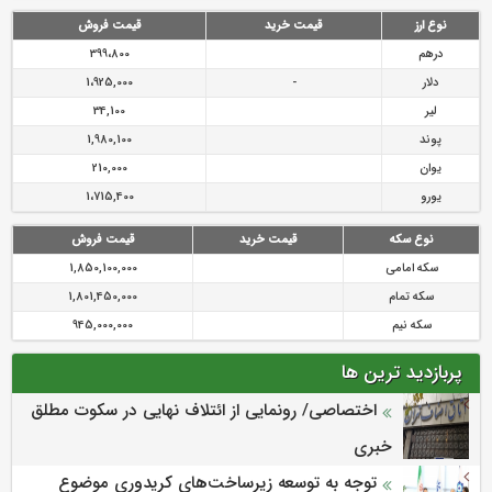
رازی
پیشگیری از سرقت های مجازی
نوع ارز
قیمت خرید
قیمت فروش
درهم
399،800
دلار
-
1،925,000
لیر
34,100
پوند
1,980,100
یوان
210,000
یورو
1،715,400
نوع سکه
قیمت خرید
قیمت فروش
سکه امامی
1,850,100,000
سکه تمام
1,801,450,000
سکه نیم
945,000,000
پربازدید ترین ها
اختصاصی/ رونمایی از ائتلاف‌ نهایی در سکوت مطلق
خبری
توجه به توسعه زیرساخت‌های کریدوری موضوع