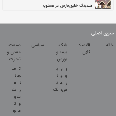
هلدینگ خلیج‌فارس در عسلویه
منوی اصلی
خانه
اقتصاد
بانک،
سیاسی
صنعت،
کلان
بیمه و
معدن و
بورس
تجارت
ب
ب
ب
ت
ص
و
ی
ا
ج
ن
ر
م
ن
ا
ع
س
ه
ک
ر
ت
ت
و
و
ت
م
ج