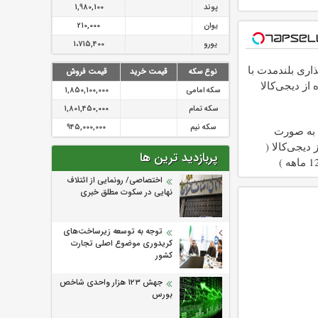
پوند
1,980,100
یوان
210,000
یورو
1،715,400
اری بلندمدت با
نوع سکه
قیمت خرید
قیمت فروش
 از دیجی‌کالا
سکه امامی
1,850,100,000
سکه تمام
1,801,450,000
سکه نیم
945,000,000
 به صورت
دیجی‌کالا (
پربازدید ترین ها
اختصاصی/ رونمایی از ائتلاف‌
نهایی در سکوت مطلق خبری
توجه به توسعه زیرساخت‌های
کریدوری موضوع اصلی تجارت
کشور
جهش ۱۲۳ هزار واحدی شاخص
بورس