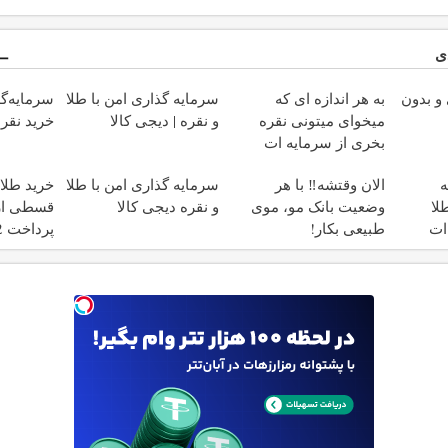
ی
و بدون
به هر اندازه ای که
سرمایه گذاری امن با طلا
سرمایه‌گذ
میخوای میتونی نقره
و نقره | دیجی کالا
خرید نقره
بخری از سرمایه ات
محافظت کنی
ه
الان وقتشه‼️ با هر
سرمایه گذاری امن با طلا
خرید طلا
لا
وضعیت بانک مو، موی
و نقره دیجی کالا
قسطی از 
ات
طبیعی بکار!
پرداخت 12 ماهه )