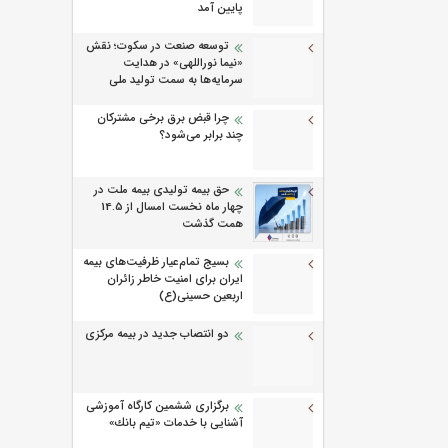
پایین آمد
توسعه صنعت در سکوت؛ نقش
«نیما نوراللهی» در هدایت
سرمایه‌ها به سمت تولید ملی
چرا قبض برق برخی مشترکان
چند برابر می‌شود؟
حق بیمه تولیدی بیمه ملت در
چهار ماه نخست امسال از 14.5
همت گذشت
بسیج تمام‌عیار ظرفیت‌های بیمه
ایران برای امنیت خاطر زائران
اربعین حسینی(ع)
دو انتصاب جدید در بیمه مرکزی
برگزاری ششمین كارگاه آموزشی
آشنایی با خدمات «تیم بانك»