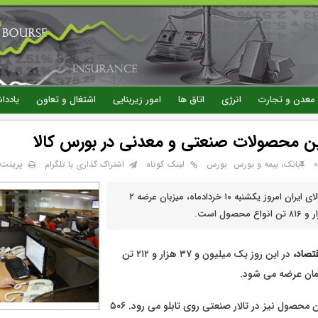
رفتن
به
محتوای
اصلی
معدن و تجارت
انرژی
اتاق ها
امور زیربنایی
اشتغال و تعاون
یاددا
ن محصولات صنعتی و معدنی در بورس کالا
پرینت
بانک، بیمه و بورس
بورس
لینک کوتاه
اشتراک گذاری با تلگرام
تالارهای بورس کالای ایران امروز یکشنبه ۱۰ خردادماه، میزبان عرضه ۲
تصاد،
در این روز یک میلیون و ۳۷ هزار و ۲۱۲ تن
یمان عرضه می شود.
۶۳۳ هزار و ۱۷۸ تن محصول نیز در تالار صنعتی روی تابلو می رود. ۵۰۶