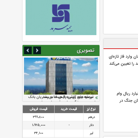
تصویری
 وارد فاز تازه‌ای
را تعیین می‌کند
 پرداخت ۲۲۰۰ میلیارد ریال وام
سرمایه بیمه کوثر به ۴ همت می‌رسد
نود ثانیه با فولاد سنگان
ارزش سهام عدالت بالا رفت
تقدیر دبیرکل سندیکای بیمه گران ایران از
توصیه های رئیس پلیس فتا به مشتریان بانک
ان جنگ در
اقدامات مدیرعامل بیمه رازی
ها در مورد پیشگیری از سرقت های مجازی
نوع ارز
قیمت خرید
قیمت فروش
درهم
399،800
دلار
-
1،925,000
لیر
34,100