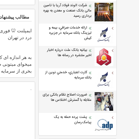
شرکت الوند فولاد آریا با تامین
مالی بانک صنعت و معدن به بهره
برداری رسید
مطالب پیشنهاد
ارائه خدمات صرافي، بيمه و
ایمپلنت 🦷 فوری 
ليزينگ بانك سرمايه در جزيره
درد در تهران
كيش
بیانیه بانک ملت درباره اخبار
اخیر منتشره در رسانه ها
به هر اندازه ای ک
میخوای میتونی ط
بخری از سرمایه 
كارت اعتباري، خدمتي نوين از
محافظت کنی
بانك سرمايه
.
ضرورت اصلاح نظام بانکی برای
مقابله با گسترش اختلاس ها
پشت پرده حمله به یک
پیامک‌رسان