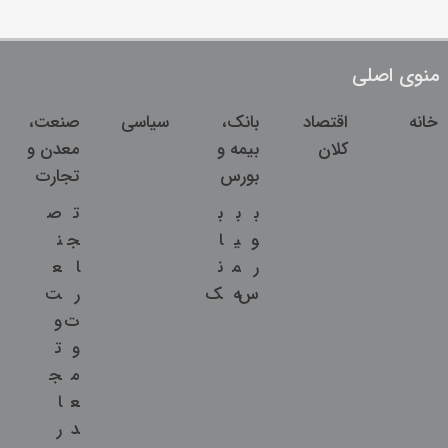
منوی اصلی
خانه
اقتصاد
بانک،
سیاسی
صنعت،
کلان
بیمه و
معدن و
بورس
تجارت
ب
ب
ب
ت
ص
و
ی
ا
ج
ن
ر
م
ن
ا
ع
س
ه
ک
ر
ت
ت
و
و
ت
م
ج
ع
ا
د
ر