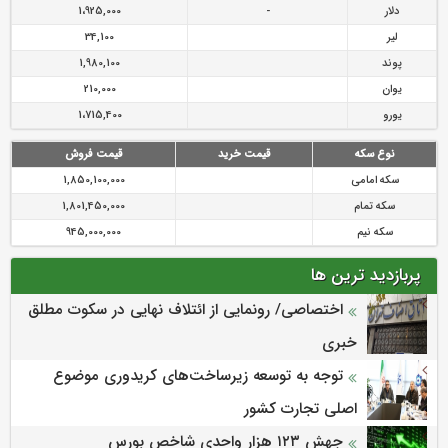
دلار
-
1،925,000
لیر
34,100
پوند
1,980,100
یوان
210,000
یورو
1،715,400
نوع سکه
قیمت خرید
قیمت فروش
سکه امامی
1,850,100,000
سکه تمام
1,801,450,000
سکه نیم
945,000,000
پربازدید ترین ها
اختصاصی/ رونمایی از ائتلاف‌ نهایی در سکوت مطلق
خبری
توجه به توسعه زیرساخت‌های کریدوری موضوع
اصلی تجارت کشور
جهش ۱۲۳ هزار واحدی شاخص بورس