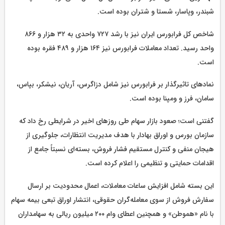
شبندر، وپاسار، شستا و شتران بوده است.
شاخص کل فرابورس ایران نیز با رشد ۷۲۷ واحدی به ۳۲ هزار و ۸۶۶
واحد رسید. تعداد معاملات فرابورس نیز ۱۶۴ هزار و ۴۸۹ فقره بوده
است.
نمادهای تاثیرگذار بر فرابورس نیز شامل دزاگرس، آریان، نیشکر، بپاس،
سامان، فرز و ومپنا بوده است.
گفتنی است؛ صعود بازار سهام طی روزهای اخیر در شرایطی رخ داد که
سازمان بورس و اوراق بهادار با هدف مدیریت انتظارات، جلوگیری از
هیجان منفی و کنترل مستقیم فشار فروش، بسته‌ای نسبتاً جامع از
اقدامات حمایتی و تنظیمی را اعلام کرده است.
این بسته شامل افزایش ساعات معاملات، اعمال محدودیت بر ارسال
سفارش فروش از سوی معامله‌گران حقوقی، انتشار اوراق تبعی بیمه سهام
با نام «هموطن» و همچنین اعطای وام ۲۰۰ میلیون ریالی به سهامداران