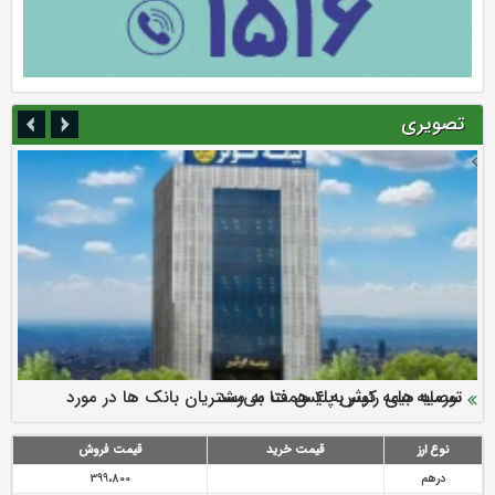
تصویری
سرمایه بیمه کوثر به ۴ همت می‌رسد
نود ثانیه با فولاد سنگان
ارزش سهام عدالت بالا رفت
توصیه های رئیس پلیس فتا به مشتریان بانک ها در مورد
تقدیر دبیرکل سندیکای بیمه گران ایران از اقدامات مدیرعامل بیمه
رازی
پیشگیری از سرقت های مجازی
نوع ارز
قیمت خرید
قیمت فروش
درهم
399،800