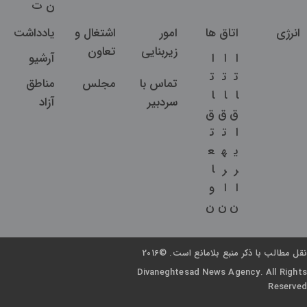
ن
ت
انرژی
اتاق ها
امور
اشتغال و
یادداشت
زیربنایی
تعاون
ا
ا
ا
آرشیو
ت
ت
ت
تماس با
مجلس
مناطق
ا
ا
ا
سردبیر
آزاد
ق
ق
ق
ا
ت
ت
ی
ه
ع
ر
ر
ا
ا
ا
و
ن
ن
ن
نقل مطالب با ذکر منبع بلامانع است. ©2016
Divaneghtesad News Agency. All Rights
Reserved