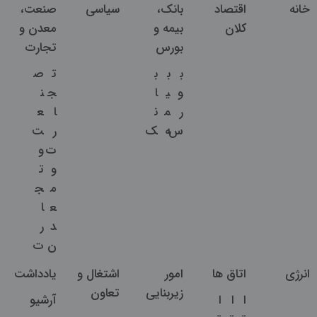
خانه
اقتصاد
بانک،
سیاسی
صنعت،
کلان
بیمه و
معدن و
بورس
تجارت
ب
ب
ب
ت
ص
و
ی
ا
ج
ن
ر
م
ن
ا
ع
س
ه
ک
ر
ت
ت
و
و
ت
م
ج
ع
ا
د
ر
ن
ت
انرژی
اتاق ها
امور
اشتغال و
یادداشت
زیربنایی
تعاون
ا
ا
ا
آرشیو