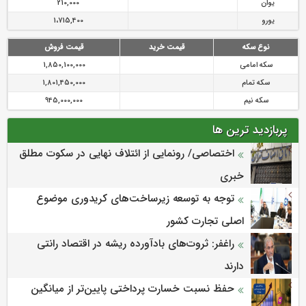
یوان
210,000
یورو
1،715,400
نوع سکه
قیمت خرید
قیمت فروش
سکه امامی
1,850,100,000
سکه تمام
1,801,450,000
سکه نیم
945,000,000
پربازدید ترین ها
اختصاصی/ رونمایی از ائتلاف‌ نهایی در سکوت مطلق
خبری
توجه به توسعه زیرساخت‌های کریدوری موضوع
اصلی تجارت کشور
راغفر: ثروت‌های بادآورده ریشه در اقتصاد رانتی
دارند
حفظ نسبت خسارت پرداختی پایین‌تر از میانگین