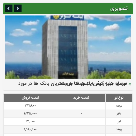
تصویری
سرمایه بیمه کوثر به ۴ همت می‌رسد
نود ثانیه با فولاد سنگان
ارزش سهام عدالت بالا رفت
توصیه های رئیس پلیس فتا به مشتریان بانک ها در مورد
تقدیر دبیرکل سندیکای بیمه گران ایران از اقدامات مدیرعامل بیمه
رازی
پیشگیری از سرقت های مجازی
نوع ارز
قیمت خرید
قیمت فروش
درهم
399،800
دلار
-
1،925,000
لیر
34,100
پوند
1,980,100