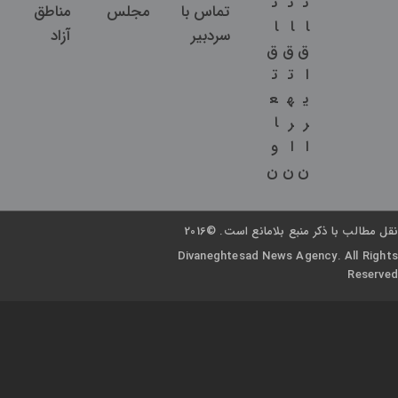
ت
ت
ت
تماس با
مجلس
مناطق
ا
ا
ا
سردبیر
آزاد
ق
ق
ق
ا
ت
ت
ی
ه
ع
ر
ر
ا
ا
ا
و
ن
ن
ن
نقل مطالب با ذکر منبع بلامانع است. ©2016
Divaneghtesad News Agency. All Rights
Reserved