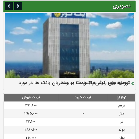
تصویری
سرمایه بیمه کوثر به ۴ همت می‌رسد
نود ثانیه با فولاد سنگان
ارزش سهام عدالت بالا رفت
توصیه های رئیس پلیس فتا به مشتریان بانک ها در مورد
تقدیر دبیرکل سندیکای بیمه گران ایران از اقدامات مدیرعامل بیمه
رازی
پیشگیری از سرقت های مجازی
نوع ارز
قیمت خرید
قیمت فروش
درهم
399،800
دلار
-
1،925,000
لیر
34,100
پوند
1,980,100
یوان
210,000