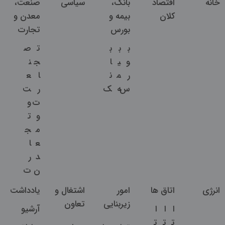
خانه
اقتصاد
بانک،
سیاسی
صنعت،
کلان
بیمه و
معدن و
بورس
تجارت
ب
ب
ب
ت
ص
و
ی
ا
ج
ن
ر
م
ن
ا
ع
س
ه
ک
ر
ت
ت
و
و
ت
م
ج
ع
ا
د
ر
ن
ت
انرژی
اتاق ها
امور
اشتغال و
یادداشت
زیربنایی
تعاون
ا
ا
ا
آرشیو
ت
ت
ت