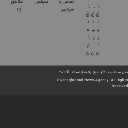
تماس با
مجلس
مناطق
ا
ا
ا
سردبیر
آزاد
ق
ق
ق
ا
ت
ت
ی
ه
ع
ر
ر
ا
ا
ا
و
ن
ن
ن
نقل مطالب با ذکر منبع بلامانع است. ©2016
Divaneghtesad News Agency. All Rights
Reserved