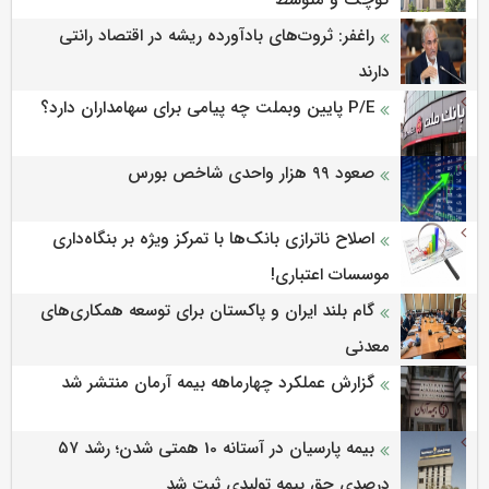
کوچک و متوسط
راغفر: ثروت‌های بادآورده ریشه در اقتصاد رانتی
دارند
P/E پایین وبملت چه پیامی برای سهامداران دارد؟
صعود ۹۹ هزار واحدی شاخص بورس
اصلاح ناترازی بانک‌ها با تمرکز ویژه بر بنگاه‌داری
موسسات اعتباری!
گام بلند ایران و پاکستان برای توسعه همکاری‌های
معدنی
گزارش عملکرد چهارماهه بیمه آرمان منتشر شد
بیمه پارسیان در آستانه 10 همتی شدن؛ رشد ۵۷
درصدی حق بیمه تولیدی ثبت شد