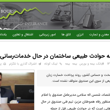
رفتن
به
محتوای
اصلی
معدن و تجارت
انرژی
اتاق ها
امور زیربنایی
اشتغال و تعاون
یاددا
ه حوادث طبیعی ساختمان در حال خدمات‌رسانی
پ
بانک، بیمه و بورس
بيمه
بیمه
لینک کوتاه
اشتراک گذاری با تلگرام
سخت و حساس کشور، روند پرداخت خسارت زیان
بیعی از سوی این صندوق متوقف نشده است.
قتصاد، شمس اله سلامی مدیرعامل صندوق با اعلام
نظور رفاه هموطنان عزیز، تیم فنی صندوق در حال
یی است که در حوادث طبیعی قبل از حمله