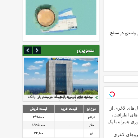
ان با رشد ۱۱۲ هزار واحدی در سطح
تصویری
سرمایه بیمه کوثر به ۴ همت می‌رسد
نود ثانیه با فولاد سنگان
ارزش سهام عدالت بالا رفت
تقدیر دبیرکل سندیکای بیمه گران ایران از
توصیه های رئیس پلیس فتا به مشتریان بانک
اقدامات مدیرعامل بیمه رازی
ها در مورد پیشگیری از سرقت های مجازی
‌های لاغری از
نوع ارز
قیمت خرید
قیمت فروش
 های اطرافت،
درهم
399،800
ری همراه با پک
دلار
-
1،925,000
لیر
34,100
اروهای لاغری