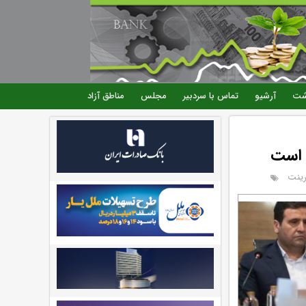
شت
آرشیو
تماس با سردبیر
مجلس
مناطق آزاد
 است
رینت