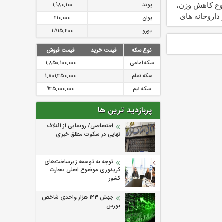
وع کاهش وزن،
پوند
1,980,100
داروخانه های
یوان
210,000
یورو
1،715,400
نوع سکه
قیمت خرید
قیمت فروش
سکه امامی
1,850,100,000
سکه تمام
1,801,450,000
سکه نیم
945,000,000
پربازدید ترین ها
اختصاصی/ رونمایی از ائتلاف‌
نهایی در سکوت مطلق خبری
توجه به توسعه زیرساخت‌های
کریدوری موضوع اصلی تجارت
کشور
جهش ۱۲۳ هزار واحدی شاخص
بورس