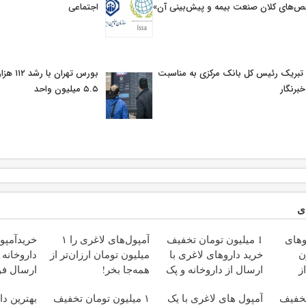
‌های كلان صنعت بیمه و پیش‌بینی آن»
اجتماعی
 تبریک رئیس کل بانک مرکزی به مناسبت
بورس تهر
خبرنگار
۵.۵ میلیون واحد
ی
وهای
1 میلیون تومان تخفیف
آمپول‌های لاغری را ۱
خریدآمپول
لیون
خرید داروهای لاغری با
میلیون تومان ارزان‌تر از
داروخانه
ز
ارسال از داروخانه و پک
همه‌جا بخر!
ارسال فو
یخ!
یخ!
تخفیف
آمپول های لاغری با یک
۱ میلیون تومان تخفیف
بهترین د