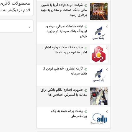
محصولات لاغری؛
شرکت الوند فولاد آریا با تامین
قدم نزدیک‌تر به 
مالی بانک صنعت و معدن به بهره
برداری رسید
کاهش وزن
.
ارائه خدمات صرافي، بيمه و
ليزينگ بانك سرمايه در جزيره
كيش
بیانیه بانک ملت درباره اخبار
اخیر منتشره در رسانه ها
كارت اعتباري، خدمتي نوين از
بانك سرمايه
ضرورت اصلاح نظام بانکی برای
مقابله با گسترش اختلاس ها
پشت پرده حمله به یک
پیامک‌رسان