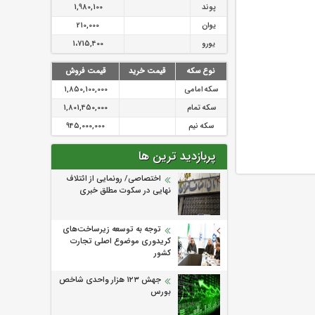
پوند
1,980,100
یوان
210,000
یورو
1،715,400
نوع سکه
قیمت خرید
قیمت فروش
سکه امامی
1,850,100,000
سکه تمام
1,801,450,000
سکه نیم
945,000,000
پربازدید ترین ها
اختصاصی/ رونمایی از ائتلاف‌
نهایی در سکوت مطلق خبری
توجه به توسعه زیرساخت‌های
کریدوری موضوع اصلی تجارت
کشور
جهش ۱۲۳ هزار واحدی شاخص
بورس