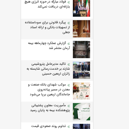
فولاد مبارکه در حوزه انرژی هیچ
یارانه‌ای دریافت نمی‌کند
پیگرد قانونی برای سوءاستفاده
از تسهیلات بانکی و ارائه اسناد
جعلی
گزارش عملکرد چهارماهه بیمه
آرمان منتشر شد
تاکید مدیرعامل پتروشیمی
شازند بر خدمت‌رسانی شایسته به
زائران اربعین حسینی
موكب شهدای بانك صنعت و
معدن در مسیر پیاده‌روی
جاماندگان اربعین برپا می‌شود
مأموریت معاون پشتیبانی
پژوهشكده بیمه به پایان رسید
تداوم روند صعودی قیمت