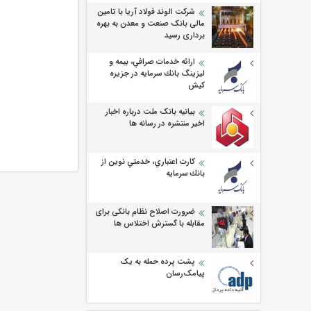
شرکت الوند فولاد آریا با تامین
مالی بانک صنعت و معدن به بهره
برداری رسید
ارائه خدمات صرافي، بيمه و
ليزينگ بانك سرمايه در جزيره
كيش
بیانیه بانک ملت درباره اخبار
اخیر منتشره در رسانه ها
كارت اعتباري، خدمتي نوين از
بانك سرمايه
ضرورت اصلاح نظام بانکی برای
مقابله با گسترش اختلاس ها
پشت پرده حمله به یک
پیامک‌رسان