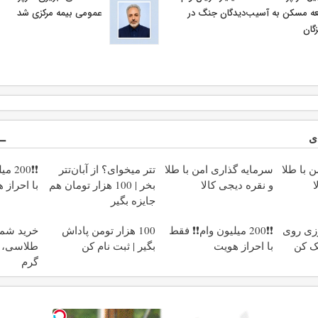
ه مسکن به آسیب‌دیدگان جنگ در
عمومی بیمه مركزی شد
گان
ی
 با طلا
سرمایه گذاری امن با طلا
تتر میخوای؟ از آبان‌تتر
❗❗00
ا
و نقره دیجی کالا
بخر | 100 هزار تومان هم
با احراز 
جایزه بگیر
زی روی
❗❗200 میلیون وام❗❗ فقط
100 هزار تومن پاداش
خرید شم
یک کن
با احراز هویت
بگیر | ثبت نام کن
گرم