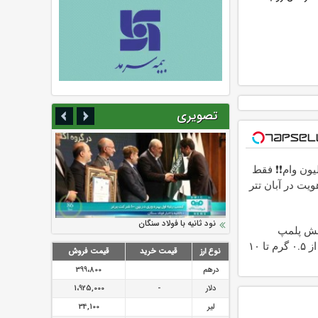
تصویری
2 میلیون وام❗❗ فقط
هویت در آبان تتر
سرمایه بیمه کوثر به ۴ همت می‌رسد
نود ثانیه با فولاد سنگان
ارزش سهام عدالت بالا رفت
تقدیر دبیرکل سندیکای بیمه گران ایران از
توصیه های رئیس پلیس فتا به مشتریان بانک
ش پلمپ
اقدامات مدیرعامل بیمه رازی
ها در مورد پیشگیری از سرقت های مجازی
طلاسی، از ۰.۵ گرم تا ۱۰
نوع ارز
قیمت خرید
قیمت فروش
درهم
399،800
دلار
-
1،925,000
لیر
34,100