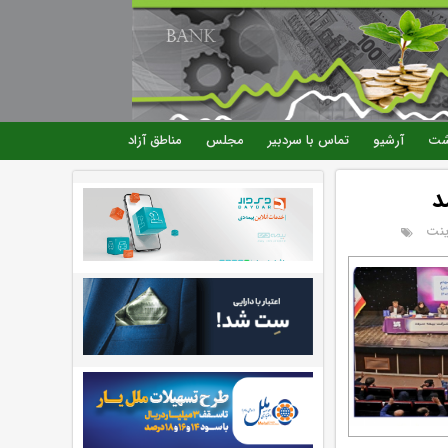
شت
آرشیو
تماس با سردبیر
مجلس
مناطق آزاد
د
ینت