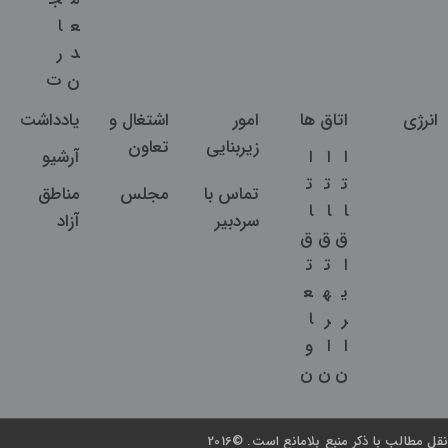
ع
ا
د
ر
ن
ت
انرژی
اتاق ها
امور
اشتغال و
یادداشت
زیربنایی
تعاون
ا
ا
ا
آرشیو
ت
ت
ت
تماس با
مجلس
مناطق
ا
ا
ا
سردبیر
آزاد
ق
ق
ق
ا
ت
ت
ی
ه
ع
ر
ر
ا
ا
ا
و
ن
ن
ن
نقل مطالب با ذکر منبع بلامانع است. ©2016