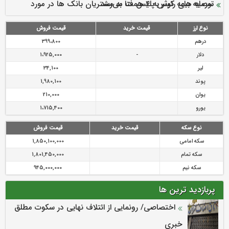
سرمایه بیمه کوثر به ۴ همت می‌رسد
نود ثانیه با فولاد سنگان
ارزش سهام عدالت بالا رفت
توصیه های رئیس پلیس فتا به مشتریان بانک ها در مورد
تقدیر دبیرکل سندیکای بیمه گران ایران از اقدامات مدیرعامل بیمه
رازی
پیشگیری از سرقت های مجازی
نوع ارز
قیمت خرید
قیمت فروش
درهم
399،800
دلار
-
1،925,000
لیر
34,100
پوند
1,980,100
یوان
210,000
یورو
1،715,400
نوع سکه
قیمت خرید
قیمت فروش
سکه امامی
1,850,100,000
سکه تمام
1,801,450,000
سکه نیم
945,000,000
پربازدید ترین ها
اختصاصی/ رونمایی از ائتلاف‌ نهایی در سکوت مطلق
خبری