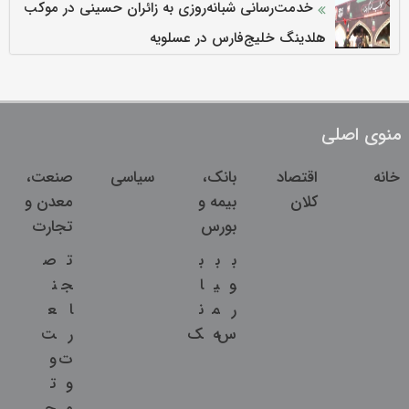
خدمت‌رسانی شبانه‌روزی به زائران حسینی در موکب
هلدینگ خلیج‌فارس در عسلویه
منوی اصلی
خانه
اقتصاد
بانک،
سیاسی
صنعت،
کلان
بیمه و
معدن و
بورس
تجارت
ب
ب
ب
ت
ص
و
ی
ا
ج
ن
ر
م
ن
ا
ع
س
ه
ک
ر
ت
ت
و
و
ت
م
ج