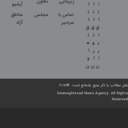
زیربنایی
تعاون
ا
ا
ا
آرشیو
ت
ت
ت
تماس با
مجلس
مناطق
ا
ا
ا
سردبیر
آزاد
ق
ق
ق
ا
ت
ت
ی
ه
ع
ر
ر
ا
ا
ا
و
ن
ن
ن
نقل مطالب با ذکر منبع بلامانع است. ©2016
Divaneghtesad News Agency. All Rights
Reserved