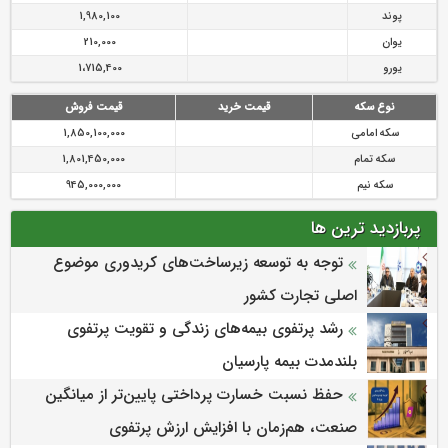
پوند
1,980,100
یوان
210,000
یورو
1،715,400
نوع سکه
قیمت خرید
قیمت فروش
سکه امامی
1,850,100,000
سکه تمام
1,801,450,000
سکه نیم
945,000,000
پربازدید ترین ها
توجه به توسعه زیرساخت‌های کریدوری موضوع
اصلی تجارت کشور
رشد پرتفوی بیمه‌های زندگی و تقویت پرتفوی
بلندمدت بیمه پارسیان
حفظ نسبت خسارت پرداختی پایین‌تر از میانگین
صنعت، هم‌زمان با افزایش ارزش پرتفوی