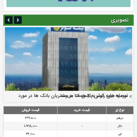
تصویری
سرمایه بیمه کوثر به ۴ همت می‌رسد
نود ثانیه با فولاد سنگان
ارزش سهام عدالت بالا رفت
توصیه های رئیس پلیس فتا به مشتریان بانک ها در مورد
تقدیر دبیرکل سندیکای بیمه گران ایران از اقدامات مدیرعامل بیمه
رازی
پیشگیری از سرقت های مجازی
نوع ارز
قیمت خرید
قیمت فروش
درهم
399،800
دلار
-
1،925,000
لیر
34,100