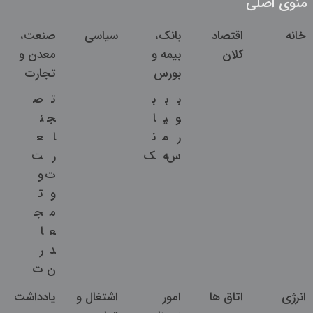
منوی اصلی
خانه
اقتصاد
بانک،
سیاسی
صنعت،
کلان
بیمه و
معدن و
بورس
تجارت
ب
ب
ب
ت
ص
و
ی
ا
ج
ن
ر
م
ن
ا
ع
س
ه
ک
ر
ت
ت
و
و
ت
م
ج
ع
ا
د
ر
ن
ت
انرژی
اتاق ها
امور
اشتغال و
یادداشت