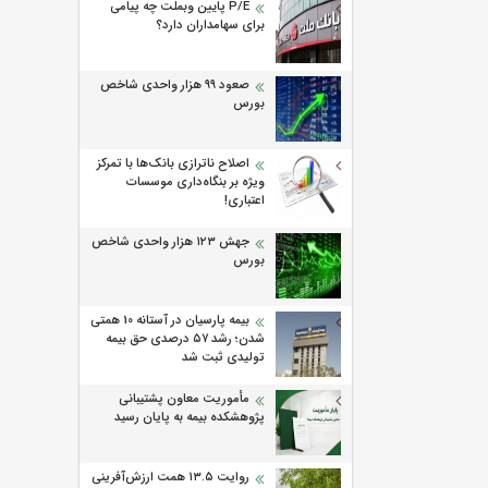
P/E پایین وبملت چه پیامی
برای سهامداران دارد؟
صعود ۹۹ هزار واحدی شاخص
بورس
اصلاح ناترازی بانک‌ها با تمرکز
ویژه بر بنگاه‌داری موسسات
اعتباری!
جهش ۱۲۳ هزار واحدی شاخص
بورس
بیمه پارسیان در آستانه 10 همتی
شدن؛ رشد ۵۷ درصدی حق بیمه
تولیدی ثبت شد
مأموریت معاون پشتیبانی
پژوهشكده بیمه به پایان رسید
روایت ۱۳.۵ همت ارزش‌آفرینی