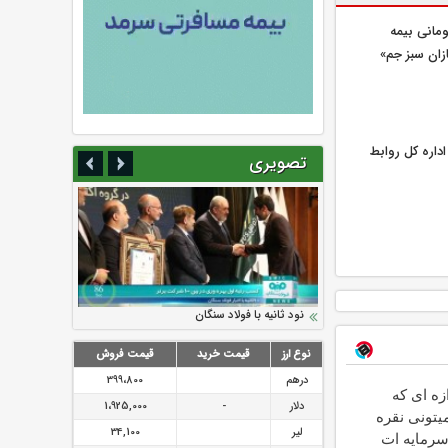
یلیارد تومانی بیمه
زان سبز جم»
اره كل روابط
تصویری
سرمایه بیمه کوثر به ۴ همت می‌رسد
نود ثانیه با فولاد سنگان
ارزش سهام عدالت بالا رفت
تقدیر دبیرکل سندیکای بیمه گران ایران از
توصیه های رئیس پلیس فتا به مشتریان بانک
اقدامات مدیرعامل بیمه رازی
ها در مورد پیشگیری از سرقت های مجازی
نوع ارز
قیمت خرید
قیمت فروش
درهم
399،800
ازه ای که
دلار
-
1،925,000
یتونی نقره
لیر
34,100
سرمایه ات