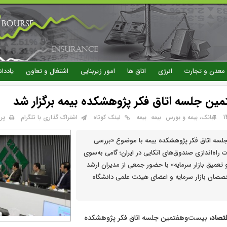
رفتن
به
محتوای
اصلی
معدن و تجارت
انرژی
اتاق ها
امور زیربنایی
اشتغال و تعاون
یاددا
ین جلسه اتاق فکر پژوهشکده بیمه برگزار شد
پر
بانک، بیمه و بورس
بيمه
بیمه
لینک کوتاه
اشتراک گذاری با تلگرام
سه اتاق فکر پژوهشکده بیمه با موضوع «بررسی
ات راه‌اندازی صندوق‌های اتکایی در ایران؛ گامی به‌سوی
عمیق بازار سرمایه» با حضور جمعی از مدیران ارشد
صان بازار سرمایه و اعضای هیئت علمی دانشگاه
تصاد،
بیست‌وهفتمین جلسه اتاق فکر پژوهشکده