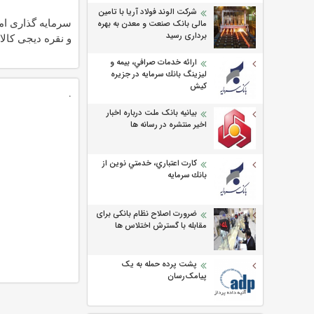
شرکت الوند فولاد آریا با تامین
سرمایه گذاری امن
مالی بانک صنعت و معدن به بهره
برداری رسید
و نقره دیجی کالا
ارائه خدمات صرافي، بيمه و
ليزينگ بانك سرمايه در جزيره
كيش
.
بیانیه بانک ملت درباره اخبار
اخیر منتشره در رسانه ها
كارت اعتباري، خدمتي نوين از
بانك سرمايه
ضرورت اصلاح نظام بانکی برای
مقابله با گسترش اختلاس ها
پشت پرده حمله به یک
پیامک‌رسان