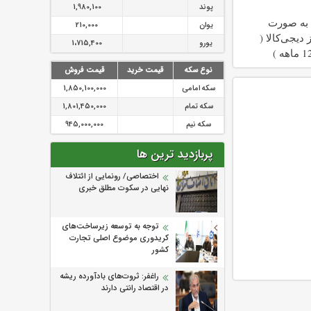
کنی
پوند
1,980,100
 به صورت
یوان
210,000
دیجی‌کالا (
یورو
1،715,400
نوع سکه
قیمت خرید
قیمت فروش
سکه امامی
1,850,100,000
سکه تمام
1,801,450,000
سکه نیم
945,000,000
پربازدید ترین ها
اختصاصی/ رونمایی از ائتلاف‌
نهایی در سکوت مطلق خبری
توجه به توسعه زیرساخت‌های
کریدوری موضوع اصلی تجارت
کشور
راغفر: ثروت‌های بادآورده ریشه
در اقتصاد رانتی دارند