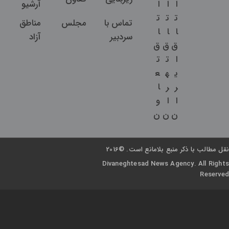
ا
ا
ا
آرشیو
ت
ت
ت
تماس با
مجلس
مناطق
ا
ا
ا
سردبیر
آزاد
ق
ق
ق
ا
ت
ت
ی
ه
ع
ر
ر
ا
ا
ا
و
ن
ن
ن
نقل مطالب با ذکر منبع بلامانع است. ©2016
Divaneghtesad News Agency. All Rights
Reserved