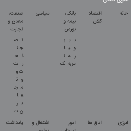
خانه
اقتصاد
بانک،
سیاسی
صنعت،
کلان
بیمه و
معدن و
بورس
تجارت
ب
ب
ب
ت
ص
و
ی
ا
ج
ن
ر
م
ن
ا
ع
س
ه
ک
ر
ت
ت
و
و
ت
م
ج
ع
ا
د
ر
ن
ت
انرژی
اتاق ها
امور
اشتغال و
یادداشت
زیربنایی
تعاون