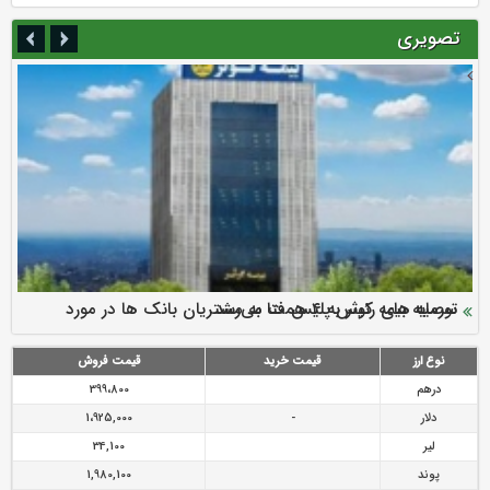
تصویری
سرمایه بیمه کوثر به ۴ همت می‌رسد
نود ثانیه با فولاد سنگان
ارزش سهام عدالت بالا رفت
توصیه های رئیس پلیس فتا به مشتریان بانک ها در مورد
تقدیر دبیرکل سندیکای بیمه گران ایران از اقدامات مدیرعامل بیمه
رازی
پیشگیری از سرقت های مجازی
نوع ارز
قیمت خرید
قیمت فروش
درهم
399،800
دلار
-
1،925,000
لیر
34,100
پوند
1,980,100