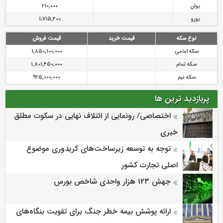
یوان
210,000
یورو
1،715,400
نوع سکه
قیمت خرید
قیمت فروش
سکه امامی
1,850,100,000
سکه تمام
1,801,450,000
سکه نیم
945,000,000
پربازدید ترین ها
اختصاصی/ رونمایی از ائتلاف‌ نهایی در سکوت مطلق
خبری
توجه به توسعه زیرساخت‌های کریدوری موضوع
اصلی تجارت کشور
جهش ۱۲۳ هزار واحدی شاخص بورس
ارائه پوشش بیمه خطر جنگ برای تقویت بنگاه‌های