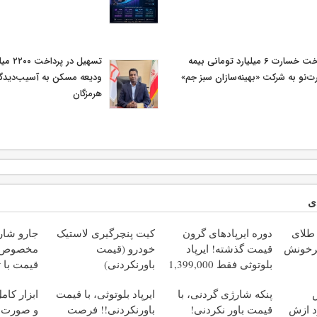
پرداخت خسارت ۶ میلیارد تومانی بیمه
تسهیل در
ت‌نو به شرکت «بهینه‌سازان سبز جم»
ودیعه مسکن به آسیب‌دیدگ
هرمزگان
ی
طلای
دوره ایرپاد‌های گرون
کیت پنچرگیری لاستیک
جارو شار
چرخونش
قیمت گذشته! ایرپاد
خودرو (قیمت
مخصوص ما
بلوتوثی فقط 1,399,000
باورنکردنی)
قیمت با 
تومان
,499,000
ش
پنکه شارژی گردنی، با
ایرپاد بلوتوثی، با قیمت
ابزار کام
د ازش
قیمت باور نکردنی!
باورنکردنی!! فرصت
و صورت (