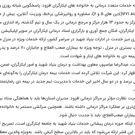
 به خدمات متعدد درمانی به خانواده های ایثارگران افزود: پاسخگویی شبانه روزی 
لاین ویژه مرکز ارتباط 1671(لاین های 5 و 6)، مشاوره و روانپزشکی برخط، ویزیت آنلاین،
درمانی از 6 هزار مرکز به حدود 13 هزار مرکز و مرجع درمانی در یک سال و نیم گذشته، راه ان
ثارگران، امکان جمع آوری و بارگزاری اسناد درمانی ایثارگران در سوپر اپلیکیشن د
ازی میز خدمت در ادارات بنیاد شهید در سراسر کشور، ارائه خدمات ویژه در منزل م
خدمات آمبولانسی، بستری در منزل ، توجه ویژه به
مه دی به خانواده های ایثار و شهادت است.
، عبدالرضا عباسپور، معاون بهداشت و درمان بنیاد شهید و امور ایثارگران، ضمن ق
ار کرد: این شرکت تلاش کرده است خدمات بیمه درمان ایثارگران را به‌گونه‌ای 
 برسد و در دو سال اخیر این خدمات با مدیریت تیم جدید در بیمه دی رضایتمندی 
.
یت نظارت مؤثر بر مراکز درمانی افزود: مدیران استان‌ها باید با هماهنگی ستاد بی
‌تری بر عملکرد مراکز درمانی داشته باشند. همچنین سرکشی مستمر به خانواده‌
 بیماران صعب‌العلاج، باید با جدیت دنبال شود.
به اینکه حوزه درمان پیشانی خدمات بنیاد شهید به جامعه ایثارگری است، تصریح ک
 این قشر ارائه می‌شود که باید در بالاترین سطح کیفی باشد. به‌ویژه والدین معظ