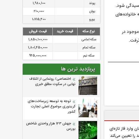
پوند
1,980,100
 رسیدگی شود.
یوان
210,000
 خانواده‌های
یورو
1،715,400
موجود در
نوع سکه
قیمت خرید
قیمت فروش
گرفت.
سکه امامی
1,850,100,000
سکه تمام
1,801,450,000
سکه نیم
945,000,000
پربازدید ترین ها
اختصاصی/ رونمایی از ائتلاف‌
نهایی در سکوت مطلق خبری
توجه به توسعه زیرساخت‌های
کریدوری موضوع اصلی تجارت
کشور
جهش ۱۲۳ هزار واحدی شاخص
 وارد فاز تازه‌ای
بورس
را تعیین می‌کند