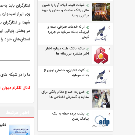
ایثارگران باید به
شرکت الوند فولاد آریا با تامین
مالی بانک صنعت و معدن به بهره
وی ابراز امیدواری
برداری رسید
شهدا و ایثارگران ب
ارائه خدمات صرافي، بيمه و
در بخش پایانی ای
ليزينگ بانك سرمايه در جزيره
كيش
استان‌های خود را 
بیانیه بانک ملت درباره اخبار
اخیر منتشره در رسانه ها
كارت اعتباري، خدمتي نوين از
ما را در شبکه های 
بانك سرمايه
کانال تلگرام دیوان 
ضرورت اصلاح نظام بانکی برای
مقابله با گسترش اختلاس ها
اخبار مرتبط
پشت پرده حمله به یک
پیامک‌رسان
تغیی