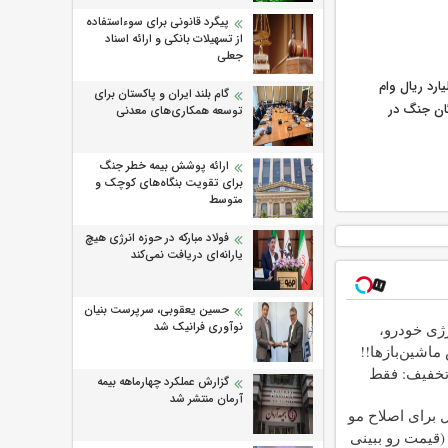
پیگرد قانونی برای سوءاستفاده
از تسهیلات بانکی و ارائه اسناد
جعلی
 پرداخت ۲۲۰۰ میلیارد ریال وام
گام بلند ایران و پاکستان برای
ان جنگ در
توسعه همکاری‌های معدنی
ارائه پوشش بیمه خطر جنگ
برای تقویت بنگاه‌های کوچک و
متوسط
فولاد مبارکه در حوزه انرژی هیچ
یارانه‌ای دریافت نمی‌کند
حسین یعقوبی، سرپرست بنیان
نوآوری فرانیک شد
ژی خودرو،
شین‌باز‌ها!!
تخفیف: فقط
گزارش عملکرد چهارماهه بیمه
1
آرمان منتشر شد
ل برای اصلاح مو
قیمت رو ببینی