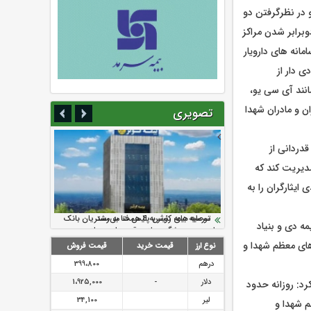
و در نظرگرفتن دو
 بیش از دوبرابر شدن مراکز
دازی سامانه های دارویار
ی دار از
انند آی سی یو،
 بیماران صعب العلاج و جانبازان 70 درصد و پدران و مادران شهدا
تصویری
دردانی از
مدیریت کند که
ایثارگران را به
سرمایه بیمه کوثر به ۴ همت می‌رسد
نود ثانیه با فولاد سنگان
ارزش سهام عدالت بالا رفت
تقدیر دبیرکل سندیکای بیمه گران ایران از
توصیه های رئیس پلیس فتا به مشتریان بانک
مه دی و بنیاد
اقدامات مدیرعامل بیمه رازی
ها در مورد پیشگیری از سرقت های مجازی
های معظم شهدا و
نوع ارز
قیمت خرید
قیمت فروش
درهم
399،800
دلار
-
1،925,000
رد: روزانه حدود
لیر
34,100
م شهدا و