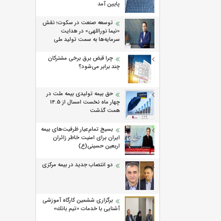
پایین آمد
توسعه صنعت در سکوت؛ نقش
«نیما نوراللهی» در هدایت
سرمایه‌ها به سمت تولید ملی
چرا قبض برق برخی مشترکان
چند برابر می‌شود؟
حق بیمه تولیدی بیمه ملت در
چهار ماه نخست امسال از 14.5
همت گذشت
بسیج تمام‌عیار ظرفیت‌های بیمه
ایران برای امنیت خاطر زائران
اربعین حسینی(ع)
دو انتصاب جدید در بیمه مرکزی
برگزاری ششمین كارگاه آموزشی
آشنایی با خدمات «تیم بانك»