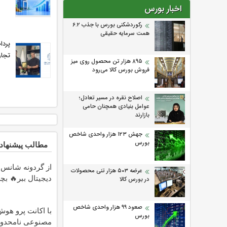
اخبار بورس
رکوردشکنی بورس با جذب ۶.۲
همت سرمایه حقیقی
تجار
۸۹۵ هزار تن محصول روی میز
فروش بورس کالا می‌‌رود
اصلاح نقره در مسیر تعادل؛
عوامل بنیادی همچنان حامی
بازارند
جهش ۱۲۳ هزار واحدی شاخص
بورس
مطالب پیشنهاد
از گردونه شانس 
عرضه ۵۰۳ هزار تنی محصولات
دیجیتال ببر🔥 ب
در بورس کالا
صعود ۹۹ هزار واحدی شاخص
با اکانت پرو هو
بورس
مصنوعی نامحدو