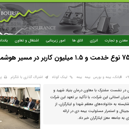
رفتن
به
محتوای
اصلی
معدن و تجارت
انرژی
اتاق ها
امور زیربنایی
اشتغال و تعاون
یاددا
«دی‌دار» با75 نوع خدمت و ۱.۵ میلیون کاربر در مسی
پ
بانک، بیمه و بورس
بيمه
بیمه
لینک کوتاه
اشتراک گذاری با تلگرام
ی در نشست مشترک با معاون درمان بنیاد شهید و
مدیران استانی این شرکت، با تأکید بر تعهد این شرکت
یسته به خانواده‌های معظم شهدا و ایثارگران، از
تال و استمرار مسئولیت بیمه دی در ارائه
به جامعه معزز ایثارگران خبر داد.