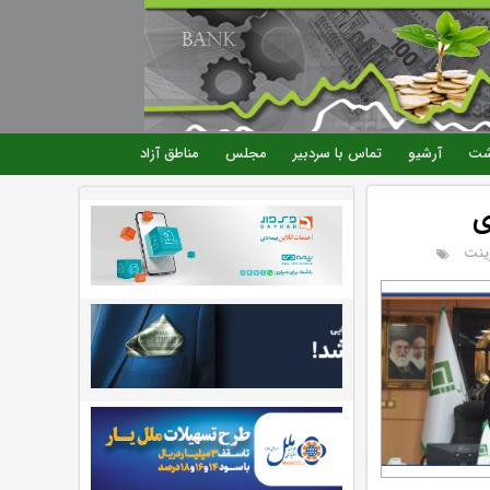
شت
آرشیو
تماس با سردبیر
مجلس
مناطق آزاد
ی
ینت