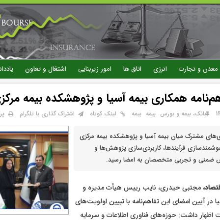
رفتن
به
محتوای
اصلی
معدن و تجارت
انرژی
اتاق ها
امور زیربنایی
اشتغال و تعاون
یاددا
م‌نامه همکاری بیمه آسیا و پژوهشکده بیمه مرکز
پر
بانک، بیمه و بورس
بيمه
بیمه
لینک کوتاه
اشتراک گذاری با تلگرام
ی‌های مشترک میان بیمه آسیا و پژوهشکده بیمه مرکزی
هوشمندسازی فرآیندها، کاربردی‌سازی پژوهش‌ها و
 ضمنی و تجربی متخصصان به امضا رسید.
تصاد،
مجتبی حیدری، نایب رییس هیأت مدیره و
ا در آیین امضای این تفاهم‌نامه با تبیین اولویت‌های
 اظهار داشت: حوزه‌های فناوری اطلاعات و سرمایه