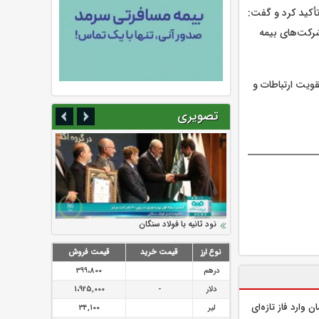
أکید کرد و گفت:
شرکت‌های بیمه
ویت ارتباطات و
تصویری
سرمایه بیمه کوثر به ۴ همت می‌رسد
نود ثانیه با فولاد سنگان
ارزش سهام عدالت بالا رفت
تقدیر دبیرکل سندیکای بیمه گران ایران از
توصیه های رئیس پلیس فتا به مشتریان بانک
اقدامات مدیرعامل بیمه رازی
ها در مورد پیشگیری از سرقت های مجازی
نوع ارز
قیمت خرید
قیمت فروش
درهم
399،800
دلار
-
1،925,000
 وارد فاز تازه‌ای
لیر
34,100