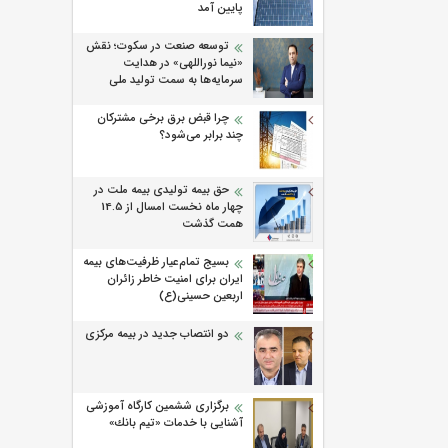
پایین آمد
توسعه صنعت در سکوت؛ نقش
«نیما نوراللهی» در هدایت
سرمایه‌ها به سمت تولید ملی
چرا قبض برق برخی مشترکان
چند برابر می‌شود؟
حق بیمه تولیدی بیمه ملت در
چهار ماه نخست امسال از 14.5
همت گذشت
بسیج تمام‌عیار ظرفیت‌های بیمه
ایران برای امنیت خاطر زائران
اربعین حسینی(ع)
دو انتصاب جدید در بیمه مرکزی
برگزاری ششمین كارگاه آموزشی
آشنایی با خدمات «تیم بانك»