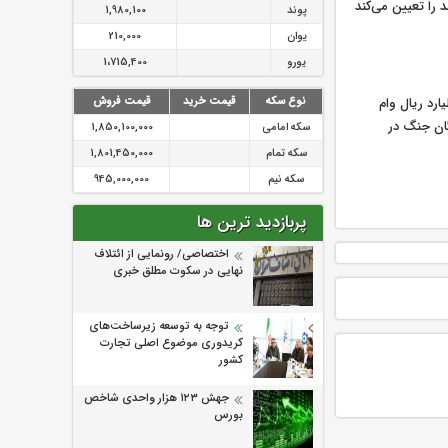
را تعیین می‌کند
پوند
1,980,100
یوان
210,000
یورو
1،715,400
 پرداخت ۲۲۰۰ میلیارد ریال وام
نوع سکه
قیمت خرید
قیمت فروش
ان جنگ در
سکه امامی
1,850,100,000
سکه تمام
1,801,450,000
سکه نیم
945,000,000
پربازدید ترین ها
اختصاصی/ رونمایی از ائتلاف‌
نهایی در سکوت مطلق خبری
توجه به توسعه زیرساخت‌های
کریدوری موضوع اصلی تجارت
کشور
جهش ۱۲۳ هزار واحدی شاخص
بورس