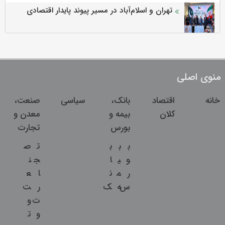
تهران و اسلام‌آباد در مسیر پیوند پایدار اقتصادی
منوی اصلی
خانه
اقتصاد
بانک،
سیاسی
صنعت،
کلان
بیمه و
معدن و
بورس
تجارت
ب
ب
ب
ت
ص
و
ی
ا
ج
ن
ر
م
ن
ا
ع
س
ه
ک
ر
ت
ت
و
و
ت