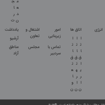
م
ج
ع
ا
د
ر
ن
ت
انرژی
اتاق ها
امور
اشتغال و
یادداشت
زیربنایی
تعاون
ا
ا
ا
آرشیو
ت
ت
ت
تماس با
مجلس
مناطق
ا
ا
ا
سردبیر
آزاد
ق
ق
ق
ا
ت
ت
ی
ه
ع
ر
ر
ا
ا
ا
و
ن
ن
ن
نقل مطالب با ذکر منبع بلامانع است. ©2016