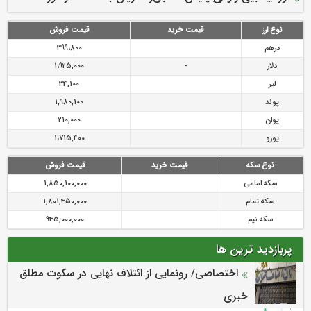
رازی
پیشگیری از سرقت های مجازی
نوع ارز
قیمت خرید
قیمت فروش
درهم
399،800
دلار
-
1،925,000
لیر
34,100
پوند
1,980,100
یوان
210,000
یورو
1،715,400
نوع سکه
قیمت خرید
قیمت فروش
سکه امامی
1,850,100,000
سکه تمام
1,801,450,000
سکه نیم
945,000,000
پربازدید ترین ها
اختصاصی/ رونمایی از ائتلاف‌ نهایی در سکوت مطلق
خبری