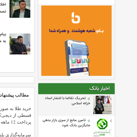
اطلا
تصمی
پیام
به م
اخبار بانک
مطالب پیشنهاد
تحریک تقاضا با انتشار اسناد
خزانه اسلامی
خرید طلا به صور
قسطی از دیجی‌کال
تامین منابع از سوی بازار بدهی
پرداخت 12 ماهه )
جایگزین بانک شود
سرمایه‌گذاری بلن