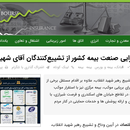
رفتن
به
محتوای
اصلی
معدن و تجارت
انرژی
اتاق ها
امور زیربنایی
اشتغال و تعاون
یاددا
ایی صنعت بیمه كشور از تشییع‌كنندگان آقای شهید
پر
بانک، بیمه و بورس
بيمه
بیمه
لینک کوتاه
اشتراک گذاری با تلگرام
شییع رهبر شهید انقلاب، علاوه بر اقدام مستقل برخی از
ای برپایی موکب، بیمه مرکزی نیز با استقرار موکب
در تقاطع خیابان های اسکندری و فرصت شیرازی، با
ان و ارائه پوشش ها و خدمات حمایتی در کنار مردم
تصاد،
در آیین وداع و تشییع رهبر شهید انقلاب،