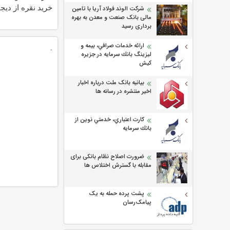
خرید نقره از دیجی
شرکت الوند فولاد آریا با تامین
مالی بانک صنعت و معدن به بهره
برداری رسید
ارائه خدمات صرافي، بيمه و
.
ليزينگ بانك سرمايه در جزيره
كيش
بیانیه بانک ملت درباره اخبار
اخیر منتشره در رسانه ها
كارت اعتباري، خدمتي نوين از
بانك سرمايه
ضرورت اصلاح نظام بانکی برای
مقابله با گسترش اختلاس ها
پشت پرده حمله به یک
پیامک‌رسان