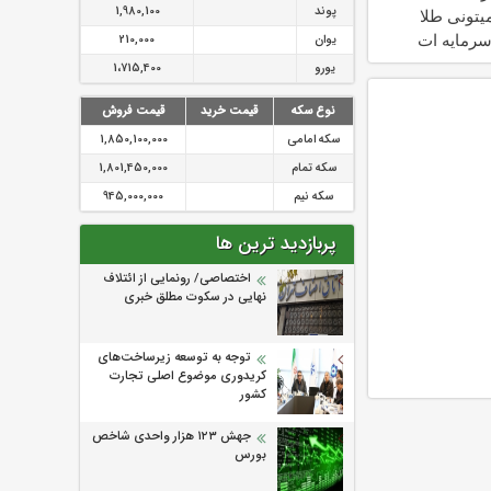
پوند
1,980,100
یتونی طلا
سرمایه ات
یوان
210,000
کنی
یورو
1،715,400
نوع سکه
قیمت خرید
قیمت فروش
سکه امامی
1,850,100,000
سکه تمام
1,801,450,000
سکه نیم
945,000,000
پربازدید ترین ها
اختصاصی/ رونمایی از ائتلاف‌
نهایی در سکوت مطلق خبری
توجه به توسعه زیرساخت‌های
کریدوری موضوع اصلی تجارت
کشور
جهش ۱۲۳ هزار واحدی شاخص
بورس