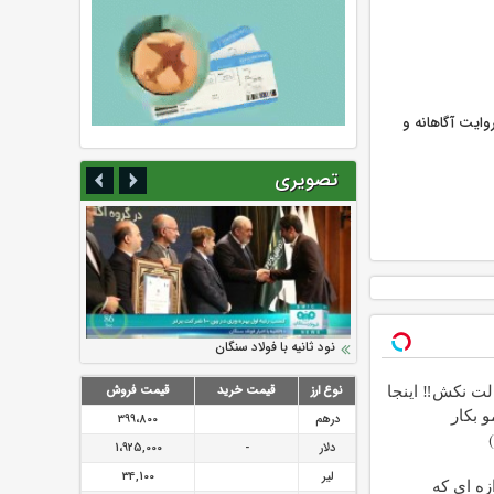
ایت آگاهانه و
تصویری
سرمایه بیمه کوثر به ۴ همت می‌رسد
نود ثانیه با فولاد سنگان
ارزش سهام عدالت بالا رفت
تقدیر دبیرکل سندیکای بیمه گران ایران از
توصیه های رئیس پلیس فتا به مشتریان بانک
اقدامات مدیرعامل بیمه رازی
ها در مورد پیشگیری از سرقت های مجازی
لت نکش‼️ اینجا
نوع ارز
قیمت خرید
قیمت فروش
 بکار
درهم
399،800
دلار
-
1،925,000
لیر
34,100
ازه ای که