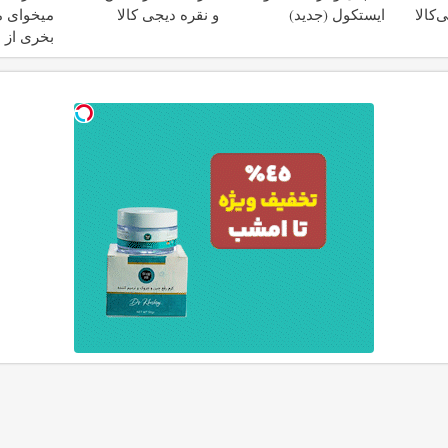
‌کالا
ایستکول (جدید)
و نقره دیجی کالا
میخوای م
بخری از 
محافظت 