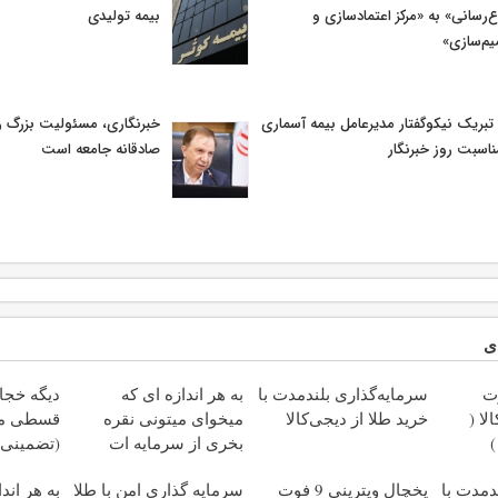
ع‌رسانی» به «مرکز اعتمادسازی و
بیمه تولیدی
م‌سازی»
 تبریک نیکوگفتار مدیرعامل بیمه آسماری
خبرنگاری، مسئولیت بزرگ رو
ناسبت روز خبرنگار
صادقانه جامعه است
ی
ت
سرمایه‌گذاری بلندمدت با
به هر اندازه ای که
دیگه خجا
ا (
خرید طلا از دیجی‌کالا
میخوای میتونی نقره
قسطی مو
بخری از سرمایه ات
(تضمینی)
محافظت کنی
دمدت با
یخچال ویترینی 9 فوت
سرمایه گذاری امن با طلا
به هر اند