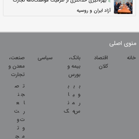
بهره‌گیری حداکثری از ظرفیت موافقت‌نامه تجارت
آزاد ایران و روسیه
منوی اصلی
خانه
اقتصاد
بانک،
سیاسی
صنعت،
کلان
بیمه و
معدن و
بورس
تجارت
ب
ب
ب
ت
ص
و
ی
ا
ج
ن
ر
م
ن
ا
ع
س
ه
ک
ر
ت
ت
و
و
ت
م
ج