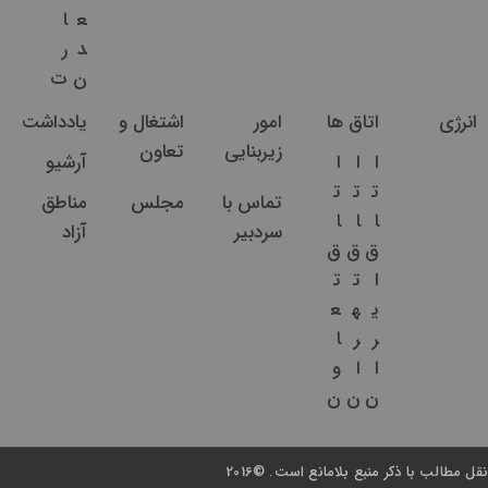
ع
ا
د
ر
ن
ت
انرژی
اتاق ها
امور
اشتغال و
یادداشت
زیربنایی
تعاون
ا
ا
ا
آرشیو
ت
ت
ت
تماس با
مجلس
مناطق
ا
ا
ا
سردبیر
آزاد
ق
ق
ق
ا
ت
ت
ی
ه
ع
ر
ر
ا
ا
ا
و
ن
ن
ن
نقل مطالب با ذکر منبع بلامانع است. ©2016