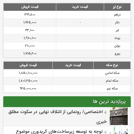
رازی
پیشگیری از سرقت های مجازی
نوع ارز
قیمت خرید
قیمت فروش
درهم
399،800
دلار
-
1،925,000
لیر
34,100
پوند
1,980,100
یوان
210,000
یورو
1،715,400
نوع سکه
قیمت خرید
قیمت فروش
سکه امامی
1,850,100,000
سکه تمام
1,801,450,000
سکه نیم
945,000,000
پربازدید ترین ها
اختصاصی/ رونمایی از ائتلاف‌ نهایی در سکوت مطلق
خبری
توجه به توسعه زیرساخت‌های کریدوری موضوع