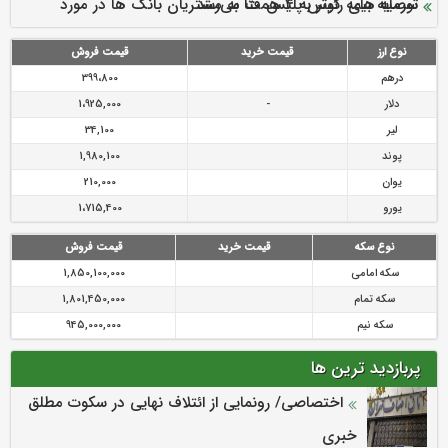
سرمایه بیمه کوثر به ۴ همت می‌رسد
نود ثانیه با فولاد سنگان
ارزش سهام عدالت بالا رفت
توصیه های رئیس پلیس فتا به مشتریان بانک ها در مورد
تقدیر دبیرکل سندیکای بیمه گران ایران از اقدامات مدیرعامل بیمه
رازی
پیشگیری از سرقت های مجازی
نوع ارز
قیمت خرید
قیمت فروش
درهم
399،800
دلار
-
1،925,000
لیر
34,100
پوند
1,980,100
یوان
210,000
یورو
1،715,400
نوع سکه
قیمت خرید
قیمت فروش
سکه امامی
1,850,100,000
سکه تمام
1,801,450,000
سکه نیم
945,000,000
پربازدید ترین ها
اختصاصی/ رونمایی از ائتلاف‌ نهایی در سکوت مطلق
خبری