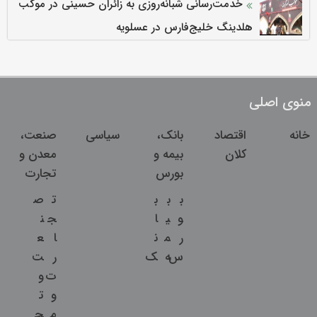
خدمت‌رسانی شبانه‌روزی به زائران حسینی در موکب
هلدینگ خلیج‌فارس در عسلویه
منوی اصلی
خانه
اقتصاد
بانک،
سیاسی
صنعت،
کلان
بیمه و
معدن و
بورس
تجارت
ب
ب
ب
ت
ص
و
ی
ا
ج
ن
ر
م
ن
ا
ع
س
ه
ک
ر
ت
ت
و
و
ت
م
ج