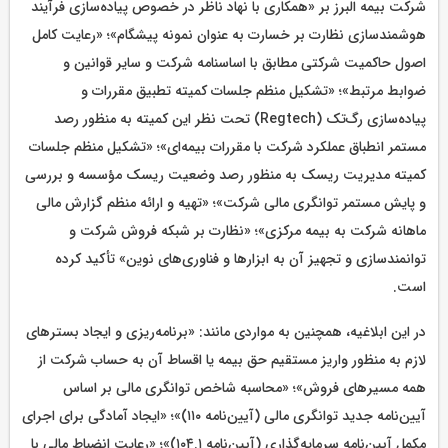
شرکت بیمه البرز بر «همکاری با نهاد ناظر در خصوص پیاده‌سازی فرآیند
هوشمندسازی نظارت بر خسارت به عنوان نمونه پیشگام»؛ «رعایت کامل
اصول حاکمیت شرکتی مطابق با اساسنامه شرکت و سایر قوانین و
ضوابط مرتبط»؛ «تشکیل منظم جلسات کمیته تطبیق مقررات و
پیاده‌سازی رگ‌تک (Regtech) تحت نظر این کمیته به منظور رصد
مستمر انطباق عملکرد شرکت با مقررات بیمه‌ای»؛ «تشکیل منظم جلسات
کمیته مدیریت ریسک به منظور رصد وضعیت ریسک مؤسسه و بررسی
و پایش مستمر توانگری مالی شرکت»؛ «تهیه و ارائه منظم گزارش مالی
ماهانه شرکت به بیمه مرکزی»؛ «نظارت بر شبکه فروش شرکت و
توانمندسازی و تجهیز آن به ابزارها و فناوری‌های نوین» تأکید کرده
است.
در این ابلاغیه، همچنین به مواردی مانند: «برنامه‌ریزی و ایجاد بسترهای
لازم به منظور واریز مستقیم حق بیمه یا اقساط آن به حساب شرکت از
همه مسیرهای فروش»؛ «محاسبه شاخص توانگری مالی بر اساس
آیین‌نامه جدید توانگری مالی (آیین‌نامه ۱۱۰)»؛ «ایجاد آمادگی برای اجرای
مکمل آیین‌نامه سرمایه‌گذاری (آیین‌نامه ۱۰۴.۱)»؛ «رعایت انضباط مالی با