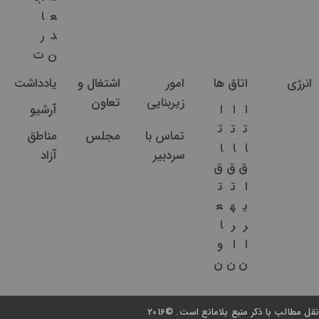
ع
ا
د
ر
ن
ت
انرژی
اتاق ها
امور
اشتغال و
یادداشت
زیربنایی
تعاون
ا
ا
ا
آرشیو
ت
ت
ت
تماس با
مجلس
مناطق
ا
ا
ا
سردبیر
آزاد
ق
ق
ق
ا
ت
ت
ی
ه
ع
ر
ر
ا
ا
ا
و
ن
ن
ن
نقل مطالب با ذکر منبع بلامانع است. ©2016