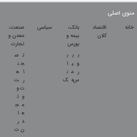
منوی اصلی
خانه
اقتصاد
بانک،
سیاسی
صنعت،
کلان
بیمه و
معدن و
بورس
تجارت
ب
ب
ب
ت
ص
و
ی
ا
ج
ن
ر
م
ن
ا
ع
س
ه
ک
ر
ت
ت
و
و
ت
م
ج
ع
ا
د
ر
ن
ت