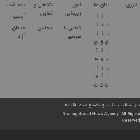
انرژی
اتاق ها
امور
اشتغال و
یادداشت
زیربنایی
تعاون
ا
ا
ا
آرشیو
ت
ت
ت
تماس با
مجلس
مناطق
ا
ا
ا
سردبیر
آزاد
ق
ق
ق
ا
ت
ت
ی
ه
ع
ر
ر
ا
ا
ا
و
ن
ن
ن
نقل مطالب با ذکر منبع بلامانع است. ©2016
Divaneghtesad News Agency. All Rights
Reserved