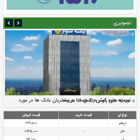
تصویری
سرمایه بیمه کوثر به ۴ همت می‌رسد
نود ثانیه با فولاد سنگان
ارزش سهام عدالت بالا رفت
توصیه های رئیس پلیس فتا به مشتریان بانک ها در مورد
تقدیر دبیرکل سندیکای بیمه گران ایران از اقدامات مدیرعامل بیمه
رازی
پیشگیری از سرقت های مجازی
نوع ارز
قیمت خرید
قیمت فروش
درهم
399،800
دلار
-
1،925,000
لیر
34,100