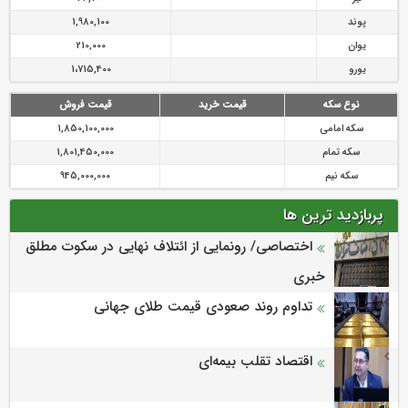
پوند
1,980,100
یوان
210,000
یورو
1،715,400
نوع سکه
قیمت خرید
قیمت فروش
سکه امامی
1,850,100,000
سکه تمام
1,801,450,000
سکه نیم
945,000,000
پربازدید ترین ها
اختصاصی/ رونمایی از ائتلاف‌ نهایی در سکوت مطلق
خبری
تداوم روند صعودی قیمت طلای جهانی
اقتصاد تقلب بیمه‌ای