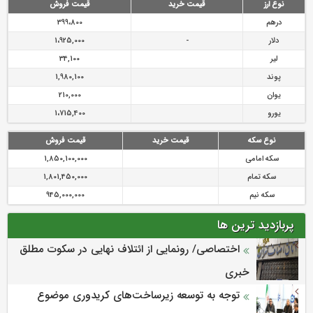
نوع ارز
قیمت خرید
قیمت فروش
درهم
399،800
دلار
-
1،925,000
لیر
34,100
پوند
1,980,100
یوان
210,000
یورو
1،715,400
نوع سکه
قیمت خرید
قیمت فروش
سکه امامی
1,850,100,000
سکه تمام
1,801,450,000
سکه نیم
945,000,000
پربازدید ترین ها
اختصاصی/ رونمایی از ائتلاف‌ نهایی در سکوت مطلق
خبری
توجه به توسعه زیرساخت‌های کریدوری موضوع