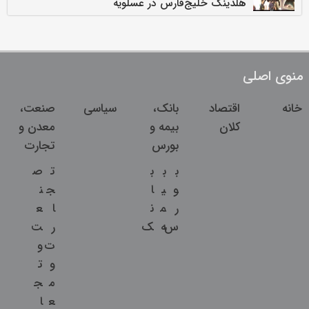
هلدینگ خلیج‌فارس در عسلویه
منوی اصلی
خانه
اقتصاد
بانک،
سیاسی
صنعت،
کلان
بیمه و
معدن و
بورس
تجارت
ب
ب
ب
ت
ص
و
ی
ا
ج
ن
ر
م
ن
ا
ع
س
ه
ک
ر
ت
ت
و
و
ت
م
ج
ع
ا