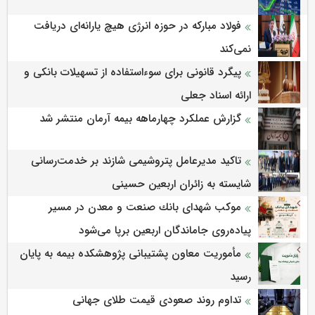
فولاد مبارکه در حوزه انرژی هیچ یارانه‌ای دریافت
نمی‌کند
پیگرد قانونی برای سوءاستفاده از تسهیلات بانکی و
ارائه اسناد جعلی
گزارش عملکرد چهارماهه بیمه آرمان منتشر شد
تاکید مدیرعامل پتروشیمی شازند بر خدمت‌رسانی
شایسته به زائران اربعین حسینی
موكب شهدای بانك صنعت و معدن در مسیر
پیاده‌روی جاماندگان اربعین برپا می‌شود
مأموریت معاون پشتیبانی پژوهشكده بیمه به پایان
رسید
تداوم روند صعودی قیمت طلای جهانی