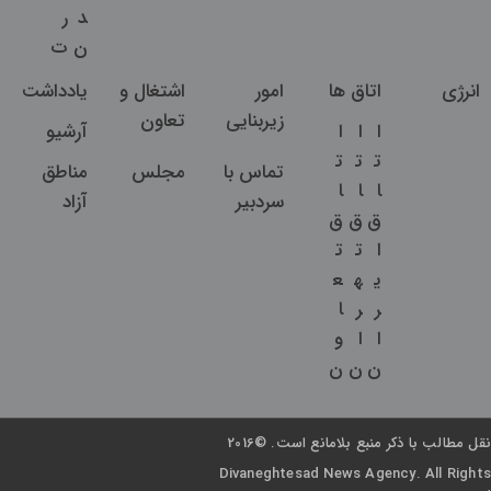
د
ر
ن
ت
انرژی
اتاق ها
امور
اشتغال و
یادداشت
زیربنایی
تعاون
ا
ا
ا
آرشیو
ت
ت
ت
تماس با
مجلس
مناطق
ا
ا
ا
سردبیر
آزاد
ق
ق
ق
ا
ت
ت
ی
ه
ع
ر
ر
ا
ا
ا
و
ن
ن
ن
نقل مطالب با ذکر منبع بلامانع است. ©2016
Divaneghtesad News Agency. All Rights