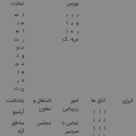
بورس
تجارت
ب
ب
ب
ت
ص
و
ی
ا
ج
ن
ر
م
ن
ا
ع
س
ه
ک
ر
ت
ت
و
و
ت
م
ج
ع
ا
د
ر
ن
ت
انرژی
اتاق ها
امور
اشتغال و
یادداشت
زیربنایی
تعاون
ا
ا
ا
آرشیو
ت
ت
ت
تماس با
مجلس
مناطق
ا
ا
ا
سردبیر
آزاد