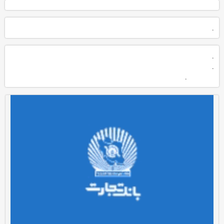
.
.
.
.