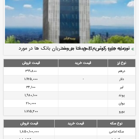
سرمایه بیمه کوثر به ۴ همت می‌رسد
نود ثانیه با فولاد سنگان
ارزش سهام عدالت بالا رفت
توصیه های رئیس پلیس فتا به مشتریان بانک ها در مورد
تقدیر دبیرکل سندیکای بیمه گران ایران از اقدامات مدیرعامل بیمه
رازی
پیشگیری از سرقت های مجازی
نوع ارز
قیمت خرید
قیمت فروش
درهم
399،800
دلار
-
1،925,000
لیر
34,100
پوند
1,980,100
یوان
210,000
یورو
1،715,400
نوع سکه
قیمت خرید
قیمت فروش
سکه امامی
1,850,100,000