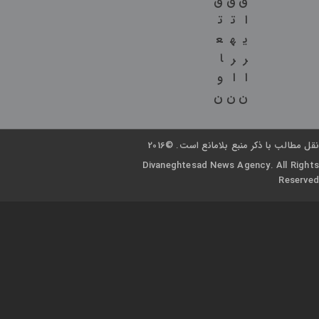
ق
ق
ق
ا
ت
ت
ی
ه
ع
ر
ر
ا
ا
ا
و
ن
ن
ن
نقل مطالب با ذکر منبع بلامانع است. ©2016
Divaneghtesad News Agency. All Rights
Reserved