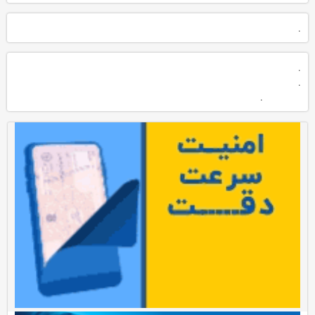
.
.
.
.