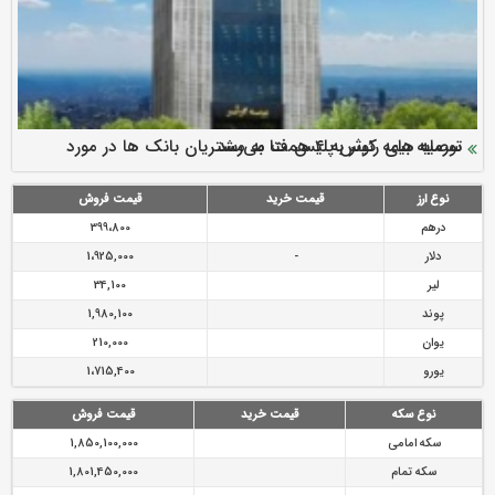
سرمایه بیمه کوثر به ۴ همت می‌رسد
نود ثانیه با فولاد سنگان
ارزش سهام عدالت بالا رفت
توصیه های رئیس پلیس فتا به مشتریان بانک ها در مورد
تقدیر دبیرکل سندیکای بیمه گران ایران از اقدامات مدیرعامل بیمه
رازی
پیشگیری از سرقت های مجازی
نوع ارز
قیمت خرید
قیمت فروش
درهم
399،800
دلار
-
1،925,000
لیر
34,100
پوند
1,980,100
یوان
210,000
یورو
1،715,400
نوع سکه
قیمت خرید
قیمت فروش
سکه امامی
1,850,100,000
سکه تمام
1,801,450,000