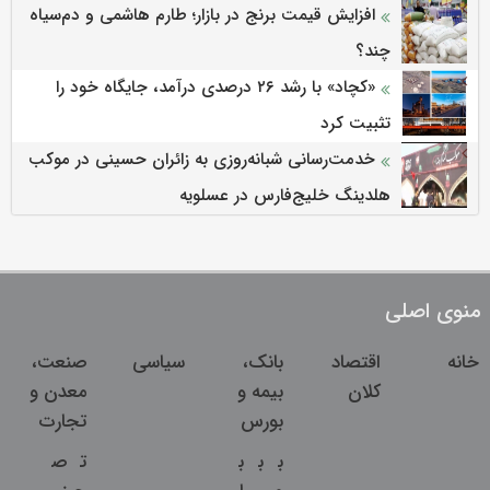
افزایش قیمت برنج در بازار؛ طارم هاشمی و دم‌سیاه
چند؟
«کچاد» با رشد ۲۶ درصدی درآمد، جایگاه خود را
تثبیت کرد
خدمت‌رسانی شبانه‌روزی به زائران حسینی در موکب
هلدینگ خلیج‌فارس در عسلویه
منوی اصلی
خانه
اقتصاد
بانک،
سیاسی
صنعت،
کلان
بیمه و
معدن و
بورس
تجارت
ب
ب
ب
ت
ص