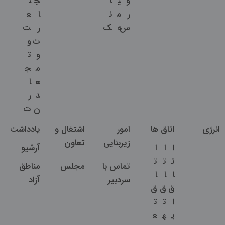
و
ی
ا
ج
ن
ر
م
ن
ا
ع
س
ه
ک
ر
ت
ت
و
و
ت
م
ج
ع
ا
د
ر
ن
ت
انرژی
اتاق ها
امور
اشتغال و
یادداشت
زیربنایی
تعاون
ا
ا
ا
آرشیو
ت
ت
ت
تماس با
مجلس
مناطق
ا
ا
ا
سردبیر
آزاد
ق
ق
ق
ا
ت
ت
ی
ه
ع