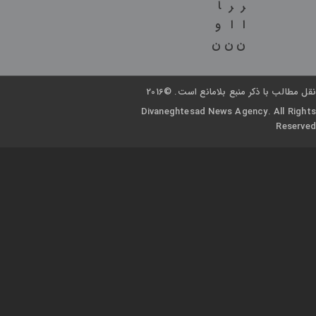
ر
ر
ا
ا
ا
و
ن
ن
ن
نقل مطالب با ذکر منبع بلامانع است. ©2016
Divaneghtesad News Agency. All Rights
Reserved