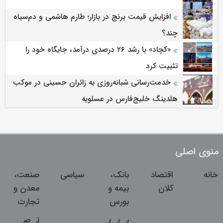
افزایش قیمت برنج در بازار؛ طارم هاشمی و دم‌سیاه
چند؟
«کچاد» با رشد ۲۶ درصدی درآمد، جایگاه خود را
تثبیت کرد
خدمت‌رسانی شبانه‌روزی به زائران حسینی در موکب
هلدینگ خلیج‌فارس در عسلویه
منوی اصلی
خانه
اقتصاد
بانک،
سیاسی
صنعت،
کلان
بیمه و
معدن و
بورس
تجارت
ب
ب
ب
ت
ص