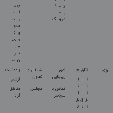
و
ی
ا
ج
ن
ر
م
ن
ا
ع
س
ه
ک
ر
ت
ت
و
و
ت
م
ج
ع
ا
د
ر
ن
ت
انرژی
اتاق ها
امور
اشتغال و
یادداشت
زیربنایی
تعاون
ا
ا
ا
آرشیو
ت
ت
ت
تماس با
مجلس
مناطق
ا
ا
ا
سردبیر
آزاد
ق
ق
ق
ا
ت
ت