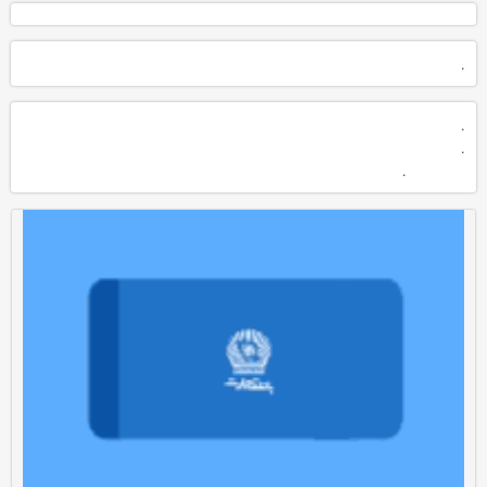
.
.
.
.