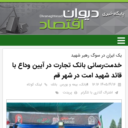
رفتن
به
محتوای
اصلی
یک ایران در سوگ رهبر شهید
خدمت‌رسانی بانک تجارت در آیین وداع با
قائد شهید امت در شهر قم
۱۴۰۵/۴/۱۶ 16:16
بانک، بیمه و بورس
بانك
لینک کوتاه
پرینت
اشتراک گذاری با تلگرام