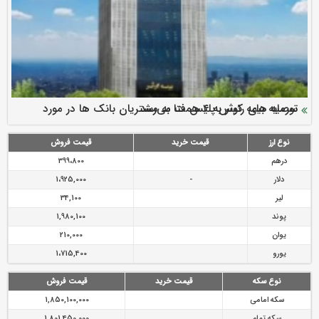
سرمایه بیمه کوثر به ۴ همت می‌رسد
نود ثانیه با فولاد سنگان
ارزش سهام عدالت بالا رفت
توصیه های رئیس پلیس فتا به مشتریان بانک ها در مورد
تقدیر دبیرکل سندیکای بیمه گران ایران از اقدامات مدیرعامل بیمه
رازی
پیشگیری از سرقت های مجازی
نوع ارز
قیمت خرید
قیمت فروش
درهم
399،800
دلار
-
1،925,000
لیر
34,100
پوند
1,980,100
یوان
210,000
یورو
1،715,400
نوع سکه
قیمت خرید
قیمت فروش
سکه امامی
1,850,100,000
سکه تمام
1,801,450,000