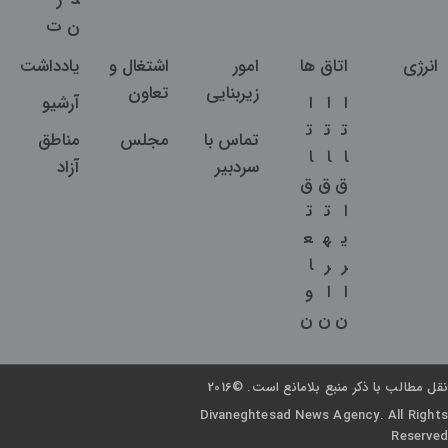
ن
ت
انرژی
اتاق ها
امور
اشتغال و
یادداشت
زیربنایی
تعاون
ا
ا
ا
آرشیو
ت
ت
ت
تماس با
مجلس
مناطق
ا
ا
ا
سردبیر
آزاد
ق
ق
ق
ا
ت
ت
ی
ه
ع
ر
ر
ا
ا
ا
و
ن
ن
ن
نقل مطالب با ذکر منبع بلامانع است. ©2016
Divaneghtesad News Agency. All Rights
Reserved