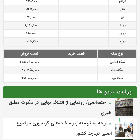
درهم
399،800
دلار
-
1،925,000
لیر
34,100
پوند
1,980,100
یوان
210,000
یورو
1،715,400
نوع سکه
قیمت خرید
قیمت فروش
سکه امامی
1,850,100,000
سکه تمام
1,801,450,000
سکه نیم
945,000,000
پربازدید ترین ها
اختصاصی/ رونمایی از ائتلاف‌ نهایی در سکوت مطلق
خبری
توجه به توسعه زیرساخت‌های کریدوری موضوع
اصلی تجارت کشور