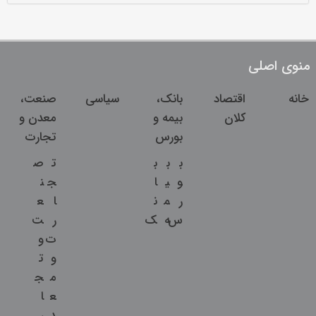
منوی اصلی
خانه
اقتصاد
بانک،
سیاسی
صنعت،
کلان
بیمه و
معدن و
بورس
تجارت
ب
ب
ب
ت
ص
و
ی
ا
ج
ن
ر
م
ن
ا
ع
س
ه
ک
ر
ت
ت
و
و
ت
م
ج
ع
ا
د
ر