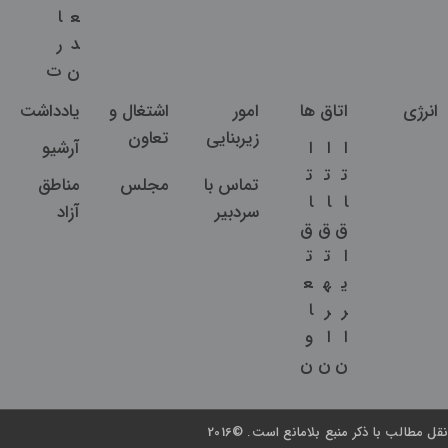
ع
ا
د
ر
ن
ت
انرژی
اتاق ها
امور
اشتغال و
یادداشت
زیربنایی
تعاون
ا
ا
ا
آرشیو
ت
ت
ت
تماس با
مجلس
مناطق
ا
ا
ا
سردبیر
آزاد
ق
ق
ق
ا
ت
ت
ی
ه
ع
ر
ر
ا
ا
ا
و
ن
ن
ن
نقل مطالب با ذکر منبع بلامانع است. ©2016