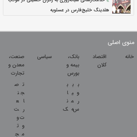
خدمت‌رسانی شبانه‌روزی به زائران حسینی در موکب
هلدینگ خلیج‌فارس در عسلویه
منوی اصلی
خانه
اقتصاد
بانک،
سیاسی
صنعت،
کلان
بیمه و
معدن و
بورس
تجارت
ب
ب
ب
ت
ص
و
ی
ا
ج
ن
ر
م
ن
ا
ع
س
ه
ک
ر
ت
ت
و
و
ت
م
ج