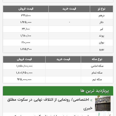
رازی
پیشگیری از سرقت های مجازی
نوع ارز
قیمت خرید
قیمت فروش
درهم
399،800
دلار
-
1،925,000
لیر
34,100
پوند
1,980,100
یوان
210,000
یورو
1،715,400
نوع سکه
قیمت خرید
قیمت فروش
سکه امامی
1,850,100,000
سکه تمام
1,801,450,000
سکه نیم
945,000,000
پربازدید ترین ها
اختصاصی/ رونمایی از ائتلاف‌ نهایی در سکوت مطلق
خبری