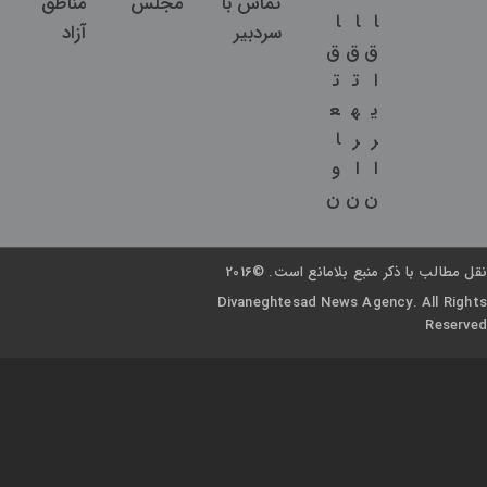
تماس با
مجلس
مناطق
ا
ا
ا
سردبیر
آزاد
ق
ق
ق
ا
ت
ت
ی
ه
ع
ر
ر
ا
ا
ا
و
ن
ن
ن
نقل مطالب با ذکر منبع بلامانع است. ©2016
Divaneghtesad News Agency. All Rights
Reserved