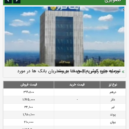
سرمایه بیمه کوثر به ۴ همت می‌رسد
نود ثانیه با فولاد سنگان
ارزش سهام عدالت بالا رفت
توصیه های رئیس پلیس فتا به مشتریان بانک ها در مورد
تقدیر دبیرکل سندیکای بیمه گران ایران از اقدامات مدیرعامل بیمه
رازی
پیشگیری از سرقت های مجازی
نوع ارز
قیمت خرید
قیمت فروش
درهم
399،800
دلار
-
1،925,000
لیر
34,100
پوند
1,980,100
یوان
210,000