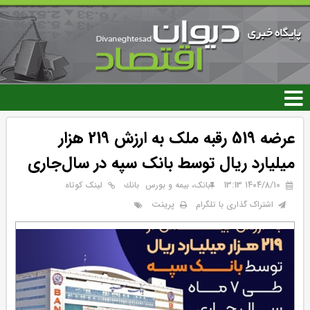
رفتن
به
محتوای
اصلی
عرضه 519 رقبه ملک به ارزش 219 هزار
میلیارد ریال توسط بانک سپه در سال‌جاری
۱۴۰۴/۸/۱۰ 13:13
بانک، بیمه و بورس
بانك
لینک کوتاه
پرینت
اشتراک گذاری با تلگرام