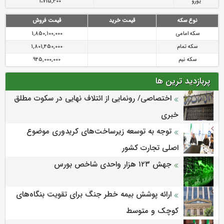
یورو
1،715,400
نوع سکه
قیمت خرید
قیمت فروش
سکه امامی
1,850,100,000
سکه تمام
1,801,450,000
سکه نیم
945,000,000
پربازدید ترین ها
اختصاصی/ رونمایی از ائتلاف‌ نهایی در سکوت مطلق
خبری
توجه به توسعه زیرساخت‌های کریدوری موضوع
اصلی تجارت کشور
جهش ۱۲۳ هزار واحدی شاخص بورس
ارائه پوشش بیمه خطر جنگ برای تقویت بنگاه‌های
کوچک و متوسط