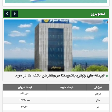
تصویری
سرمایه بیمه کوثر به ۴ همت می‌رسد
نود ثانیه با فولاد سنگان
ارزش سهام عدالت بالا رفت
توصیه های رئیس پلیس فتا به مشتریان بانک ها در مورد
تقدیر دبیرکل سندیکای بیمه گران ایران از اقدامات مدیرعامل بیمه
رازی
پیشگیری از سرقت های مجازی
نوع ارز
قیمت خرید
قیمت فروش
درهم
399،800
دلار
-
1،925,000
لیر
34,100