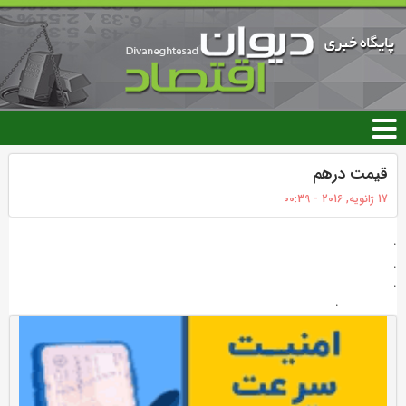
رفتن
به
محتوای
اصلی
قیمت درهم
17 ژانویه, 2016 - 00:39
.
.
.
.