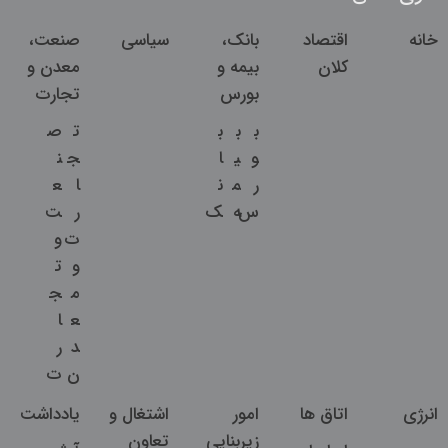
خانه
اقتصاد
بانک،
سیاسی
صنعت،
کلان
بیمه و
معدن و
بورس
تجارت
ب
ب
ب
ت
ص
و
ی
ا
ج
ن
ر
م
ن
ا
ع
س
ه
ک
ر
ت
ت
و
و
ت
م
ج
ع
ا
د
ر
ن
ت
انرژی
اتاق ها
امور
اشتغال و
یادداشت
زیربنایی
تعاون