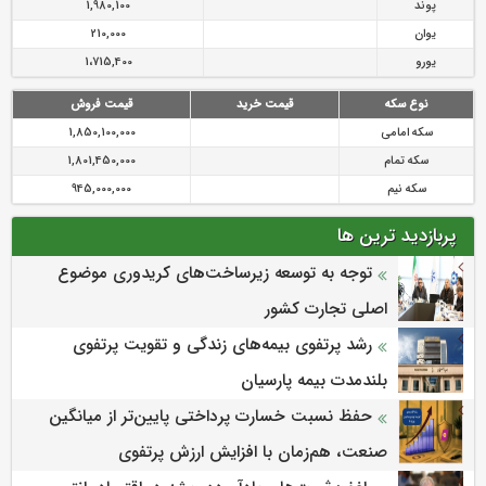
پوند
1,980,100
یوان
210,000
یورو
1،715,400
نوع سکه
قیمت خرید
قیمت فروش
سکه امامی
1,850,100,000
سکه تمام
1,801,450,000
سکه نیم
945,000,000
پربازدید ترین ها
توجه به توسعه زیرساخت‌های کریدوری موضوع
اصلی تجارت کشور
رشد پرتفوی بیمه‌های زندگی و تقویت پرتفوی
بلندمدت بیمه پارسیان
حفظ نسبت خسارت پرداختی پایین‌تر از میانگین
صنعت، هم‌زمان با افزایش ارزش پرتفوی