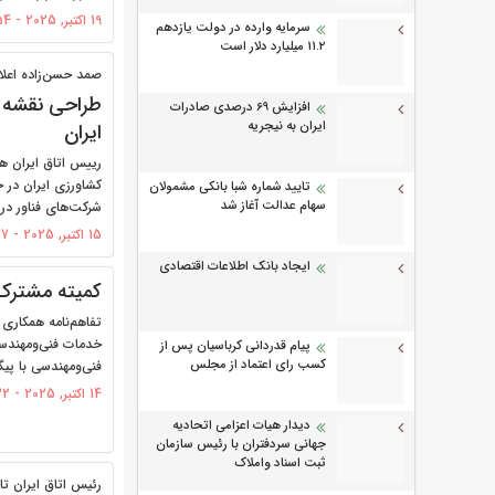
19 اکتبر, 2025 - 13:54
سرمایه وارده در دولت یازدهم
۱۱.۲ میلیارد دلار است
صمد حسن‌زاده اعلام
طراحی نقشه را
افزایش 69 درصدی صادرات
ایران به نیجریه
ایران
کشاورزی ایران در 
تایید شماره شبا بانکی مشمولان
سهام عدالت آغاز شد
شرکت‌های فناور در 
15 اکتبر, 2025 - 12:57
ایجاد بانک اطلاعات اقتصادی
کمیته مشترک
تفاهم‌نامه همکاری 
خدمات فنی‌ومهندس
پیام قدردانی کرباسیان پس از
کسب رای اعتماد از مجلس
فنی‌ومهندسی با پی
14 اکتبر, 2025 - 17:32
دیدار هیات اعزامی اتحادیه
جهانی سردفتران با رئیس سازمان
ثبت اسناد واملاک
رئیس اتاق ایران تاک