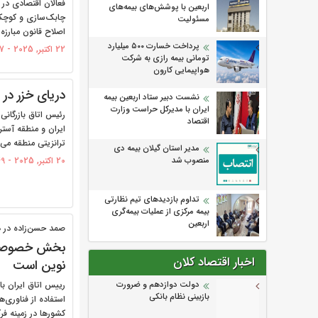
فعالان اقتصادی در
اربعین با پوشش‌های بیمه‌های
چابک‌سازی و کوچک
مسئولیت
اصلاح قانون مبارزه ب
پرداخت خسارت ۵۰۰ میلیارد
22 اکتبر, 2025 - 09:57
تومانی بیمه رازی به شرکت
هواپیمایی کارون
دریای خزر در
نشست دبیر ستاد اربعین بیمه
ایران با مدیرکل حراست وزارت
رئیس اتاق بازرگانی
اقتصاد
ایران و منطقه آستر
ترانزیتی منطقه می‌
مدیر استان گیلان بیمه دی
منصوب شد
20 اکتبر, 2025 - 15:49
تداوم بازدیدهای تیم نظارتی
بیمه مرکزی از عملیات بیمه‌گری
اربعین
صمد حسن‌زاده در هی
بخش خصوصی تو
اخبار اقتصاد کلان
نوین است
دولت دوازدهم و ضرورت
رییس اتاق ایران با
بازبینی نظام بانکی
استفاده از فناوری‌
کشورها در زمینه فر