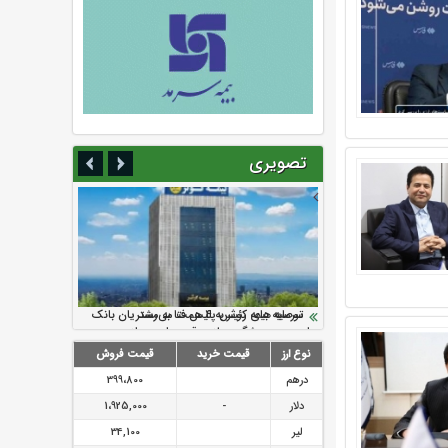
تصویری
سرمایه بیمه کوثر به ۴ همت می‌رسد
نود ثانیه با فولاد سنگان
ارزش سهام عدالت بالا رفت
تقدیر دبیرکل سندیکای بیمه گران ایران از
توصیه های رئیس پلیس فتا به مشتریان بانک
اقدامات مدیرعامل بیمه رازی
ها در مورد پیشگیری از سرقت های مجازی
نوع ارز
قیمت خرید
قیمت فروش
درهم
399،800
دلار
-
1،925,000
لیر
34,100