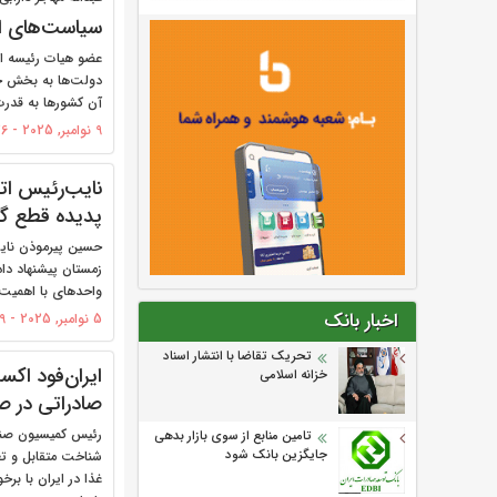
سیاست‌های ا
عضو هیات رئیسه اتا
دولت‌ها به بخش خص
آن کشورها به قدر
9 نوامبر, 2025 - 11:26
نایب‌رئیس اتا
پدیده قطع گا
حسین پیرموذن نایب
زمستان پیشنهاد داد
واحدهای با اهمیت ا
اخبار بانک
5 نوامبر, 2025 - 17:59
تحریک تقاضا با انتشار اسناد
خزانه اسلامی
صادراتی در ص
رئیس کمیسیون صنایع
تامین منابع از سوی بازار بدهی
جایگزین بانک شود
شناخت متقابل و تع
غذا در ایران با بر