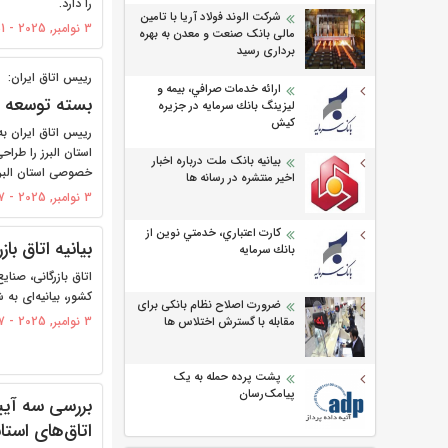
را دارد.
شرکت الوند فولاد آریا با تامین
3 نوامبر, 2025 - 16:51
مالی بانک صنعت و معدن به بهره
برداری رسید
رییس اتاق ایران:
ارائه خدمات صرافي، بيمه و
بسته توسعه ا
ليزينگ بانك سرمايه در جزيره
كيش
رییس اتاق ایران به
استان البرز را ط
بیانیه بانک ملت درباره اخبار
خصوصی استان البرز 
اخیر منتشره در رسانه ها
3 نوامبر, 2025 - 13:27
كارت اعتباري، خدمتي نوين از
بیانیه اتاق ب
بانك سرمايه
اتاق بازرگانی، صنا
کشور، بیانیه‌ای به 
ضرورت اصلاح نظام بانکی برای
3 نوامبر, 2025 - 12:27
مقابله با گسترش اختلاس ها
پشت پرده حمله به یک
پیامک‌رسان
بررسی سه آیی
اتاق‌های استا