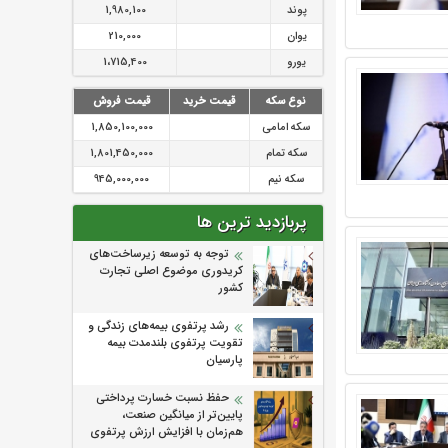
پوند
1,980,100
یوان
210,000
یورو
1،715,400
نوع سکه
قیمت خرید
قیمت فروش
سکه امامی
1,850,100,000
سکه تمام
1,801,450,000
سکه نیم
945,000,000
پربازدید ترین ها
توجه به توسعه زیرساخت‌های
کریدوری موضوع اصلی تجارت
کشور
رشد پرتفوی بیمه‌های زندگی و
تقویت پرتفوی بلندمدت بیمه
پارسیان
حفظ نسبت خسارت پرداختی
پایین‌تر از میانگین صنعت،
هم‌زمان با افزایش ارزش پرتفوی