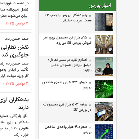
در نشست فوق‌العاد
اخبار بورس
شامل آیین‌نامه هیا
رکوردشکنی بورس با جذب ۶.۲
ایران می‌شود، مطر
همت سرمایه حقیقی
3 نوامبر, 2025 - 11:51
۸۹۵ هزار تن محصول روی میز
صمد حسن‌زاده:
فروش بورس کالا می‌‌رود
نقش نظارتی ب
جلوگیری کند
اصلاح نقره در مسیر تعادل؛
صمد حسن‌زاده رئی
عوامل بنیادی همچنان حامی
تأکید بر ایفای به‌
بازارند
کار ویژه دولت قرار گ
جهش ۱۲۳ هزار واحدی شاخص
3 نوامبر, 2025 - 10:51
بورس
بدهکاران ارزی
عرضه ۵۰۳ هزار تنی محصولات
دارند
در بورس کالا
اتاق بازرگانی، صنا
بدهکاران ارزی اعلا
صعود ۹۹ هزار واحدی شاخص
قانونی ۷۰ 
بورس
قرار دارند.