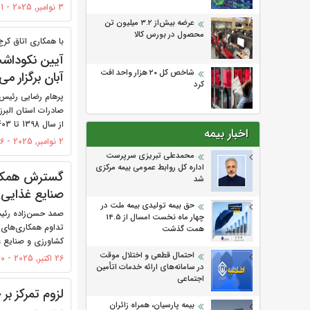
3 نوامبر, 2025 - 09:51
عرضه بیش‌از ۳.۲ میلیون تن
محصول در بورس کالا
با همکاری اتاق کرج
شاخص کل ۲۰ هزار واحد افت
آبان برگزار می
کرد
پرهام رضایی رئیس
صادرات استان البرز
از سال 1398 تا 1403 تجلیل می‌شود.
اخبار بیمه
2 نوامبر, 2025 - 09:26
محمدعلی تبریزی سرپرست
اداره كل روابط عمومی بیمه مركزی
گسترش همکاری
شد
صنایع غذایی
حق بیمه تولیدی بیمه ملت در
صمد حسن‌زاده رئیس
چهار ماه نخست امسال از 14.5
تداوم همکاری‌های 
همت گذشت
کشاورزی و صنایع غ
احتمال قطعی و اختلال موقت
26 اکتبر, 2025 - 17:30
در سامانه‌های ارائه خدمات اتأمین
اجتماعی
لزوم تمرکز ب
بیمه پارسیان، همراه زائران