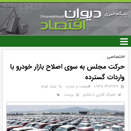
رفتن
به
محتوای
اصلی
اختصاصی
حرکت مجلس به سوی اصلاح بازار خودرو با
واردات گسترده
۱۴۰۳/۹/۷ 09:38
صنعت و تجارت
لینک کوتاه
پرینت
اشتراک گذاری با تلگرام