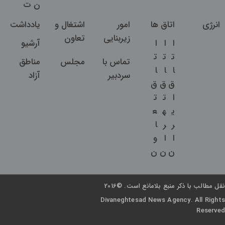
ن
ت
انرژی
اتاق ها
امور
اشتغال و
یادداشت
زیربنایی
تعاون
ا
ا
ا
آرشیو
ت
ت
ت
تماس با
مجلس
مناطق
ا
ا
ا
سردبیر
آزاد
ق
ق
ق
ا
ت
ت
ی
ه
ع
ر
ر
ا
ا
ا
و
ن
ن
ن
نقل مطالب با ذکر منبع بلامانع است. ©2016
Divaneghtesad News Agency. All Rights
Reserved