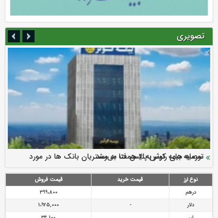
تصویری
سرمایه بیمه کوثر به ۴ همت می‌رسد
نود ثانیه با فولاد سنگان
ارزش سهام عدالت بالا رفت
توصیه های رئیس پلیس فتا به مشتریان بانک ها در مورد
تقدیر دبیرکل سندیکای بیمه گران ایران از اقدامات مدیرعامل بیمه
رازی
پیشگیری از سرقت های مجازی
نوع ارز
قیمت خرید
قیمت فروش
درهم
399،800
دلار
-
1،925,000
لیر
34,100