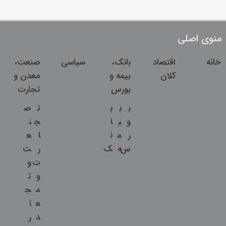
منوی اصلی
خانه
اقتصاد
بانک،
سیاسی
صنعت،
کلان
بیمه و
معدن و
بورس
تجارت
ب
ب
ب
ت
ص
و
ی
ا
ج
ن
ر
م
ن
ا
ع
س
ه
ک
ر
ت
ت
و
و
ت
م
ج
ع
ا
د
ر