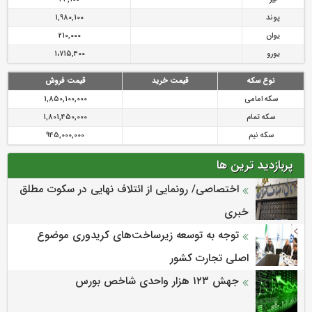
پوند
1,980,100
یوان
210,000
یورو
1،715,400
نوع سکه
قیمت خرید
قیمت فروش
سکه امامی
1,850,100,000
سکه تمام
1,801,450,000
سکه نیم
945,000,000
پربازدید ترین ها
اختصاصی/ رونمایی از ائتلاف‌ نهایی در سکوت مطلق
خبری
توجه به توسعه زیرساخت‌های کریدوری موضوع
اصلی تجارت کشور
جهش ۱۲۳ هزار واحدی شاخص بورس