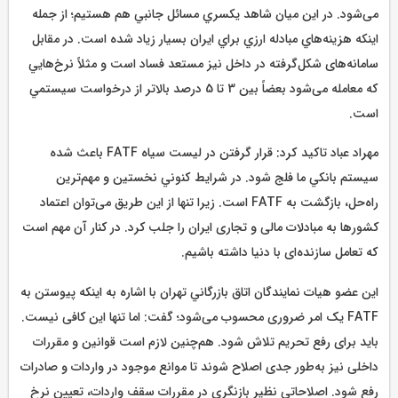
می‌شود. در اين ميان شاهد يكسري مسائل جانبي هم هستيم؛ از جمله
اينكه هزينه‌هاي مبادله ارزي براي ايران بسیار زياد شده است. در مقابل
سامانه‌های شکل‌گرفته در داخل نیز مستعد فساد است و مثلاً نرخ‌هايي
كه معامله می‌شود بعضاً بين 3 تا 5 درصد بالاتر از درخواست سيستمي
است.
مهراد عباد تاكيد كرد: قرار گرفتن در لیست سیاه FATF باعث شده
سيستم بانكي ما فلج شود. در شرايط كنوني نخستین و مهم‌ترین
راه‌حل، بازگشت به FATF است. زيرا تنها از این طریق می‌توان اعتماد
کشورها به مبادلات مالی و تجاری ایران را جلب کرد. در کنار آن مهم است
كه تعامل سازنده‌ای با دنيا داشته باشيم.
اين عضو هيات نمايندگان اتاق بازرگاني تهران با اشاره به اينكه پیوستن به
FATF یک امر ضروری محسوب می‌شود؛ گفت: اما تنها این کافی نیست.
باید برای رفع تحریم تلاش شود. هم‌چنین لازم است قوانین و مقررات
داخلی نیز به‌طور جدی اصلاح شوند تا موانع موجود در واردات و صادرات
رفع شود. اصلاحاتی نظیر بازنگری در مقررات سقف واردات، تعیین نرخ