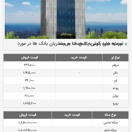
سرمایه بیمه کوثر به ۴ همت می‌رسد
نود ثانیه با فولاد سنگان
ارزش سهام عدالت بالا رفت
توصیه های رئیس پلیس فتا به مشتریان بانک ها در مورد
تقدیر دبیرکل سندیکای بیمه گران ایران از اقدامات مدیرعامل بیمه
رازی
پیشگیری از سرقت های مجازی
نوع ارز
قیمت خرید
قیمت فروش
درهم
399،800
دلار
-
1،925,000
لیر
34,100
پوند
1,980,100
یوان
210,000
یورو
1،715,400
نوع سکه
قیمت خرید
قیمت فروش
سکه امامی
1,850,100,000
سکه تمام
1,801,450,000