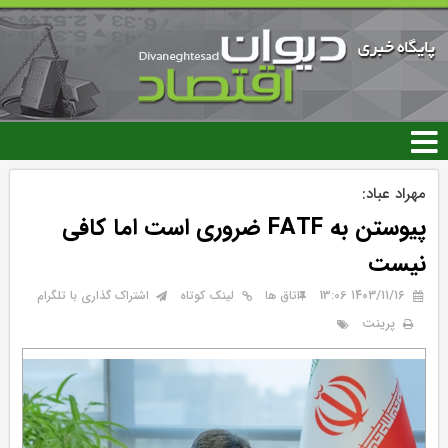
رفتن
به
محتوای
اصلی
مهراد عباد:
پيوستن به FATF ضروری است اما كافی
نيست
۱۴۰۳/۱۱/۱۶ 13:06
اتاق ها
لینک کوتاه
اشتراک گذاری با تلگرام
پرینت