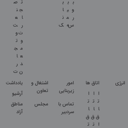
ب
ب
ب
ت
ص
و
ی
ا
ج
ن
ر
م
ن
ا
ع
س
ه
ک
ر
ت
ت
و
و
ت
م
ج
ع
ا
د
ر
ن
ت
انرژی
اتاق ها
امور
اشتغال و
یادداشت
زیربنایی
تعاون
ا
ا
ا
آرشیو
ت
ت
ت
تماس با
مجلس
مناطق
ا
ا
ا
سردبیر
آزاد
ق
ق
ق
ا
ت
ت