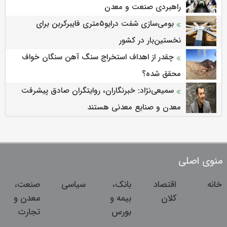
راهبردی صنعت و معدن
بومی‌سازی شفت درایو۵متری فایبرکربن برای
نخستین‌بار در کشور
چقدر از اهداف استخراج سنگ آهن سنگان خواف
محقق شده؟
سمیعی‌نژاد: خبرنگاران، روایتگران صادق پیشرفت
معدن و صنایع معدنی هستند
منوی اصلی
خانه
اقتصاد
بانک،
سیاسی
صنعت،
کلان
بیمه و
معدن و
بورس
تجارت