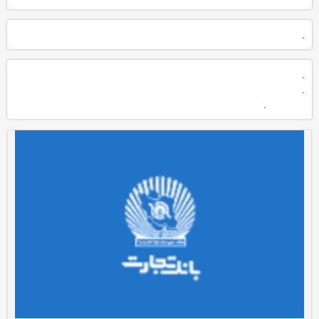
.
.
.
.