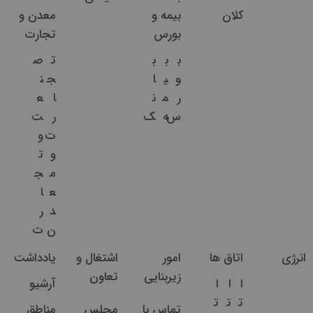
کلان
بیمه و
معدن و
بورس
تجارت
ب
ب
ب
ت
ص
و
ی
ا
ج
ن
ر
م
ن
ا
ع
س
ه
ک
ر
ت
ت
و
و
ت
م
ج
ع
ا
د
ر
ن
ت
انرژی
اتاق ها
امور
اشتغال و
یادداشت
زیربنایی
تعاون
ا
ا
ا
آرشیو
ت
ت
ت
تماس با
مجلس
مناطق