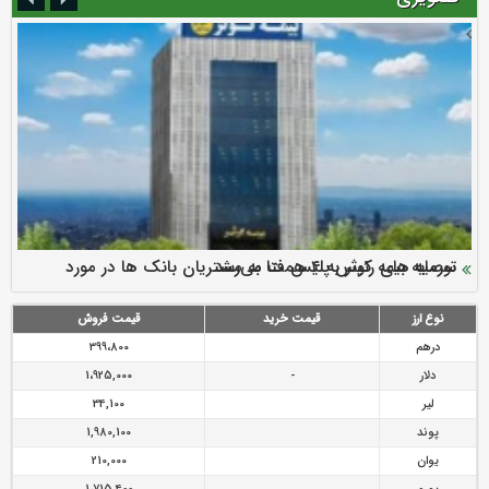
سرمایه بیمه کوثر به ۴ همت می‌رسد
نود ثانیه با فولاد سنگان
ارزش سهام عدالت بالا رفت
توصیه های رئیس پلیس فتا به مشتریان بانک ها در مورد
تقدیر دبیرکل سندیکای بیمه گران ایران از اقدامات مدیرعامل بیمه
رازی
پیشگیری از سرقت های مجازی
نوع ارز
قیمت خرید
قیمت فروش
درهم
399،800
دلار
-
1،925,000
لیر
34,100
پوند
1,980,100
یوان
210,000