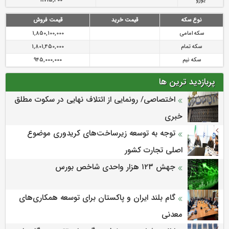
یورو
1،715,400
نوع سکه
قیمت خرید
قیمت فروش
سکه امامی
1,850,100,000
سکه تمام
1,801,450,000
سکه نیم
945,000,000
پربازدید ترین ها
اختصاصی/ رونمایی از ائتلاف‌ نهایی در سکوت مطلق
خبری
توجه به توسعه زیرساخت‌های کریدوری موضوع
اصلی تجارت کشور
جهش ۱۲۳ هزار واحدی شاخص بورس
گام بلند ایران و پاکستان برای توسعه همکاری‌های
معدنی