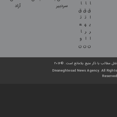
ا
ا
ا
سردبیر
آزاد
ق
ق
ق
ا
ت
ت
ی
ه
ع
ر
ر
ا
ا
ا
و
ن
ن
ن
نقل مطالب با ذکر منبع بلامانع است. ©2016
Divaneghtesad News Agency. All Rights
Reserved