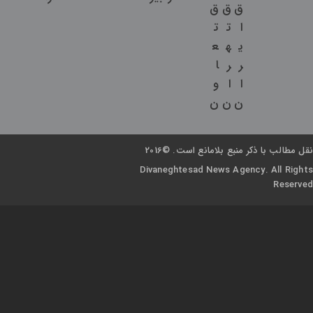
ق
ق
ق
ا
ت
ت
ی
ه
ع
ر
ر
ا
ا
ا
و
ن
ن
ن
نقل مطالب با ذکر منبع بلامانع است. ©2016
Divaneghtesad News Agency. All Rights
Reserved