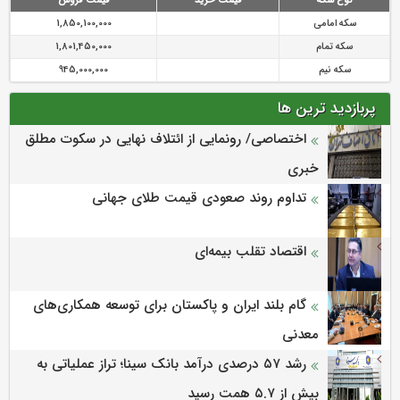
نوع سکه
قیمت خرید
قیمت فروش
سکه امامی
1,850,100,000
سکه تمام
1,801,450,000
سکه نیم
945,000,000
پربازدید ترین ها
اختصاصی/ رونمایی از ائتلاف‌ نهایی در سکوت مطلق
خبری
تداوم روند صعودی قیمت طلای جهانی
اقتصاد تقلب بیمه‌ای
گام بلند ایران و پاکستان برای توسعه همکاری‌های
معدنی
رشد ۵۷ درصدی درآمد بانک سینا؛ تراز عملیاتی به
بیش از ۵.۷ همت رسید