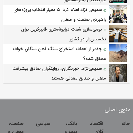
غیرصنعتی بندرماهشهر
سمیعی‌ نژاد اعلام کرد: 5 معیار انتخاب پروژه‌های
راهبردی صنعت و معدن
بومی‌سازی شفت درایو۵متری فایبرکربن برای
نخستین‌بار در کشور
چقدر از اهداف استخراج سنگ آهن سنگان خواف
محقق شده؟
سمیعی‌نژاد: خبرنگاران، روایتگران صادق پیشرفت
معدن و صنایع معدنی هستند
منوی اصلی
خانه
اقتصاد
بانک،
سیاسی
صنعت،
کلان
بیمه و
معدن و