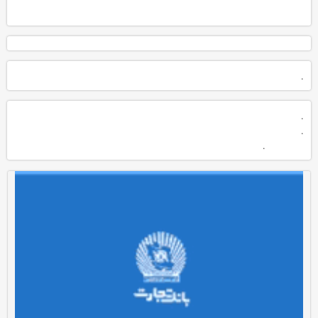
.
.
.
.