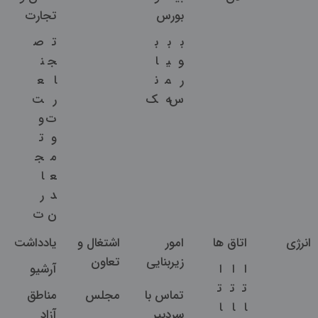
بورس
تجارت
ب
ب
ب
ت
ص
و
ی
ا
ج
ن
ر
م
ن
ا
ع
س
ه
ک
ر
ت
ت
و
و
ت
م
ج
ع
ا
د
ر
ن
ت
انرژی
اتاق ها
امور
اشتغال و
یادداشت
زیربنایی
تعاون
ا
ا
ا
آرشیو
ت
ت
ت
تماس با
مجلس
مناطق
ا
ا
ا
سردبیر
آزاد