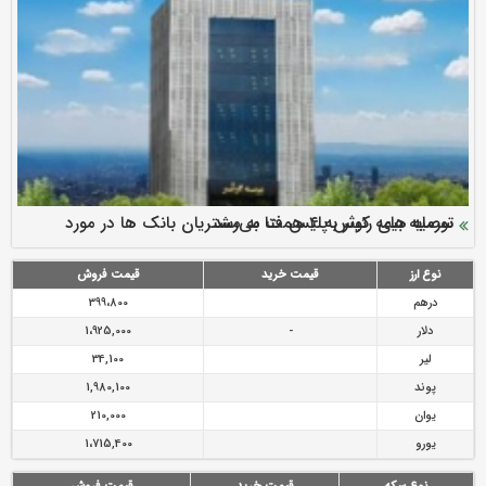
سرمایه بیمه کوثر به ۴ همت می‌رسد
نود ثانیه با فولاد سنگان
ارزش سهام عدالت بالا رفت
توصیه های رئیس پلیس فتا به مشتریان بانک ها در مورد
تقدیر دبیرکل سندیکای بیمه گران ایران از اقدامات مدیرعامل بیمه
رازی
پیشگیری از سرقت های مجازی
نوع ارز
قیمت خرید
قیمت فروش
درهم
399،800
دلار
-
1،925,000
لیر
34,100
پوند
1,980,100
یوان
210,000
یورو
1،715,400