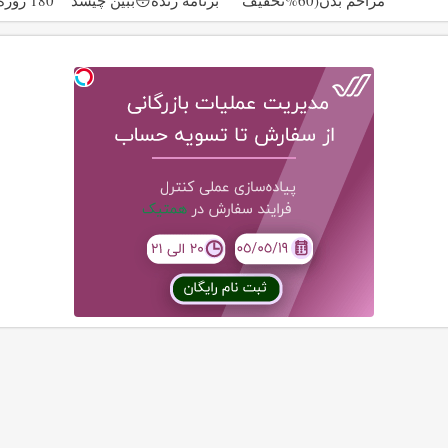
تا امشب)
هزارتومان