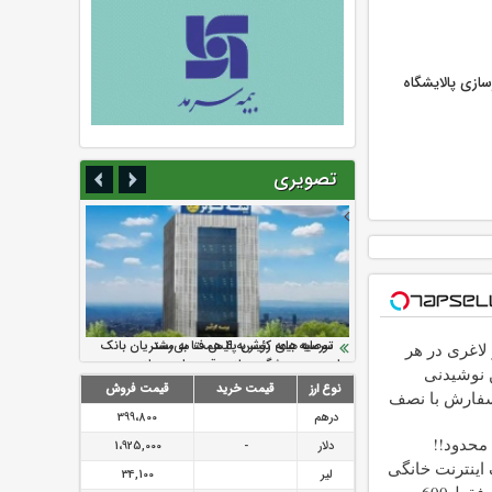
زسازی پالایشگاه
تصویری
سرمایه بیمه کوثر به ۴ همت می‌رسد
نود ثانیه با فولاد سنگان
ارزش سهام عدالت بالا رفت
تقدیر دبیرکل سندیکای بیمه گران ایران از
توصیه های رئیس پلیس فتا به مشتریان بانک
یلو لاغری در هر
اقدامات مدیرعامل بیمه رازی
ها در مورد پیشگیری از سرقت های مجازی
ن نوشیدنی
نوع ارز
قیمت خرید
قیمت فروش
سفارش با نصف
درهم
399،800
حدود!!
دلار
-
1،925,000
گیگ اینترنت خانگی
لیر
34,100
180 روزه فقط 600