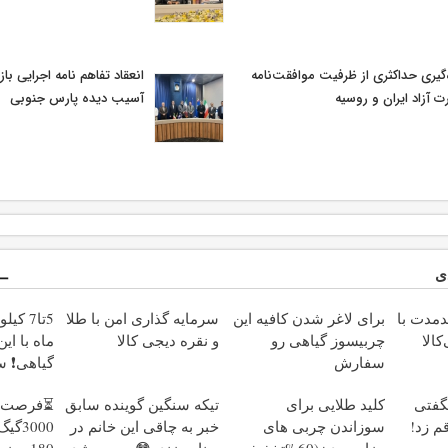
‌گیری حداکثری از ظرفیت موافقت‌نامه
انعقاد تفاهم نامه اجرایی با
ت آزاد ایران و روسیه
آسیب دیده پارس جنوبی
ی
دمدت با
برای لاغر شدن کافیه این
سرمایه گذاری امن با طلا
5تا7 ک
کالا
چربیسوز گیاهی رو
و نقره دیجی کالا
ماه با ای
سفارش
گیاهی❗ 
بدی(50%تخفیف تا
قیمت🔥
گفتی
کلید طلایی برای
تیکه سنگین گوینده سابق
⏳فرصت م
امشب)
م زد!
سوزاندن چربی های
خبر به چاقی این خانم در
3000
مزاحم بدن(60%تخفیف
برنامه زنده😳ببین چیشد