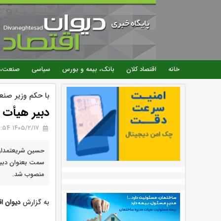
خانه
اقتصاد کلان
بانک، بیمه و بورس
سیاسی
صنعت، 
با حکم وزیر صنع
دبیر هیأت 
۱۴۰۵/۲/۱۷ 10:54
حسین شریعتمدار ط
سمت بعنوان دبیر
منصوب شد.
به گزارش
دیوان اق