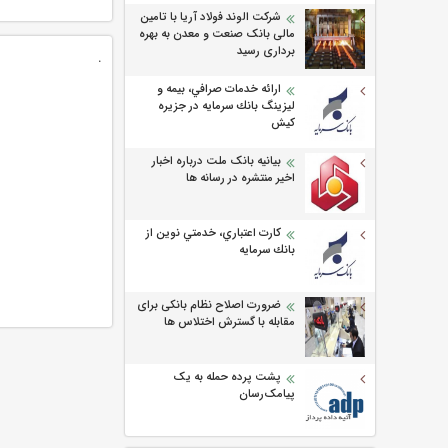
شرکت الوند فولاد آریا با تامین
مالی بانک صنعت و معدن به بهره
برداری رسید
.
ارائه خدمات صرافي، بيمه و
ليزينگ بانك سرمايه در جزيره
كيش
بیانیه بانک ملت درباره اخبار
اخیر منتشره در رسانه ها
كارت اعتباري، خدمتي نوين از
بانك سرمايه
ضرورت اصلاح نظام بانکی برای
مقابله با گسترش اختلاس ها
پشت پرده حمله به یک
پیامک‌رسان