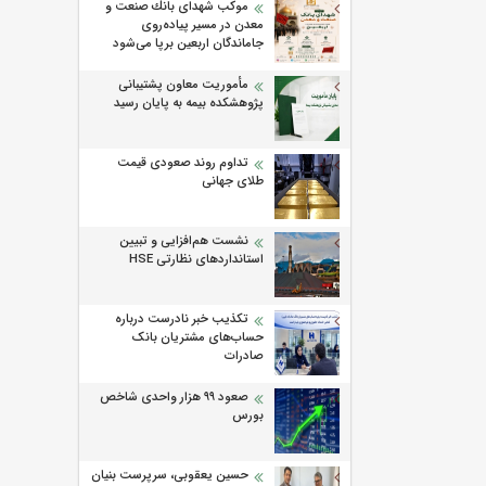
موكب شهدای بانك صنعت و
معدن در مسیر پیاده‌روی
جاماندگان اربعین برپا می‌شود
مأموریت معاون پشتیبانی
پژوهشكده بیمه به پایان رسید
تداوم روند صعودی قیمت
طلای جهانی
نشست هم‌افزایی و تبیین
استانداردهای نظارتی HSE
تکذیب خبر نادرست درباره
حساب‌های مشتریان بانک
صادرات
صعود ۹۹ هزار واحدی شاخص
بورس
حسین یعقوبی، سرپرست بنیان