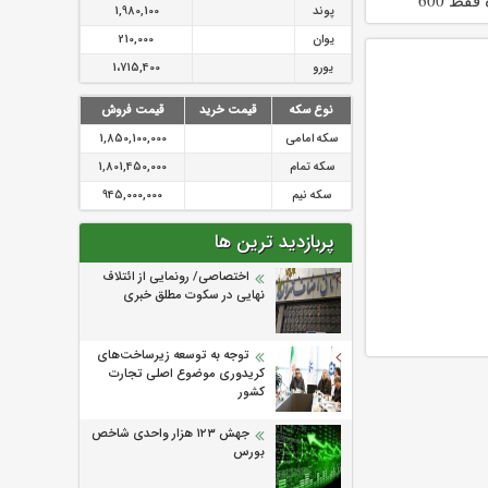
پوند
1,980,100
!!
یوان
210,000
یورو
1،715,400
نوع سکه
قیمت خرید
قیمت فروش
سکه امامی
1,850,100,000
سکه تمام
1,801,450,000
سکه نیم
945,000,000
پربازدید ترین ها
اختصاصی/ رونمایی از ائتلاف‌
نهایی در سکوت مطلق خبری
توجه به توسعه زیرساخت‌های
کریدوری موضوع اصلی تجارت
کشور
جهش ۱۲۳ هزار واحدی شاخص
بورس