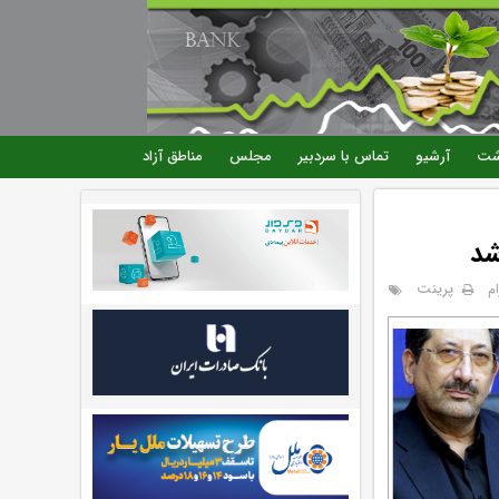
شت
آرشیو
تماس با سردبیر
مجلس
مناطق آزاد
شد
پرینت
م