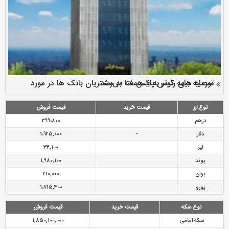
سرمایه بیمه کوثر به ۴ همت می‌رسد
نود ثانیه با فولاد سنگان
ارزش سهام عدالت بالا رفت
توصیه های رئیس پلیس فتا به مشتریان بانک ها در مورد
تقدیر دبیرکل سندیکای بیمه گران ایران از اقدامات مدیرعامل بیمه
رازی
پیشگیری از سرقت های مجازی
نوع ارز
قیمت خرید
قیمت فروش
درهم
399،800
دلار
-
1،925,000
لیر
34,100
پوند
1,980,100
یوان
210,000
یورو
1،715,400
نوع سکه
قیمت خرید
قیمت فروش
سکه امامی
1,850,100,000