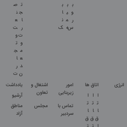
ب
ب
ب
ت
ص
و
ی
ا
ج
ن
ر
م
ن
ا
ع
س
ه
ک
ر
ت
ت
و
و
ت
م
ج
ع
ا
د
ر
ن
ت
انرژی
اتاق ها
امور
اشتغال و
یادداشت
زیربنایی
تعاون
ا
ا
ا
آرشیو
ت
ت
ت
تماس با
مجلس
مناطق
ا
ا
ا
سردبیر
آزاد
ق
ق
ق
ا
ت
ت