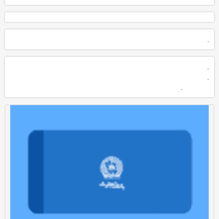
.
.
.
.