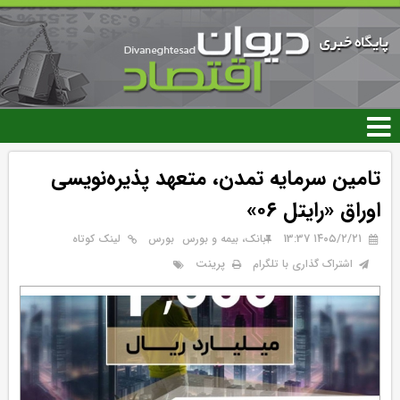
رفتن
به
محتوای
اصلی
تامین سرمایه تمدن، متعهد پذیره‌نویسی
اوراق «رایتل ۰۶»
۱۴۰۵/۲/۲۱ 13:37
بانک، بیمه و بورس
بورس
لینک کوتاه
پرینت
اشتراک گذاری با تلگرام