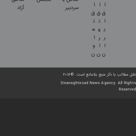
ا
ا
ا
سردبیر
آزاد
ق
ق
ق
ا
ت
ت
ی
ه
ع
ر
ر
ا
ا
ا
و
ن
ن
ن
نقل مطالب با ذکر منبع بلامانع است. ©2016
Divaneghtesad News Agency. All Rights
Reserved