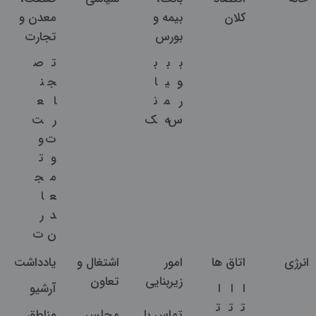
کلان
بیمه و
معدن و
بورس
تجارت
ب
ب
ب
ت
ص
و
ی
ا
ج
ن
ر
م
ن
ا
ع
س
ه
ک
ر
ت
ت
و
و
ت
م
ج
ع
ا
د
ر
ن
ت
انرژی
اتاق ها
امور
اشتغال و
یادداشت
زیربنایی
تعاون
ا
ا
ا
آرشیو
ت
ت
ت
تماس با
مجلس
مناطق