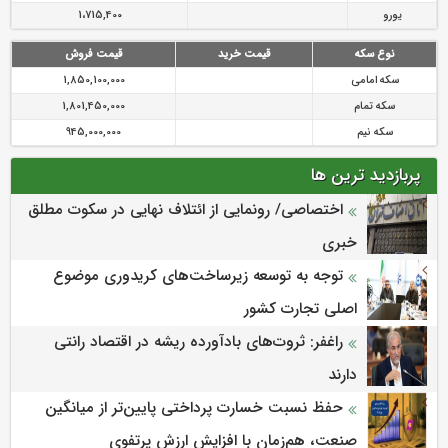
یورو
1،715,400
نوع سکه
قیمت خرید
قیمت فروش
سکه امامی
1,850,100,000
سکه تمام
1,801,450,000
سکه نیم
945,000,000
پربازدید ترین ها
اختصاصی/ رونمایی از ائتلاف‌ نهایی در سکوت مطلق
خبری
توجه به توسعه زیرساخت‌های کریدوری موضوع
اصلی تجارت کشور
راغفر: ثروت‌های بادآورده ریشه در اقتصاد رانتی
دارند
حفظ نسبت خسارت پرداختی پایین‌تر از میانگین
صنعت، هم‌زمان با افزایش ارزش پرتفوی