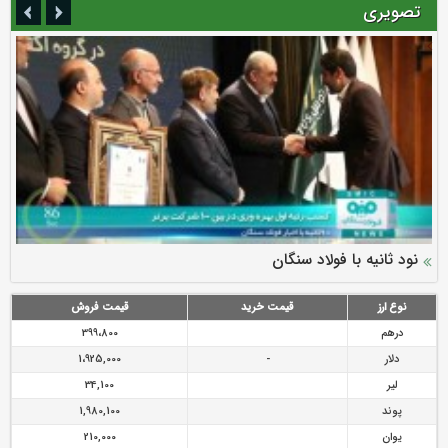
تصویری
سرمایه بیمه کوثر به ۴ همت می‌رسد
نود ثانیه با فولاد سنگان
ارزش سهام عدالت بالا رفت
توصیه های رئیس پلیس فتا به مشتریان بانک ها در مورد
تقدیر دبیرکل سندیکای بیمه گران ایران از اقدامات مدیرعامل بیمه
رازی
پیشگیری از سرقت های مجازی
نوع ارز
قیمت خرید
قیمت فروش
درهم
399،800
دلار
-
1،925,000
لیر
34,100
پوند
1,980,100
یوان
210,000