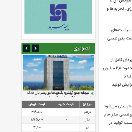
‌گذاری افزایش آن تا
رژی، تحریم‌ها و
 سیاست‌های
صنعت پتروشیمی
تصویری
‌ای کامل از
تولید در حوزه آروماتیک‌ها، الفین‌ها، پلیمرها و زنجیره کلر و PVC است و ظرفیت اسمی اولیه آن حدود ۶.۵ میلیون
ا با
د افزایش تولید
سرمایه بیمه کوثر به ۴ همت می‌رسد
نود ثانیه با فولاد سنگان
ارزش سهام عدالت بالا رفت
تقدیر دبیرکل سندیکای بیمه گران ایران از
توصیه های رئیس پلیس فتا به مشتریان بانک
اقدامات مدیرعامل بیمه رازی
ها در مورد پیشگیری از سرقت های مجازی
نوع ارز
قیمت خرید
قیمت فروش
ار بشکه در روز رسیده و پیش‌بینی می‌شود
درهم
399،800
لید پتروشیمی بندر امام
دلار
-
1،925,000
۵ هزار تن افزایش یابد و این شرکت در سال ۱۴۰۳ رتبه نخست تولید در
لیر
34,100