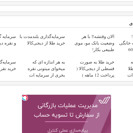
ی
الان وقتشه‼️ با هر
سرمایه‌گذاری بلندمدت با
سرمایه گذ
نت خانگی
وضعیت بانک مو، موی
خرید طلا از دیجی‌کالا
و نقره دی
زه فقط 600
طبیعی بکار!
ه
خرید طلا به صورت
به هر اندازه ای که
سرمایه‌گذ
لا
قسطی از دیجی‌کالا (
میخوای میتونی نقره
خرید نقره
ات
پرداخت 12 ماهه )
بخری از سرمایه ات
محافظت کنی