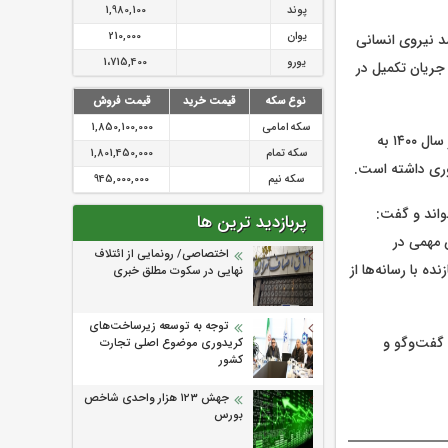
پوند
1,980,100
یوان
210,000
 پتروشیمی بندر امام را حدود ۹۷۰۰ نفر اعلام کرد و گفت: بیش از ۹۳ درصد نیروی انسانی
یورو
1،715,400
د ۵۰۰ میلیون دلار دارایی در جریان تکمیل در
نوع سکه
قیمت خرید
قیمت فروش
سکه امامی
1,850,100,000
وی با اشاره به رشد صادرات شرکت افزود: صادرات پتروشیمی بندر امام از حدود ۳۰۰ میلیون دلار در سال ۱۴۰۰ به
سکه تمام
1,801,450,000
سکه نیم
945,000,000
واند و گفت:
پربازدید ترین ها
 مهمی در
اختصاصی/ رونمایی از ائتلاف‌
 با رسانه‌ها از
نهایی در سکوت مطلق خبری
توجه به توسعه زیرساخت‌های
 گفت‌وگو و
کریدوری موضوع اصلی تجارت
کشور
جهش ۱۲۳ هزار واحدی شاخص
بورس