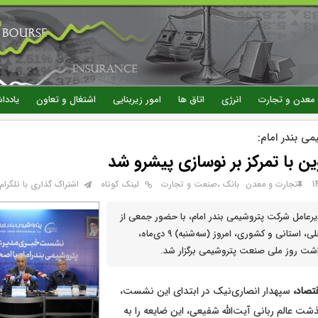
رفتن
به
محتوای
اصلی
معدن و تجارت
انرژی
اتاق ها
امور زیربنایی
اشتغال و تعاون
یاددا
می بندر امام:
وین با تمرکز بر نوسازی پیشرو شد
تجارت و معدن
بانک ،صنعت و تجارت
لینک کوتاه
اشتراک گذاری با تلگرام
امل شرکت پتروشیمی بندر امام، با حضور جمعی از
اصحاب رسانه محلی، استانی و کشوری، امروز (سه‌شنبه) ۹ دی‌ماه،
داشت روز ملی صنعت پتروشیمی برگزار شد.
تصاد،
سپهدار انصاری‌نیک در ابتدای این نشست،
 عالم ربانی آیت‌الله شفیعی، این ضایعه را به