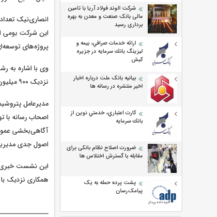
شرکت الوند فولاد آریا با تامین
مالی بانک صنعت و معدن به بهره
برداری رسید
ارائه خدمات صرافي، بيمه و
پروژه‌های توسعه‌ای و نزدیک به ۳۰۰ میلیون دلار بر
ليزينگ بانك سرمايه در جزيره
كيش
بیانیه بانک ملت درباره اخبار
نزدیک ۹۰۰ میلیون دلار در سال گذشته رسیده و در ۹ ماهه امسال نیز بیش از ۷۰۰ میلیون دلار ارزآوری داشته است.
اخیر منتشره در رسانه ها
مدیرعامل پتروشیم
كارت اعتباري، خدمتي نوين از
اصحاب رسانه با ت
بانك سرمايه
آگاهی‌بخشی عمومی 
اصول جدی مدیریت
ضرورت اصلاح نظام بانکی برای
مقابله با گسترش اختلاس ها
این نشست خبری با
همکاری نزدیک با خب
پشت پرده حمله به یک
پیامک‌رسان