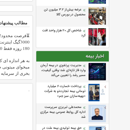
عرضه بیش‌از ۳.۲ میلیون تن
محصول در بورس کالا
مطالب پیشنهاد
شاخص کل ۲۰ هزار واحد افت
⏳فرصت محدود!!
کرد
3000گیگ اینتر
180 رو
هزارتومان!!
اخبار بیمه
به هر اندازه ای ک
مدیریت پرتفوی در بیمه آرمان
میخوای میتونی ط
وارد فاز تازه‌ای شد؛ وقتی کیفیت،
بخری از سرمایه 
مسیر رشد را تعیین می‌کند
محافظت کنی
پرداخت خسارت ۶ میلیارد
.
تومانی بیمه تجارت‌نو به شرکت
«بهینه‌سازان سبز جم»
محمدعلی تبریزی سرپرست
اداره كل روابط عمومی بیمه مركزی
شد
حق بیمه تولیدی بیمه ملت در