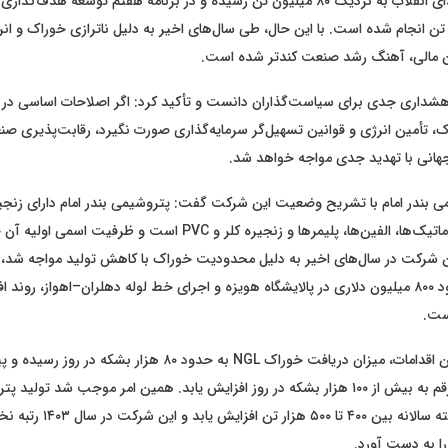
میلیون تن در ابتدای انقلاب به نزدیک ۸۰ میلیون تن رسیده و در برنامه هفتم توسعه هدف
میلیون تن انجام شده است. با این حال، طی سال‌های اخیر به دلیل ناترازی خوراک و ان
ن مالی، آهنگ رشد صنعت کندتر شده است.
هشداری جدی برای سیاست‌گذاران دانست و تأکید کرد: اگر اصلاحات اساسی در
، تأمین انرژی و قوانین تسهیل‌گر سرمایه‌گذاری صورت نگیرد، رقابت‌پذیری 
 جهانی با تهدید جدی مواجه خواهد شد.
ی بندر امام با تشریح وضعیت این شرکت گفت: پتروشیمی بندر امام دارای زنجیره
 شرکت در سال‌های اخیر به دلیل محدودیت خوراک با کاهش تولید مواجه شد، ام
سرمایه‌گذاری حدود ۸۰۰ میلیون دلاری در پالایشگاه هویزه و اجرای خط لوله دهلران–اهواز، رون
است.
وی ادامه داد: با این اقدامات، میزان دریافت خوراک NGL به حدود ۸۰ هز
در سال ۱۴۰۴ این رقم به بیش از ۱۰۰ هزار بشکه در روز افزایش یابد. همین امر موجب شد تو
طی سه سال گذشته سالانه بین ۴۰۰ تا ۰۰
را به دست آورد.