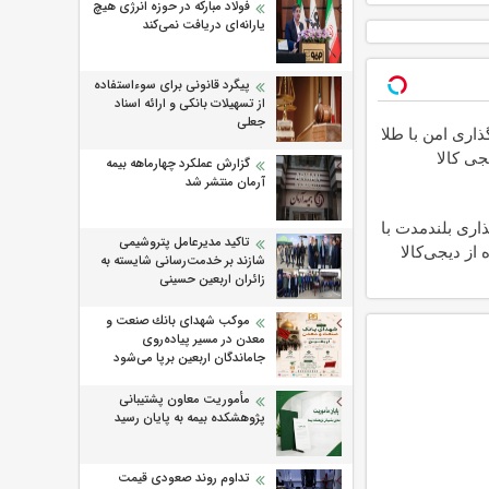
فولاد مبارکه در حوزه انرژی هیچ
یارانه‌ای دریافت نمی‌کند
پیگرد قانونی برای سوءاستفاده
از تسهیلات بانکی و ارائه اسناد
جعلی
اری امن با طلا
جی کالا
گزارش عملکرد چهارماهه بیمه
آرمان منتشر شد
اری بلندمدت با
تاکید مدیرعامل پتروشیمی
 از دیجی‌کالا
شازند بر خدمت‌رسانی شایسته به
زائران اربعین حسینی
موكب شهدای بانك صنعت و
معدن در مسیر پیاده‌روی
جاماندگان اربعین برپا می‌شود
مأموریت معاون پشتیبانی
پژوهشكده بیمه به پایان رسید
تداوم روند صعودی قیمت