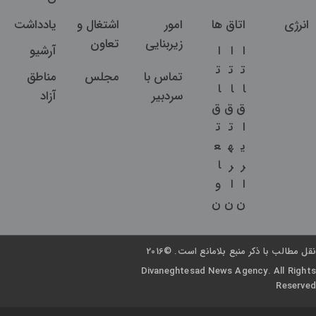
انرژی
اتاق ها
امور
اشتغال و
یادداشت
زیربنایی
تعاون
ا
ا
ا
آرشیو
ت
ت
ت
تماس با
مجلس
مناطق
ا
ا
ا
سردبیر
آزاد
ق
ق
ق
ا
ت
ت
ی
ه
ع
ر
ر
ا
ا
ا
و
ن
ن
ن
نقل مطالب با ذکر منبع بلامانع است. ©2016
Divaneghtesad News Agency. All Rights
Reserved