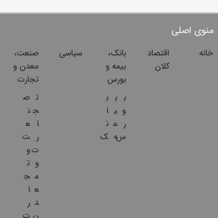
منوی اصلی
خانه
اقتصاد
بانک،
سیاسی
صنعت،
کلان
بیمه و
معدن و
بورس
تجارت
ب
ب
ب
ت
ص
و
ی
ا
ج
ن
ر
م
ن
ا
ع
س
ه
ک
ر
ت
ت
و
و
ت
م
ج
ع
ا
د
ر
ن
ت