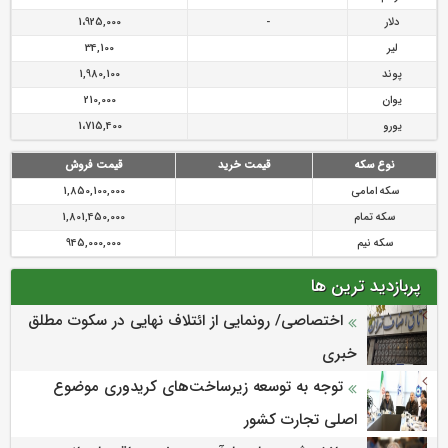
دلار
-
1،925,000
لیر
34,100
پوند
1,980,100
یوان
210,000
یورو
1،715,400
نوع سکه
قیمت خرید
قیمت فروش
سکه امامی
1,850,100,000
سکه تمام
1,801,450,000
سکه نیم
945,000,000
پربازدید ترین ها
اختصاصی/ رونمایی از ائتلاف‌ نهایی در سکوت مطلق
خبری
توجه به توسعه زیرساخت‌های کریدوری موضوع
اصلی تجارت کشور