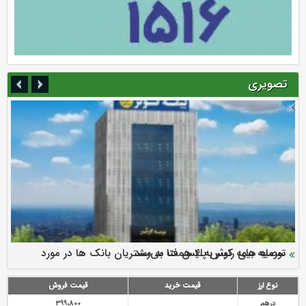
تصویری
سرمایه بیمه کوثر به ۴ همت می‌رسد
نود ثانیه با فولاد سنگان
ارزش سهام عدالت بالا رفت
توصیه های رئیس پلیس فتا به مشتریان بانک ها در مورد
تقدیر دبیرکل سندیکای بیمه گران ایران از اقدامات مدیرعامل بیمه
رازی
پیشگیری از سرقت های مجازی
نوع ارز
قیمت خرید
قیمت فروش
درهم
399،800