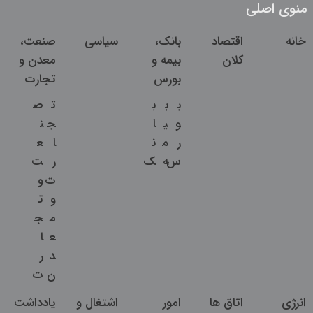
منوی اصلی
خانه
اقتصاد
بانک،
سیاسی
صنعت،
کلان
بیمه و
معدن و
بورس
تجارت
ب
ب
ب
ت
ص
و
ی
ا
ج
ن
ر
م
ن
ا
ع
س
ه
ک
ر
ت
ت
و
و
ت
م
ج
ع
ا
د
ر
ن
ت
انرژی
اتاق ها
امور
اشتغال و
یادداشت