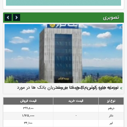
تصویری
سرمایه بیمه کوثر به ۴ همت می‌رسد
نود ثانیه با فولاد سنگان
ارزش سهام عدالت بالا رفت
توصیه های رئیس پلیس فتا به مشتریان بانک ها در مورد
تقدیر دبیرکل سندیکای بیمه گران ایران از اقدامات مدیرعامل بیمه
رازی
پیشگیری از سرقت های مجازی
نوع ارز
قیمت خرید
قیمت فروش
درهم
399،800
دلار
-
1،925,000
لیر
34,100