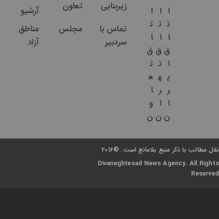
زیربنایی
تعاون
ا
ا
ا
آرشیو
ت
ت
ت
تماس با
مجلس
مناطق
ا
ا
ا
سردبیر
آزاد
ق
ق
ق
ا
ت
ت
ی
ه
ع
ر
ر
ا
ا
ا
و
ن
ن
ن
نقل مطالب با ذکر منبع بلامانع است. ©2016
Divaneghtesad News Agency. All Rights
Reserved