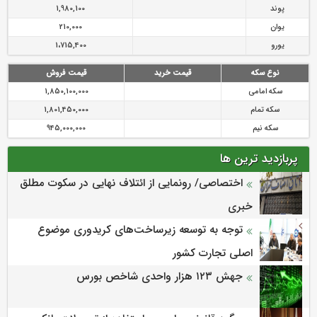
پوند
1,980,100
یوان
210,000
یورو
1،715,400
نوع سکه
قیمت خرید
قیمت فروش
سکه امامی
1,850,100,000
سکه تمام
1,801,450,000
سکه نیم
945,000,000
پربازدید ترین ها
اختصاصی/ رونمایی از ائتلاف‌ نهایی در سکوت مطلق
خبری
توجه به توسعه زیرساخت‌های کریدوری موضوع
اصلی تجارت کشور
جهش ۱۲۳ هزار واحدی شاخص بورس