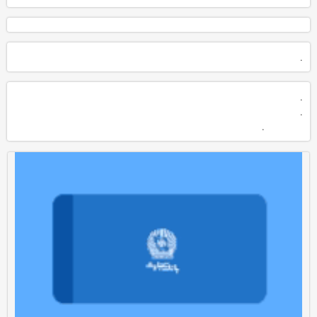
.
.
.
.