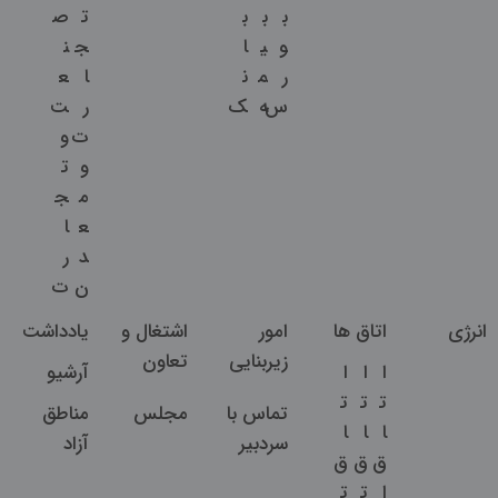
ب
ب
ب
ت
ص
و
ی
ا
ج
ن
ر
م
ن
ا
ع
س
ه
ک
ر
ت
ت
و
و
ت
م
ج
ع
ا
د
ر
ن
ت
انرژی
اتاق ها
امور
اشتغال و
یادداشت
زیربنایی
تعاون
ا
ا
ا
آرشیو
ت
ت
ت
تماس با
مجلس
مناطق
ا
ا
ا
سردبیر
آزاد
ق
ق
ق
ا
ت
ت