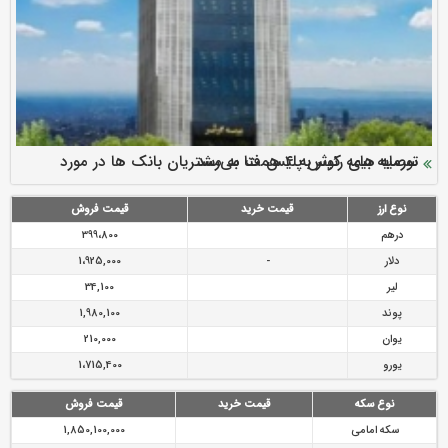
سرمایه بیمه کوثر به ۴ همت می‌رسد
نود ثانیه با فولاد سنگان
ارزش سهام عدالت بالا رفت
توصیه های رئیس پلیس فتا به مشتریان بانک ها در مورد
تقدیر دبیرکل سندیکای بیمه گران ایران از اقدامات مدیرعامل بیمه
رازی
پیشگیری از سرقت های مجازی
نوع ارز
قیمت خرید
قیمت فروش
درهم
399،800
دلار
-
1،925,000
لیر
34,100
پوند
1,980,100
یوان
210,000
یورو
1،715,400
نوع سکه
قیمت خرید
قیمت فروش
سکه امامی
1,850,100,000