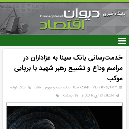
رفتن
به
محتوای
اصلی
خدمت‌رسانی بانک سینا به عزاداران در
مراسم وداع و تشییع رهبر شهید با برپایی
موکب‌
۱۴۰۵/۴/۱۳ 09:01
بانک سینا
بانک، بیمه و بورس
بانك
لینک کوتاه
پرینت
اشتراک گذاری با تلگرام