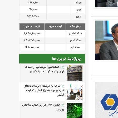
پوند
1,980,100
یوان
210,000
یورو
1،715,400
نوع سکه
قیمت خرید
قیمت فروش
سکه امامی
1,850,100,000
سکه تمام
1,801,450,000
سکه نیم
945,000,000
پربازدید ترین ها
اختصاصی/ رونمایی از ائتلاف‌
نهایی در سکوت مطلق خبری
توجه به توسعه زیرساخت‌های
کریدوری موضوع اصلی تجارت
کشور
جهش ۱۲۳ هزار واحدی شاخص
بورس