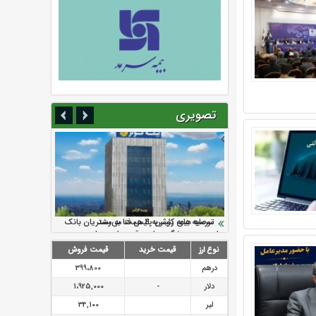
تصویری
سرمایه بیمه کوثر به ۴ همت می‌رسد
نود ثانیه با فولاد سنگان
ارزش سهام عدالت بالا رفت
تقدیر دبیرکل سندیکای بیمه گران ایران از
توصیه های رئیس پلیس فتا به مشتریان بانک
اقدامات مدیرعامل بیمه رازی
ها در مورد پیشگیری از سرقت های مجازی
نوع ارز
قیمت خرید
قیمت فروش
درهم
399،800
دلار
-
1،925,000
لیر
34,100