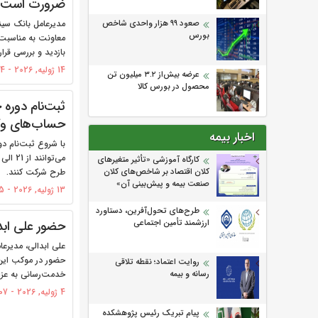
ضرورت است
مدیرعامل بانک سینا
صعود ۹۹ هزار واحدی شاخص
بورس
معاونت به مناسبت ر
بازدید و بررسی قرار 
14 ژولیه, 2026 - 11:34
عرضه بیش‌از ۳.۲ میلیون تن
محصول در بورس کالا
ثبت‌نام دوره 
حساب‌های وکا
اخبار بیمه
با شروع ثبت‌نام د
كارگاه آموزشی «تأثیر متغیرهای
طرح شرکت کنند.
كلان اقتصاد بر شاخص‌های كلان
صنعت بیمه و پیش‌بینی آن»
13 ژولیه, 2026 - 11:45
طرح‌های تحول‌آفرین، دستاورد
حضور علی ابد
ارزشمند تأمین اجتماعی
علی ابدالی، مدیرعام
حضور در موکب این 
روایت اعتماد؛ نقطه تلاقی
خدمت‌رسانی به عزاد
رسانه و بیمه
4 ژولیه, 2026 - 20:07
پیام تبریک رئیس پژوهشکده