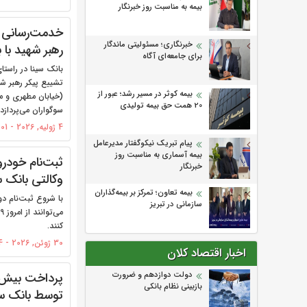
بیمه به مناسبت روز خبرنگار
خدمت‌رسانی با
خبرنگاری؛ مسئولیتی ماندگار
رهبر شهید با 
برای جامعه‌ای آگاه
بانک سینا در راستا
تشییع پیکر رهبر ش
بیمه کوثر در مسیر رشد؛ عبور از
(خیابان مطهری و می
20 همت حق بیمه تولیدی
سوگواران می‌پردازد.
4 ژولیه, 2026 - 09:01
پیام تبریک نیکوگفتار مدیرعامل
بیمه آسماری به مناسبت روز
ثبت‌نام خودر
خبرنگار
وکالتی بانک س
بیمه تعاون؛ تمرکز بر بیمه‌گذاران
با شروع ثبت‌نام د
سازمانی در تبریز
کنند.
30 ژوئن, 2026 - 12:34
اخبار اقتصاد کلان
دولت دوازدهم و ضرورت
بازبینی نظام بانکی
توسط بانک سی