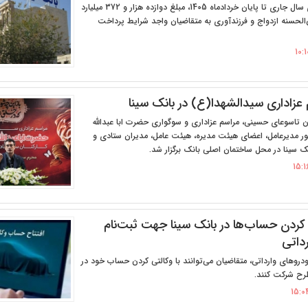
بانک سینا از ابتدای سال جاری تا پایان خردادماه 1405، مبلغ دوازده هزار و 372 میلیارد
الحسنه ازدواج و فرزندآوری به متقاضیان واجد شرایط پرداخت
 عزاداری سید‌الشهدا(ع) در بانک سینا
ن تاسوعای حسینی، مراسم عزاداری و سوگواری حضرت ابا عبدالله
 مدیرعامل، اعضای هیئت مدیره، هیئت عامل، مدیران ستادی و
نک سینا در محل ساختمان اصلی بانک برگزار شد.
 کردن حساب‌ها در بانک سینا جهت ثبت‌نام
داتی
دروهای وارداتی، متقاضیان می‌توانند با وکالتی کردن حساب خود در
طرح شرکت کنند.