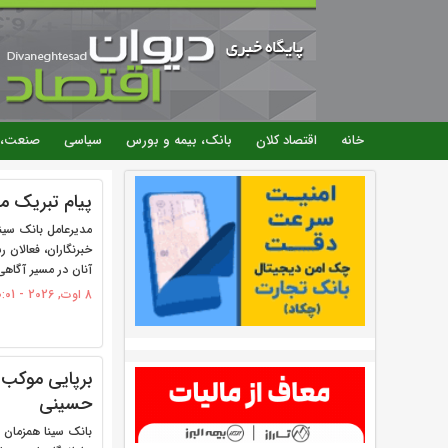
خانه
اقتصاد کلان
بانک، بیمه و بورس
سیاسی
صنعت، 
صفحه‌ها
پیام تبریک مد
مدیرعامل بانک سینا
خبرنگاران، فعالان 
آنان در مسیر آگاهی
8 اوت, 2026 - 10:01
برپایی موکب ب
حسینی
بانک سینا همزمان ب