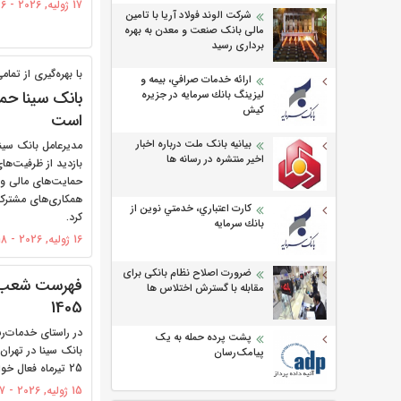
17 ژولیه, 2026 - 16:06
شرکت الوند فولاد آریا با تامین
مالی بانک صنعت و معدن به بهره
برداری رسید
با بهره‌گیری از تما
ارائه خدمات صرافي، بيمه و
بانک سینا حم
ليزينگ بانك سرمايه در جزيره
كيش
است
بیانیه بانک ملت درباره اخبار
مدیرعامل بانک سین
اخیر منتشره در رسانه ها
بازدید از ظرفیت‌ه
حمایت‌های مالی و
همکاری‌های مشترک 
كارت اعتباري، خدمتي نوين از
کرد.
بانك سرمايه
16 ژولیه, 2026 - 13:18
ضرورت اصلاح نظام بانکی برای
مقابله با گسترش اختلاس ها
1405
در راستای خدمات‌
پشت پرده حمله به یک
بانک سینا در تهرا
پیامک‌رسان
25 تیرماه فعال خواهند بود.
15 ژولیه, 2026 - 11:17