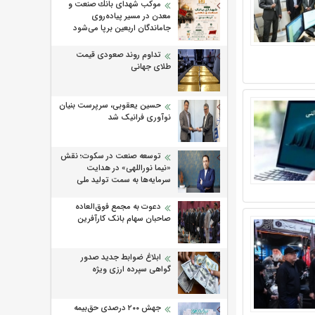
موكب شهدای بانك صنعت و
معدن در مسیر پیاده‌روی
جاماندگان اربعین برپا می‌شود
تداوم روند صعودی قیمت
طلای جهانی
حسین یعقوبی، سرپرست بنیان
نوآوری فرانیک شد
توسعه صنعت در سکوت؛ نقش
«نیما نوراللهی» در هدایت
سرمایه‌ها به سمت تولید ملی
دعوت به مجمع فوق‌العاده
صاحبان سهام بانک کارآفرین
ابلاغ ضوابط جدید صدور
گواهی سپرده ارزی ویژه
جهش ۲۰۰ درصدی حق‌بیمه