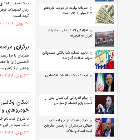
سرمایه وارده در دولت یازدهم
ریال تسهیلات قرض‌
۱۱.۲ میلیارد دلار است
کرده است.
30 ژوئن, 2026 - 10:10
افزایش 69 درصدی صادرات
ایران به نیجریه
برگزاری مراسم
تایید شماره شبا بانکی مشمولان
همزمان با فرا رسید
سهام عدالت آغاز شد
الحسین(ع) با حضور
جمعی از کارکنان با
ایجاد بانک اطلاعات اقتصادی
23 ژوئن, 2026 - 15:16
پیام قدردانی کرباسیان پس از
امکان وکالتی
کسب رای اعتماد از مجلس
خودروهای وار
با شروع ثبت‌نام خو
دیدار هیات اعزامی اتحادیه
بانک سینا در این 
جهانی سردفتران با رئیس سازمان
ثبت اسناد واملاک
23 ژوئن, 2026 - 15:04