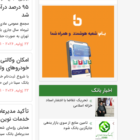
۹۵ درصد در
شد
تهران به صورت حضو
22 ژولیه, 2026 - 20:11
امکان وکالتی
خودروهای وار
با شروع ثبت‌نام خو
بانک سینا در این 
اخبار بانک
22 ژولیه, 2026 - 10:41
تحریک تقاضا با انتشار اسناد
خزانه اسلامی
تأکید مدیرعام
خدمات نوین 
تامین منابع از سوی بازار بدهی
همایش رؤسای شعب و
جایگزین بانک شود
مدیرعامل بانک سینا