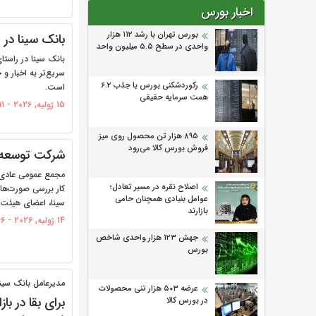
اخبار بورس
بورس تهران با رشد ۱۱۲ هزار
بانک سینا در
واحدی در سطح ۵.۵ میلیون واحد
بانک سینا در راستا
سریع‌تر به اخبار و
رکوردشکنی بورس با جذب ۶.۲
است.
همت سرمایه حقیقی
15 ژولیه, 2026 - 11:11
۸۹۵ هزار تن محصول روی میز
فروش بورس کالا می‌‌رود
شرکت توسعه ف
مجمع عمومی عادی س
اصلاح نقره در مسیر تعادل؛
عوامل بنیادی همچنان حامی
سینا، اعضای هیئت‌م
بازارند
14 ژولیه, 2026 - 16:46
جهش ۱۲۳ هزار واحدی شاخص
بورس
مدیرعامل بانک سینا
عرضه ۵۰۳ هزار تنی محصولات
در بورس کالا