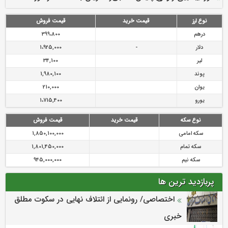
رازی
پیشگیری از سرقت های مجازی
نوع ارز
قیمت خرید
قیمت فروش
درهم
399،800
دلار
-
1،925,000
لیر
34,100
پوند
1,980,100
یوان
210,000
یورو
1،715,400
نوع سکه
قیمت خرید
قیمت فروش
سکه امامی
1,850,100,000
سکه تمام
1,801,450,000
سکه نیم
945,000,000
پربازدید ترین ها
اختصاصی/ رونمایی از ائتلاف‌ نهایی در سکوت مطلق
خبری