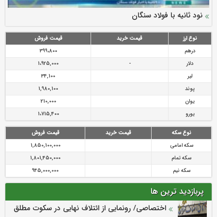
سرمایه بیمه کوثر به ۴ همت می‌رسد
نود ثانیه با فولاد سنگان
ارزش سهام عدالت بالا رفت
توصیه های رئیس پلیس فتا به مشتریان بانک ها در مورد
تقدیر دبیرکل سندیکای بیمه گران ایران از اقدامات مدیرعامل بیمه
رازی
پیشگیری از سرقت های مجازی
نوع ارز
قیمت خرید
قیمت فروش
درهم
399،800
دلار
-
1،925,000
لیر
34,100
پوند
1,980,100
یوان
210,000
یورو
1،715,400
نوع سکه
قیمت خرید
قیمت فروش
سکه امامی
1,850,100,000
سکه تمام
1,801,450,000
سکه نیم
945,000,000
پربازدید ترین ها
اختصاصی/ رونمایی از ائتلاف‌ نهایی در سکوت مطلق