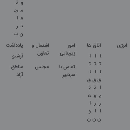
و
ت
م
ج
ع
ا
د
ر
ن
ت
انرژی
اتاق ها
امور
اشتغال و
یادداشت
زیربنایی
تعاون
ا
ا
ا
آرشیو
ت
ت
ت
تماس با
مجلس
مناطق
ا
ا
ا
سردبیر
آزاد
ق
ق
ق
ا
ت
ت
ی
ه
ع
ر
ر
ا
ا
ا
و
ن
ن
ن