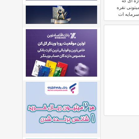
ازه ای که
یتونی نقره
سرمایه ات
کنی