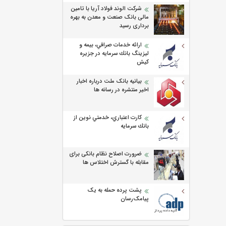
شرکت الوند فولاد آریا با تامین
مالی بانک صنعت و معدن به بهره
برداری رسید
ارائه خدمات صرافي، بيمه و
ليزينگ بانك سرمايه در جزيره
كيش
بیانیه بانک ملت درباره اخبار
اخیر منتشره در رسانه ها
كارت اعتباري، خدمتي نوين از
بانك سرمايه
ضرورت اصلاح نظام بانکی برای
مقابله با گسترش اختلاس ها
پشت پرده حمله به یک
پیامک‌رسان