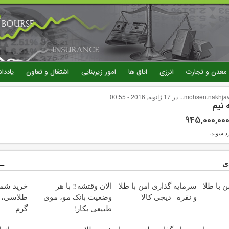
رفتن
به
محتوای
اصلی
معدن و تجارت
انرژی
اتاق ها
امور زیربنایی
اشتغال و تعاون
یاددا
mohsen.nakhjava.
در 17 ژانویه, 2016 - 00:55
نیم
945,000,00
د شوید
.
ی
 با طلا
سرمایه گذاری امن با طلا
الان وقتشه‼️ با هر
خرید شم
و نقره | دیجی کالا
وضعیت بانک مو، موی
طبیعی بکار!
گرم