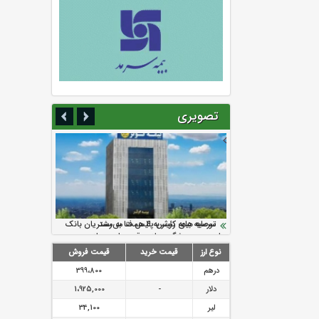
تصویری
سرمایه بیمه کوثر به ۴ همت می‌رسد
نود ثانیه با فولاد سنگان
ارزش سهام عدالت بالا رفت
تقدیر دبیرکل سندیکای بیمه گران ایران از
توصیه های رئیس پلیس فتا به مشتریان بانک
اقدامات مدیرعامل بیمه رازی
ها در مورد پیشگیری از سرقت های مجازی
نوع ارز
قیمت خرید
قیمت فروش
درهم
399،800
دلار
-
1،925,000
لیر
34,100