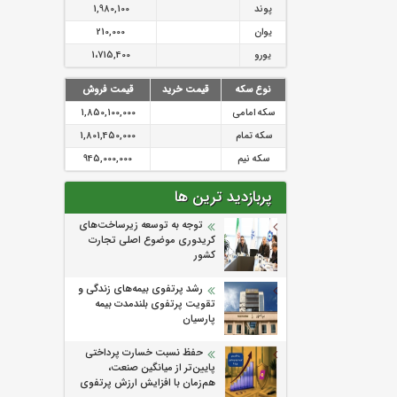
پوند
1,980,100
یوان
210,000
یورو
1،715,400
نوع سکه
قیمت خرید
قیمت فروش
سکه امامی
1,850,100,000
سکه تمام
1,801,450,000
سکه نیم
945,000,000
پربازدید ترین ها
توجه به توسعه زیرساخت‌های
کریدوری موضوع اصلی تجارت
کشور
رشد پرتفوی بیمه‌های زندگی و
تقویت پرتفوی بلندمدت بیمه
پارسیان
حفظ نسبت خسارت پرداختی
پایین‌تر از میانگین صنعت،
هم‌زمان با افزایش ارزش پرتفوی