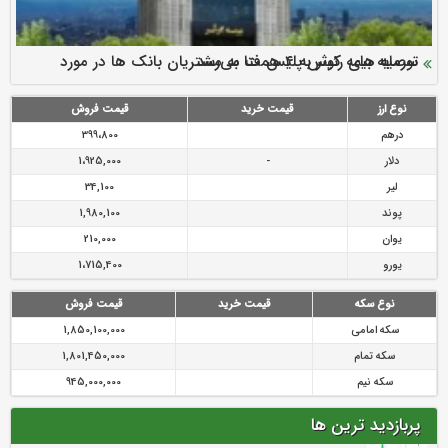
سرمایه بیمه کوثر به ۴ همت می‌رسد
نود ثانیه با فولاد سنگان
ارزش سهام عدالت بالا رفت
توصیه های رئیس پلیس فتا به مشتریان بانک ها در مورد
تقدیر دبیرکل سندیکای بیمه گران ایران از اقدامات مدیرعامل بیمه
رازی
پیشگیری از سرقت های مجازی
نوع ارز
قیمت خرید
قیمت فروش
درهم
399،800
دلار
-
1،925,000
لیر
34,100
پوند
1,980,100
یوان
210,000
یورو
1،715,400
نوع سکه
قیمت خرید
قیمت فروش
سکه امامی
1,850,100,000
سکه تمام
1,801,450,000
سکه نیم
945,000,000
پربازدید ترین ها