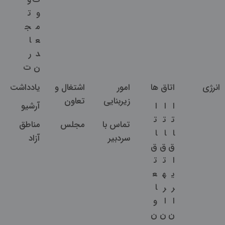
و
ت
م
ج
ع
ا
د
ر
ن
ت
انرژی
اتاق ها
امور
اشتغال و
یادداشت
زیربنایی
تعاون
ا
ا
ا
آرشیو
ت
ت
ت
تماس با
مجلس
مناطق
ا
ا
ا
سردبیر
آزاد
ق
ق
ق
ا
ت
ت
ی
ه
ع
ر
ر
ا
ا
ا
و
ن
ن
ن