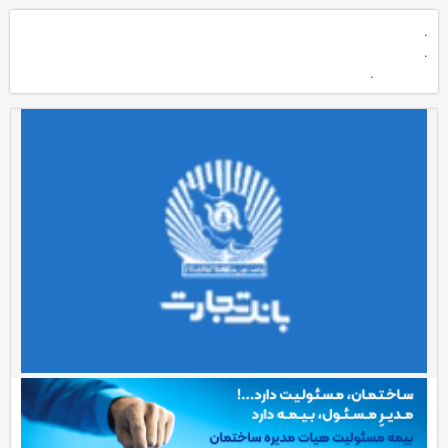
.
.
.