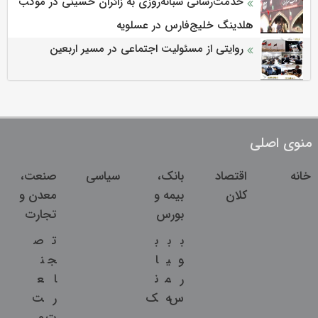
خدمت‌رسانی شبانه‌روزی به زائران حسینی در موکب
هلدینگ خلیج‌فارس در عسلویه
روایتی از مسئولیت اجتماعی در مسیر اربعین
منوی اصلی
خانه
اقتصاد
بانک،
سیاسی
صنعت،
کلان
بیمه و
معدن و
بورس
تجارت
ب
ب
ب
ت
ص
و
ی
ا
ج
ن
ر
م
ن
ا
ع
س
ه
ک
ر
ت
ت
و