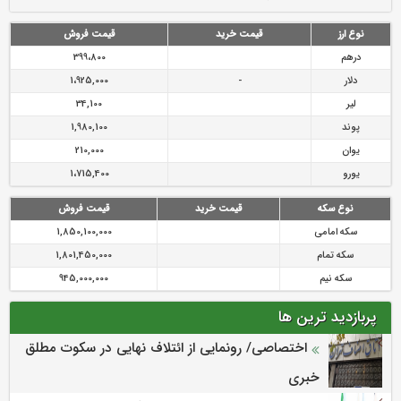
رازی
پیشگیری از سرقت های مجازی
نوع ارز
قیمت خرید
قیمت فروش
درهم
399،800
دلار
-
1،925,000
لیر
34,100
پوند
1,980,100
یوان
210,000
یورو
1،715,400
نوع سکه
قیمت خرید
قیمت فروش
سکه امامی
1,850,100,000
سکه تمام
1,801,450,000
سکه نیم
945,000,000
پربازدید ترین ها
اختصاصی/ رونمایی از ائتلاف‌ نهایی در سکوت مطلق
خبری