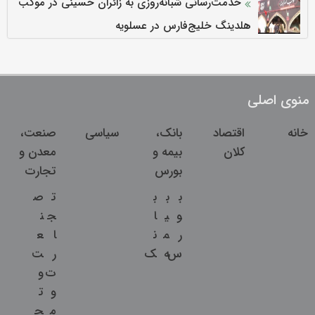
خدمت‌رسانی شبانه‌روزی به زائران حسینی در موکب
هلدینگ خلیج‌فارس در عسلویه
منوی اصلی
خانه
اقتصاد
بانک،
سیاسی
صنعت،
کلان
بیمه و
معدن و
بورس
تجارت
ب
ب
ب
ت
ص
و
ی
ا
ج
ن
ر
م
ن
ا
ع
س
ه
ک
ر
ت
ت
و
و
ت
م
ج