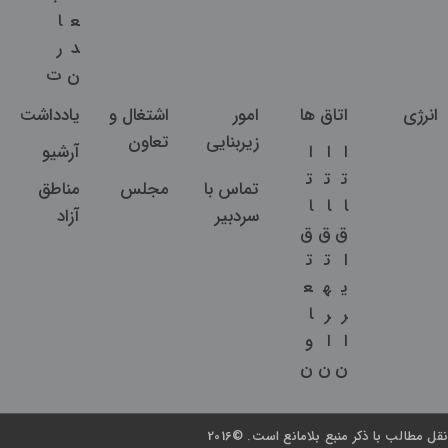
ع
ا
د
ر
ن
ت
انرژی
اتاق ها
امور
اشتغال و
یادداشت
زیربنایی
تعاون
ا
ا
ا
آرشیو
ت
ت
ت
تماس با
مجلس
مناطق
ا
ا
ا
سردبیر
آزاد
ق
ق
ق
ا
ت
ت
ی
ه
ع
ر
ر
ا
ا
ا
و
ن
ن
ن
نقل مطالب با ذکر منبع بلامانع است. ©2016