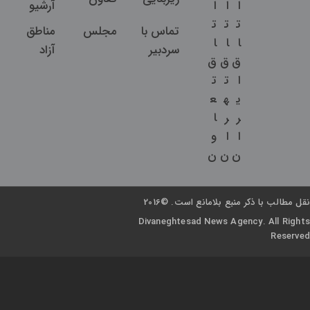
ا
ا
ا
آرشیو
ت
ت
ت
تماس با
مجلس
مناطق
ا
ا
ا
سردبیر
آزاد
ق
ق
ق
ا
ت
ت
ی
ه
ع
ر
ر
ا
ا
ا
و
ن
ن
ن
نقل مطالب با ذکر منبع بلامانع است. ©2016
Divaneghtesad News Agency. All Rights
Reserved