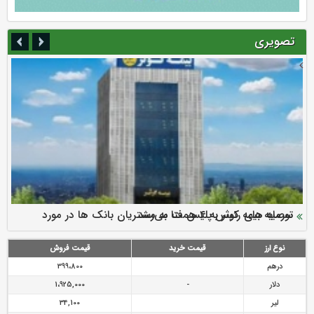
تصویری
سرمایه بیمه کوثر به ۴ همت می‌رسد
نود ثانیه با فولاد سنگان
ارزش سهام عدالت بالا رفت
توصیه های رئیس پلیس فتا به مشتریان بانک ها در مورد
تقدیر دبیرکل سندیکای بیمه گران ایران از اقدامات مدیرعامل بیمه
رازی
پیشگیری از سرقت های مجازی
نوع ارز
قیمت خرید
قیمت فروش
درهم
399،800
دلار
-
1،925,000
لیر
34,100