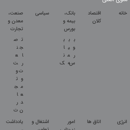
خانه
اقتصاد
بانک،
سیاسی
صنعت،
کلان
بیمه و
معدن و
بورس
تجارت
ب
ب
ب
ت
ص
و
ی
ا
ج
ن
ر
م
ن
ا
ع
س
ه
ک
ر
ت
ت
و
و
ت
م
ج
ع
ا
د
ر
ن
ت
انرژی
اتاق ها
امور
اشتغال و
یادداشت
زیربنایی
تعاون