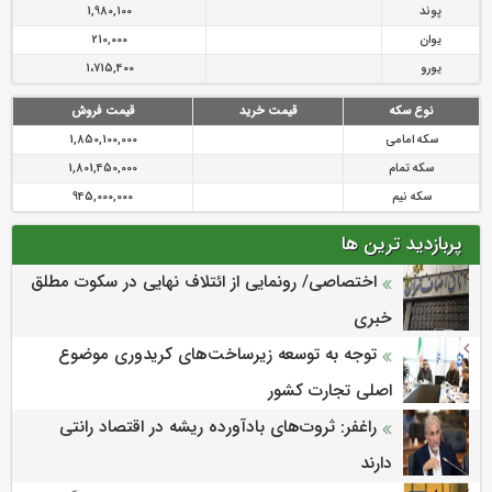
پوند
1,980,100
یوان
210,000
یورو
1،715,400
نوع سکه
قیمت خرید
قیمت فروش
سکه امامی
1,850,100,000
سکه تمام
1,801,450,000
سکه نیم
945,000,000
پربازدید ترین ها
اختصاصی/ رونمایی از ائتلاف‌ نهایی در سکوت مطلق
خبری
توجه به توسعه زیرساخت‌های کریدوری موضوع
اصلی تجارت کشور
راغفر: ثروت‌های بادآورده ریشه در اقتصاد رانتی
دارند