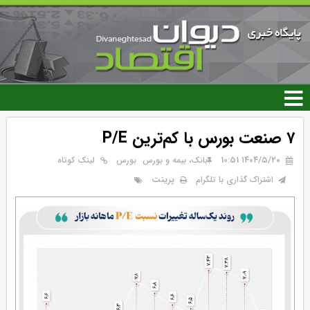
رفتن
به
محتوای
اصلی
۷ صنعت بورس با کم‌ترین P/E
۱۴۰۴/۵/۲۰ 10:51
بانک، بیمه و بورس
بورس
لینک کوتاه
پرینت
اشتراک گذاری با تلگرام