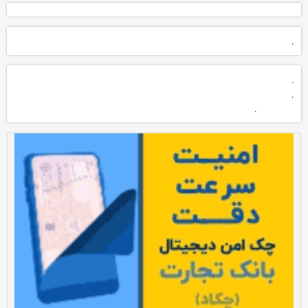
.
.
.
.