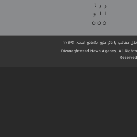
ر
ر
ا
ا
ا
و
ن
ن
ن
نقل مطالب با ذکر منبع بلامانع است. ©2016
Divaneghtesad News Agency. All Rights
Reserved