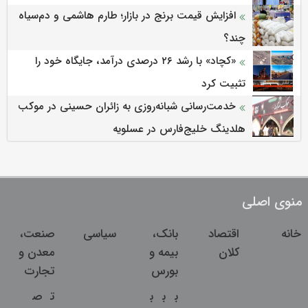
افزایش قیمت برنج در بازار؛ طارم هاشمی و دم‌سیاه
چند؟
«کچاد» با رشد ۲۶ درصدی درآمد، جایگاه خود را
تثبیت کرد
خدمت‌رسانی شبانه‌روزی به زائران حسینی در موکب
هلدینگ خلیج‌فارس در عسلویه
منوی اصلی
خانه
اقتصاد
بانک،
سیاسی
صنعت،
کلان
بیمه و
معدن و
بورس
تجارت
ب
ب
ب
ت
ص