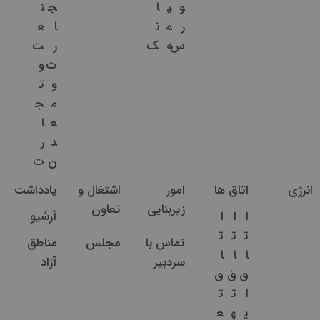
و
ی
ا
ج
ن
ر
م
ن
ا
ع
س
ه
ک
ر
ت
ت
و
و
ت
م
ج
ع
ا
د
ر
ن
ت
انرژی
اتاق ها
امور
اشتغال و
یادداشت
زیربنایی
تعاون
ا
ا
ا
آرشیو
ت
ت
ت
تماس با
مجلس
مناطق
ا
ا
ا
سردبیر
آزاد
ق
ق
ق
ا
ت
ت
ی
ه
ع