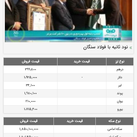
سرمایه بیمه کوثر به ۴ همت می‌رسد
نود ثانیه با فولاد سنگان
ارزش سهام عدالت بالا رفت
توصیه های رئیس پلیس فتا به مشتریان بانک ها در مورد
تقدیر دبیرکل سندیکای بیمه گران ایران از اقدامات مدیرعامل بیمه
رازی
پیشگیری از سرقت های مجازی
نوع ارز
قیمت خرید
قیمت فروش
درهم
399،800
دلار
-
1،925,000
لیر
34,100
پوند
1,980,100
یوان
210,000
یورو
1،715,400
نوع سکه
قیمت خرید
قیمت فروش
سکه امامی
1,850,100,000